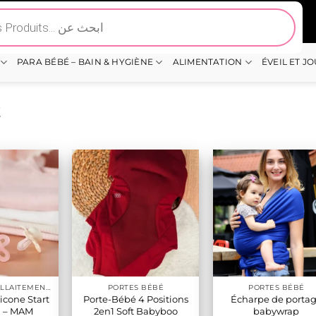
PARA BÉBÉ – BAIN & HYGIÈNE
ALIMENTATION
ÉVEIL ET J
É
ACCESSOIRES ALLAITEMENT / REPAS
PORTES BÉBÉ
PORTES BÉBÉ
licone Start
Porte-Bébé 4 Positions
Écharpe de porta
) – MAM
2en1 Soft Babyboo
babywrap