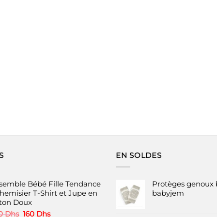
S
EN SOLDES
semble Bébé Fille Tendance
Protèges genoux 
Chemisier T-Shirt et Jupe en
babyjem
ton Doux
Le
Le
0
Dhs
160
Dhs