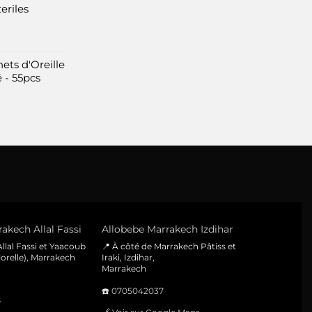
eriles
ets d'Oreille
 - 55pcs
akech Allal Fassi
Allobebe Marrakech Izdihar
llal Fassi et Yaacoub
📍 À côté de Marrakech Pâtiss et
orelle), Marrakech
Iraki, Izdihar,
Marrakech
☎️
0705042037
e