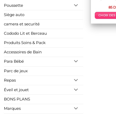
Poussette
85
D
Siège auto
CHOIX DES
camera et securité
p
a
Cododo Lit et Berceau
p
Produits Soins & Pack
v
L
Accessoires de Bain
o
p
Para Bébé
ê
c
Parc de jeux
s
Repas
l
Éveil et jouet
p
BONS PLANS
Marques