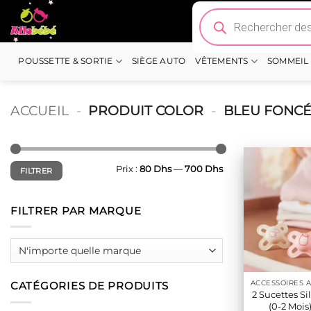
Passer
Recherche
de
au
produits
contenu
POUSSETTE & SORTIE
SIÈGE AUTO
VÊTEMENTS
SOMMEIL
ACCUEIL
-
PRODUIT COLOR
-
BLEU FONC
Prix
Prix
Prix :
80 Dhs
—
700 Dhs
FILTRER
min
max
FILTRER PAR MARQUE
CATÉGORIES DE PRODUITS
2 Sucettes Si
(0-2 Mois