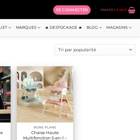
SE CONNECTER
PANIER /
0
DHS
OUET
MARQUES
🔥 DESTOCKAGE 🔥
BLOG
MAGASINS
BONS PLANS
ge
Chaise Haute
Multifonction 5-en-1 –