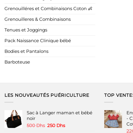
Grenouilléres et Combinaisons Coton 👶
Grenouilleres & Combinaisons
Tenues et Joggings
Pack Naissance Clinique bébé
Bodies et Pantalons
Barboteuse
LES NOUVEAUTÉS PUÉRICULTURE
TOP VENTE
Sac à Langer maman et bébé
En
noir
- 
Co
Le
Le
500
Dhs
250
Dhs
prix
prix
22