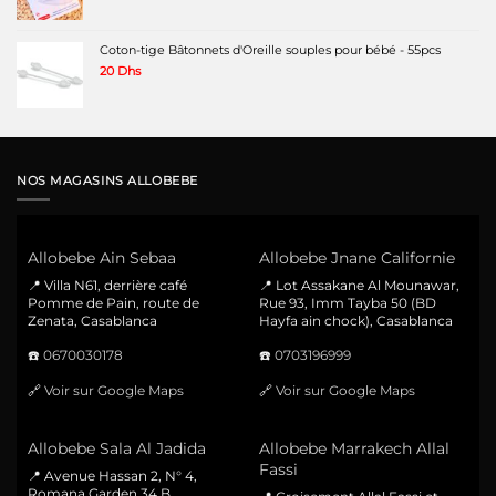
Coton-tige Bâtonnets d'Oreille souples pour bébé - 55pcs
20
Dhs
NOS MAGASINS ALLOBEBE
Allobebe Ain Sebaa
Allobebe Jnane Californie
📍 Villa N61, derrière café
📍 Lot Assakane Al Mounawar,
Pomme de Pain, route de
Rue 93, Imm Tayba 50 (BD
Zenata, Casablanca
Hayfa ain chock), Casablanca
☎️
0670030178
☎️
0703196999
🔗
Voir sur Google Maps
🔗
Voir sur Google Maps
Allobebe Sala Al Jadida
Allobebe Marrakech Allal
Fassi
📍 Avenue Hassan 2, N° 4,
Romana Garden 34 B,