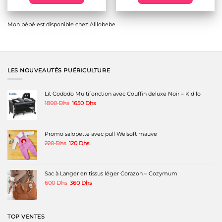
était :
est :
1000 Dhs.
790 Dhs.
Ce
produit
a
Mon bébé est disponible chez Alllobebe
plusieurs
variations.
Les
options
peuvent
être
LES NOUVEAUTÉS PUÉRICULTURE
choisies
sur
la
Lit Cododo Multifonction avec Couffin deluxe Noir – Kidilo
page
Le
Le
1800
Dhs
1650
Dhs
du
prix
prix
produit
initial
actuel
était :
est :
1800 Dhs.
1650 Dhs.
Promo salopette avec pull Welsoft mauve
Le
Le
220
Dhs
120
Dhs
prix
prix
initial
actuel
était :
est :
220 Dhs.
120 Dhs.
Sac à Langer en tissus léger Corazon – Cozymum
Le
Le
600
Dhs
360
Dhs
prix
prix
initial
actuel
était :
est :
600 Dhs.
360 Dhs.
TOP VENTES