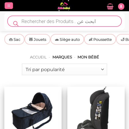
Passer
au
contenu
Recherche
de
produits
👜 Sac
🧸 Jouets
🚗 Siège auto
👶 Poussette
🛁 B
ACCUEIL
-
MARQUES
-
MON BÉBÉ