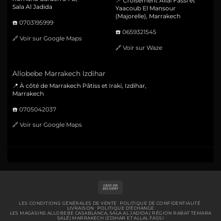
📍 Croisement Allal Fassi et
Sala Al Jadida
Yaacoub El Mansour
(Majorelle), Marrakech
☎️
0703195999
☎️
0659321545
🔗
Voir sur Google Maps
🔗
Voir sur Waze
Allobebe Marrakech Izdihar
📍 À côté de Marrakech Pâtiss et Iraki, Izdihar,
Marrakech
☎️
0705042037
🔗
Voir sur Google Maps
Cash
On
Delivery
LES CONDITIONS GÉNÉRALES DE VENTE
POLITIQUE DE CONFIDENTIALITÉ
LIVRAISON
POLITIQUE D’ÉCHANGE
LES MAGASINS ALLOBEBE CASABLANCA, SALA AL JADIDA ( RÉGION RABAT TEMARA
SALÉ) MARRAKECH IZDIHAR ET ALLAL FASSI