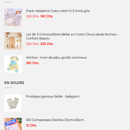
Pack naissance 5 pcs coton 0-3 mois gris
Le
Le
220
Dhs
180
Dhs
prix
prix
initial
actuel
était :
est :
220 Dhs.
180 Dhs.
Lot de 3 Grenouillères Bébé en Coton Doux pieds fermes –
Confort Absolu
Le
Le
320
Dhs
230
Dhs
prix
prix
initial
actuel
était :
est :
Winfun : mon doudou girafe lumineux
320 Dhs.
230 Dhs.
180
Dhs
EN SOLDES
Protèges genoux bébé - babyjem
RR Compresses Steriles 30cmx30cm
15
Dhs