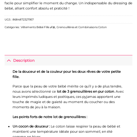
facile pour simplifier le moment du change. Un indispensable du dressing de
bébé, alliant confort absolu et praticité !
UGS :
8684872327957
Catégories :
Vêtements Bébé Fille 👶🎀
,
Grenouilléres et Combinaisons Coton
Description
De la douceur et de la couleur pour les doux rêves de votre petite
fille.
Parce que la peau de votre bébé mérite ce qu’il y a de plus tendre,
nous avons sélectionné ce
lot de 3 grenouillères en pur coton
. Avec
leurs imprimés ludiques et poétiques, ces pyjamas apportent une
touche de magie et de gaieté au moment du coucher ou des
moments de jeu à la maison.
Les points forts de notre lot de grenouillères :
Un cocon de douceur :
Le coton laisse respirer la peau de bébé et
maintient une température idéale pour son sommeil, en été
comme en hiver.