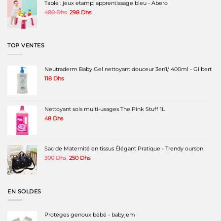
Table : jeux etamp; apprentissage bleu - Abero
199 Dhs.
159 Dhs.
Le
Le
480
Dhs
298
Dhs
prix
prix
initial
actuel
était :
est :
480 Dhs.
298 Dhs.
TOP VENTES
Neutraderm Baby Gel nettoyant douceur 3en1/ 400ml - Gilbert
118
Dhs
Nettoyant sols multi-usages The Pink Stuff 1L
48
Dhs
Sac de Maternité en tissus Élégant Pratique - Trendy ourson
Le
Le
300
Dhs
250
Dhs
prix
prix
initial
actuel
était :
est :
300 Dhs.
250 Dhs.
EN SOLDES
Protèges genoux bébé - babyjem