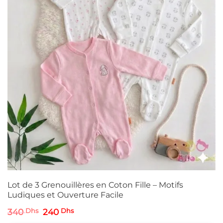
Lot de 3 Grenouillères en Coton Fille – Motifs
Ludiques et Ouverture Facile
Le
Le
340
Dhs
240
Dhs
prix
prix