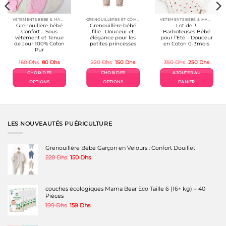
VÊTEMENTS BÉBÉ & MAMAN
GRENOUILLÉRES ET COMBINAISONS COTON
VÊTEMENTS BÉBÉ & MAMAN
Grenouillère bébé
Grenouillère bébé
Lot de 3
Confort – Sous
fille : Douceur et
Barboteuses Bébé
vêtement et Tenue
élégance pour les
pour l’Été – Douceur
de Jour 100% Coton
petites princesses
en Coton 0-3mois
Pur
Le
Le
Le
Le
Le
Le
160
Dhs
80
Dhs
220
Dhs
150
Dhs
350
Dhs
250
Dhs
prix
prix
prix
prix
prix
prix
el
initial
actuel
initial
actuel
initial
actuel
CHOIX DES
CHOIX DES
AJOUTER AU
était :
est :
était :
est :
était :
est :
Dhs.
160 Dhs.
80 Dhs.
220 Dhs.
150 Dhs.
350 Dhs.
250 Dh
OPTIONS
OPTIONS
PANIER
Ce
Ce
produit
produit
a
a
plusieurs
plusieurs
variations.
variations.
LES NOUVEAUTÉS PUÉRICULTURE
Les
Les
options
options
peuvent
peuvent
Grenouillère Bébé Garçon en Velours : Confort Douillet
être
être
Le
Le
220
Dhs
150
Dhs
choisies
choisies
prix
prix
sur
sur
initial
actuel
la
la
était :
est :
page
page
220 Dhs.
150 Dhs.
couches écologiques Mama Bear Eco Taille 6 (16+ kg) – 40
du
du
Pièces
produit
produit
Le
Le
199
Dhs
159
Dhs
prix
prix
initial
actuel
était :
est :