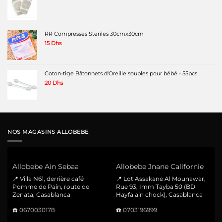
RR Compresses Steriles 30cmx30cm
15
Dhs
Coton-tige Bâtonnets d'Oreille souples pour bébé - 55pcs
20
Dhs
NOS MAGASINS ALLOBEBE
Allobebe Ain Sebaa
Allobebe Jnane Californie
📍 Villa N61, derrière café
📍 Lot Assakane Al Mounawar,
Pomme de Pain, route de
Rue 93, Imm Tayba 50 (BD
Zenata, Casablanca
Hayfa ain chock), Casablanca
☎️
0670030178
☎️
0703196999