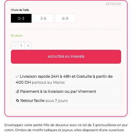
initial
actuel
EFFACER
était :
est :
Choix de Taille
340 Dhs.
240 Dhs.
0-3
3-6
6-9
Mois
mois
Mois
En stock
quantité de Lot de 3 Grenouillères en Coton Fille – Motifs Ludiques et Ouverture 
AJOUTER AU PANIER
✅
Livraison rapide 24H à 48h et Gratuite à partir de
400 DH
partout au Maroc
💰
Paiement à la livraison ou par Virement
🔄
Retour facile
sous 7 jours
Enveloppez votre petite fille de douceur avec ce lot de 3 grenouillères en pur
coton. Ornées de motifs ludiques et joyeux, elles disposent d’une ouverture