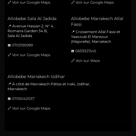
🔗
Voir sur Google Maps
🔗
Voir sur Google Maps
Allobebe Sala Al Jadida
Allobebe Marrakech Allal
Fassi
📍 Avenue Hassan 2, N° 4,
Romana Garden 34 B,
📍 Croisement Allal Fassi et
Sala Al Jadida
Yaacoub El Mansour
(Majorelle), Marrakech
☎️
0703195999
☎️
0659321545
🔗
Voir sur Google Maps
🔗
Voir sur Waze
Allobebe Marrakech Izdihar
📍 À côté de Marrakech Pâtiss et Iraki, Izdihar,
Marrakech
☎️
0705042037
🔗
Voir sur Google Maps