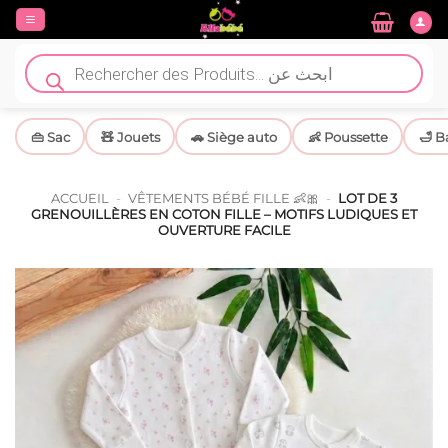
Passer
au
contenu
Recherche
de
produits
👜 Sac
🧸 Jouets
🚗 Siège auto
👶 Poussette
🛁 B
ACCUEIL
-
VÊTEMENTS BÉBÉ FILLE 👶🎀
-
LOT DE 3
GRENOUILLÈRES EN COTON FILLE – MOTIFS LUDIQUES ET
OUVERTURE FACILE