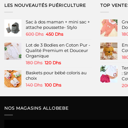
LES NOUVEAUTÉS PUÉRICULTURE
TOP VENTE
Sac à dos maman + mini sac +
Gr
attache poussette- Stylo
Do
Le
Le
600
Dhs
450
Dhs
18
prix
prix
initial
actuel
Lot de 3 Bodies en Coton Pur -
En
était :
est :
Qualité Premium et Douceur
Co
600 Dhs.
450 Dhs.
Organique
18
Le
Le
180
Dhs
120
Dhs
prix
prix
Te
Baskets pour bébé coloris au
initial
actuel
: S
choix
était :
est :
Co
180 Dhs.
120 Dhs.
Le
Le
140
Dhs
100
Dhs
20
prix
prix
initial
actuel
était :
est :
140 Dhs.
100 Dhs.
NOS MAGASINS ALLOBEBE