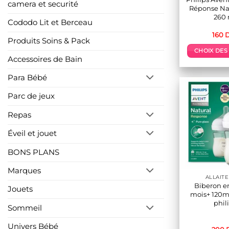
camera et securité
Réponse Nat
260
Cododo Lit et Berceau
160
Produits Soins & Pack
CHOIX DES
Accessoires de Bain
p
Para Bébé
a
p
Parc de jeux
v
Repas
L
o
Éveil et jouet
p
ê
BONS PLANS
c
s
Marques
ALLAIT
l
Biberon en
Jouets
mois+ 120ml
phil
Sommeil
p
Univers Bébé