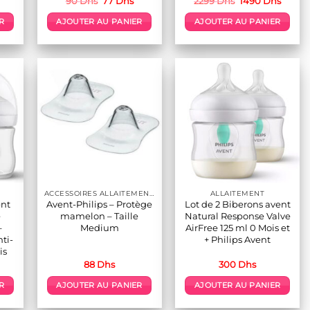
90
Dhs
77
Dhs
2299
Dhs
1490
Dhs
prix
prix
prix
prix
initial
actuel
initial
actuel
R
AJOUTER AU PANIER
AJOUTER AU PANIER
était :
est :
était :
est :
90 Dhs.
77 Dhs.
2299 Dhs.
1490 D
ACCESSOIRES ALLAITEMENT / REPAS
ALLAITEMENT
ent
Avent-Philips – Protège
Lot de 2 Biberons avent
e
mamelon – Taille
Natural Response Valve
–
Medium
AirFree 125 ml 0 Mois et
nti-
+ Philips Avent
is
Le
88
Dhs
300
Dhs
prix
actuel
R
AJOUTER AU PANIER
AJOUTER AU PANIER
est :
.
150 Dhs.