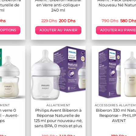
urelle de
en Verre anti-colique+
Nouveau Né Natur
 ml
240 ml
Le
Le
Le
Dhs
229
Dhs
200
Dhs
790
Dhs
580
Dh
prix
prix
prix
initial
actuel
initial
 OPTIONS
AJOUTER AU PANIER
AJOUTER AU PANIE
était :
est :
était :
229 Dhs.
200 Dhs.
790 Dhs
Ce
roduit
lusieurs
ariations.
es
ptions
euvent
tre
hoisies
ur
EMENT
ALLAITEMENT
a
 verre 0
Philips Avent Biberon à
Biberon 330 ml Natu
page
 – Avent-
Réponse Naturelle de
Response – PHILI
du
ips
125 ml pour nouveau-né,
AVENT
sans BPA, 0 mois et plus
roduit
Le
Le