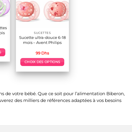
ttes
ois
SUCETTES
Sucette ultra-douce 6-18
mois – Avent Philips
S
99
Dhs
CHOIX DES OPTIONS
Ce
produit
s
a
s.
plusieurs
s de votre bébé. Que ce soit pour l’alimentation Biberon,
variations.
Les
rouverez des milliers de références adaptées à vos besoins
options
peuvent
être
choisies
sur