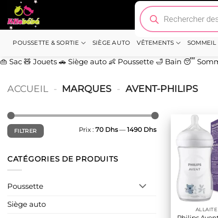
Passer
Recherche
de
au
produits
contenu
POUSSETTE & SORTIE
SIÈGE AUTO
VÊTEMENTS
SOMMEIL
👜 Sac
🧸 Jouets
🚗 Siège auto
👶 Poussette
🛁 Bain
😴 Somm
ACCUEIL
-
MARQUES
-
AVENT-PHILIPS
Prix
Prix
Prix :
70 Dhs
—
1490 Dhs
FILTRER
min
max
CATÉGORIES DE PRODUITS
Poussette
Siège auto
ALLAIT
Philips Aven