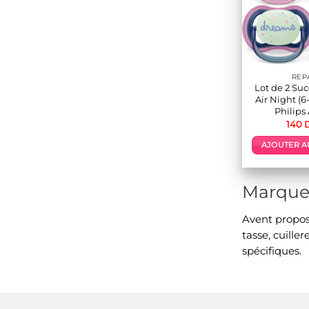
REP
Lot de 2 Suc
Air Night (6
Philips
140
AJOUTER A
Marque 
Avent propose
tasse, cuille
spécifiques.