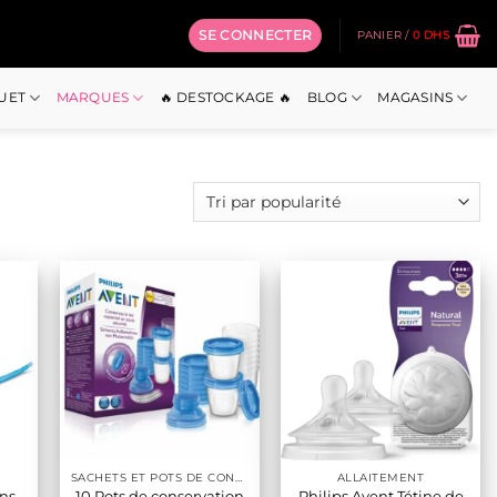
SE CONNECTER
PANIER /
0
DHS
OUET
MARQUES
🔥 DESTOCKAGE 🔥
BLOG
MAGASINS
SACHETS ET POTS DE CONSERVATION LAIT MATERNE
ALLAITEMENT
ons
10 Pots de conservation
Philips Avent Tétine de