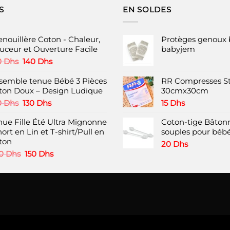
page
la
S
EN SOLDES
du
page
produit
du
enouillère Coton - Chaleur,
Protèges genoux 
produit
uceur et Ouverture Facile
babyjem
Le
Le
0
Dhs
140
Dhs
prix
prix
initial
actuel
semble tenue Bébé 3 Pièces
RR Compresses St
était :
est :
ton Doux – Design Ludique
30cmx30cm
180 Dhs.
140 Dhs.
Le
Le
0
Dhs
130
Dhs
15
Dhs
prix
prix
nue Fille Été Ultra Mignonne
initial
actuel
Coton-tige Bâtonn
hort en Lin et T-shirt/Pull en
était :
est :
souples pour bébé
ton
180 Dhs.
130 Dhs.
20
Dhs
Le
Le
0
Dhs
150
Dhs
prix
prix
initial
actuel
était :
est :
200 Dhs.
150 Dhs.