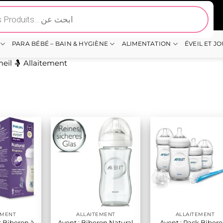
PARA BÉBÉ – BAIN & HYGIÈNE
ALIMENTATION
ÉVEIL ET J
eil
🤱 Allaitement
EMENT
ALLAITEMENT
ALLAITEMENT
t Biberon à
Avent : Biberon Natural
Avent : Pack Biber