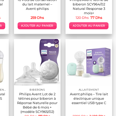
al
du lait maternel –
biberon SCY964/02
Avent-philips
Natural Response 3
mois+
Le
Le
Le
s
259
Dhs
120
Dhs
77
Dhs
prix
prix
prix
actuel
initial
actuel
R
AJOUTER AU PANIER
AJOUTER AU PANIER
est :
était :
est :
.
580 Dhs.
120 Dhs.
77 Dhs.
ACCESSOIRES ALLAITEMENT / REPAS
BIBERONS
ALLAITEMENT
ral
Philips Avent Lot de 2
Avent philips – Tire lait
PS
tétines pour biberon à
électrique unique
Réponse Naturelle pour
essentiel USB type C
Bébé de 6 mois +
(modèle SCY965/02)
Le
Le
Le
Le