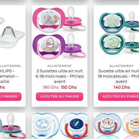
ACCESSOIRES ALLAITEMENT / REPAS
ALLAITEMENT
ALLAITEMENT
ILIPS –
2 Sucettes ultra air nuit
Sucette ultra air nui
amelon –
6-18 mois roses – Philips
18 mois bleues – Phi
taille
avent
avent
Le
Le
hs
180
Dhs
150
Dhs
140
Dhs
prix
prix
initial
actuel
U PANIER
AJOUTER AU PANIER
AJOUTER AU PANIE
était :
est :
180 Dhs.
150 Dhs.