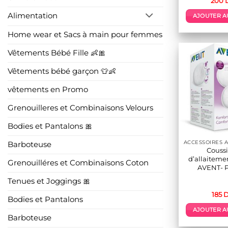
200
Alimentation
AJOUTER A
Home wear et Sacs à main pour femmes
Vêtements Bébé Fille 👶🎀
Vêtements bébé garçon 👕👶
vêtements en Promo
Grenouilleres et Combinaisons Velours
Bodies et Pantalons 🎀
Barboteuse
Coussi
d’allaitemen
Grenouilléres et Combinaisons Coton
AVENT- 
Tenues et Joggings 🎀
185
D
Bodies et Pantalons
AJOUTER A
Barboteuse