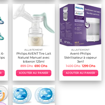
ALLAITEMENT
ALLAITEMENT
t 6-
Philips AVENT Tire Lait
Avent-Philips
lips
Natural Manuel avec
Stérilisateur à vapeur
biberon 125ml
3en1
Le
Le
Le
Le
899
Dhs
690
Dhs
1400
Dhs
1299
Dhs
prix
prix
prix
prix
initial
actuel
initial
actuel
R
AJOUTER AU PANIER
AJOUTER AU PANIER
était :
est :
était :
est :
899 Dhs.
690 Dhs.
1400 Dhs.
1299 D