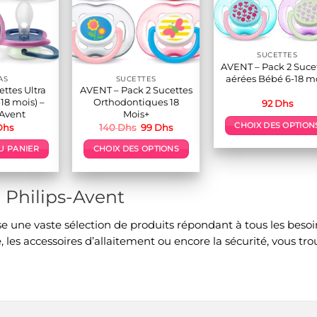
SUCETTES
AVENT – Pack 2 Suce
aérées Bébé 6-18 m
AS
SUCETTES
ettes Ultra
AVENT – Pack 2 Sucettes
-18 mois) –
Orthodontiques 18
92
Dhs
 Avent
Mois+
Le
Le
CHOIX DES OPTION
Dhs
140
Dhs
99
Dhs
prix
prix
Ce
initial
actuel
U PANIER
CHOIX DES OPTIONS
était :
est :
produit
140 Dhs.
99 Dhs.
Ce
a
produit
plusieur
Philips-Avent
a
variation
plusieurs
Les
 une vaste sélection de produits répondant à tous les besoin
variations.
options
Les
re, les accessoires d’allaitement ou encore la sécurité, vous t
peuvent
options
être
peuvent
choisies
être
sur
choisies
la
sur