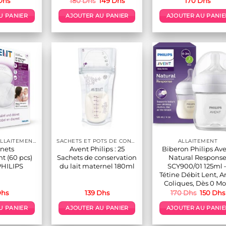
Dhs
180
Dhs
149
Dhs
170
Dhs
prix
prix
initial
actuel
U PANIER
AJOUTER AU PANIER
AJOUTER AU PANIE
était :
est :
180 Dhs.
149 Dhs.
ACCESSOIRES ALLAITEMENT / REPAS
SACHETS ET POTS DE CONSERVATION LAIT MATERNE
ALLAITEMENT
nets
Avent Philips : 25
Biberon Philips Av
t (60 pcs)
Sachets de conservation
Natural Respons
PHILIPS
du lait maternel 180ml
SCY900/01 125ml 
Tétine Débit Lent, A
Coliques, Dès 0 Mo
Le
hs
139
Dhs
170
Dhs
150
Dhs
prix
initial
U PANIER
AJOUTER AU PANIER
AJOUTER AU PANIE
était :
170 Dhs