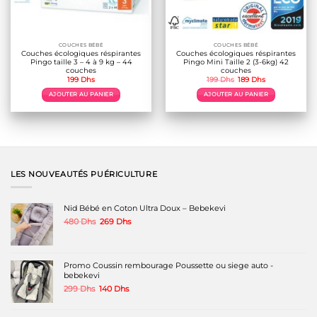
COUCHES BÉBÉ
COUCHES BÉBÉ
Couches écologiques réspirantes
Couches écologiques réspirantes
Pingo taille 3 – 4 à 9 kg – 44
Pingo Mini Taille 2 (3-6kg) 42
couches
couches
Le
Le
199
Dhs
199
Dhs
189
Dhs
prix
prix
initial
actuel
AJOUTER AU PANIER
AJOUTER AU PANIER
était :
est :
199 Dhs.
189 Dhs.
LES NOUVEAUTÉS PUÉRICULTURE
Nid Bébé en Coton Ultra Doux – Bebekevi
Le
Le
480
Dhs
269
Dhs
prix
prix
initial
actuel
était :
est :
480 Dhs.
269 Dhs.
Promo Coussin rembourage Poussette ou siege auto -
bebekevi
Le
Le
299
Dhs
140
Dhs
prix
prix
initial
actuel