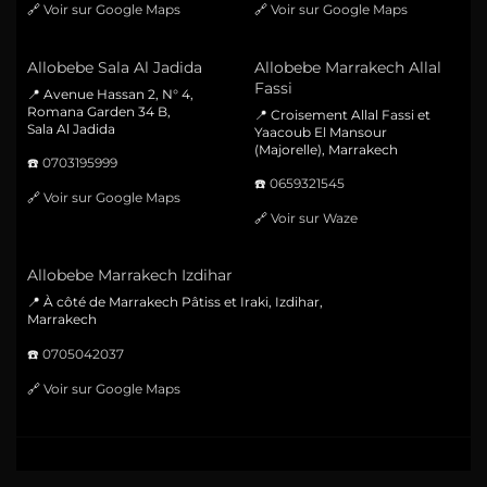
🔗
Voir sur Google Maps
🔗
Voir sur Google Maps
Allobebe Sala Al Jadida
Allobebe Marrakech Allal
Fassi
📍 Avenue Hassan 2, N° 4,
Romana Garden 34 B,
📍 Croisement Allal Fassi et
Sala Al Jadida
Yaacoub El Mansour
(Majorelle), Marrakech
☎️
0703195999
☎️
0659321545
🔗
Voir sur Google Maps
🔗
Voir sur Waze
Allobebe Marrakech Izdihar
📍 À côté de Marrakech Pâtiss et Iraki, Izdihar,
Marrakech
☎️
0705042037
🔗
Voir sur Google Maps