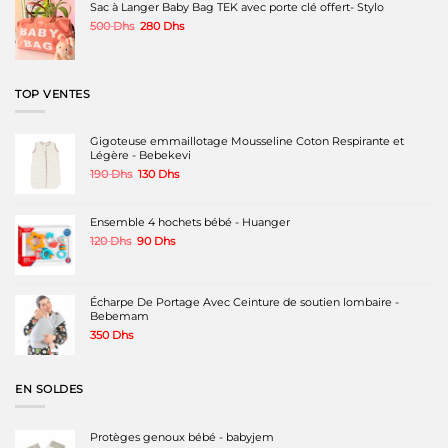
était :
est :
Sac à Langer Baby Bag TEK avec porte clé offert- Stylo
299 Dhs.
140 Dhs.
Le
Le
500
Dhs
280
Dhs
prix
prix
initial
actuel
était :
est :
500 Dhs.
280 Dhs.
TOP VENTES
Gigoteuse emmaillotage Mousseline Coton Respirante et
Légère - Bebekevi
Le
Le
190
Dhs
130
Dhs
prix
prix
initial
actuel
était :
est :
Ensemble 4 hochets bébé - Huanger
190 Dhs.
130 Dhs.
Le
Le
120
Dhs
90
Dhs
prix
prix
initial
actuel
était :
est :
120 Dhs.
90 Dhs.
Écharpe De Portage Avec Ceinture de soutien lombaire -
Bebemam
350
Dhs
EN SOLDES
Protèges genoux bébé - babyjem