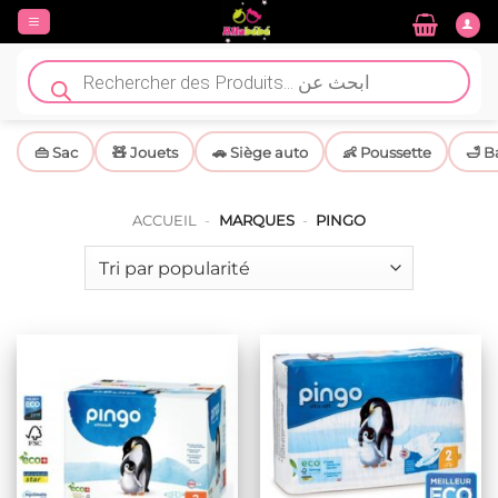
Passer
au
contenu
Recherche
de
produits
👜 Sac
🧸 Jouets
🚗 Siège auto
👶 Poussette
🛁 B
ACCUEIL
-
MARQUES
-
PINGO