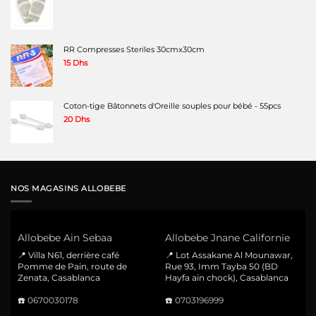
RR Compresses Steriles 30cmx30cm
15
Dhs
Coton-tige Bâtonnets d'Oreille souples pour bébé - 55pcs
20
Dhs
NOS MAGASINS ALLOBEBE
Allobebe Ain Sebaa
Allobebe Jnane Californie
📍 Villa N61, derrière café
📍 Lot Assakane Al Mounawar,
Pomme de Pain, route de
Rue 93, Imm Tayba 50 (BD
Zenata, Casablanca
Hayfa ain chock), Casablanca
☎️
0670030178
☎️
0703196999