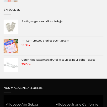
prix
prix
initial
actuel
était :
est :
EN SOLDES
180 Dhs.
120 Dhs.
Protèges genoux bébé - babyjem
RR Compresses Steriles 30cmx30cm
15
Dhs
Coton-tige Bâtonnets d'Oreille souples pour bébé - 55pcs
20
Dhs
NOS MAGASINS ALLOBEBE
Allobebe Ain Sebaa
Allobebe Jnane Californie