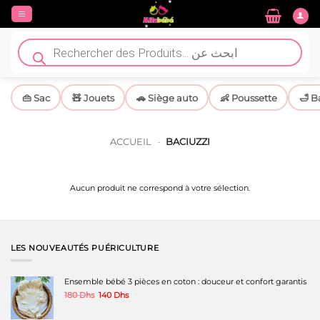
Passer
au
contenu
Recherche
de
produits
👜 Sac
🧸 Jouets
🚗 Siège auto
👶 Poussette
🛁 B
ACCUEIL
-
BACIUZZI
Aucun produit ne correspond à votre sélection.
LES NOUVEAUTÉS PUÉRICULTURE
Ensemble bébé 3 pièces en coton : douceur et confort garantis
Le
Le
180
Dhs
140
Dhs
prix
prix
initial
actuel