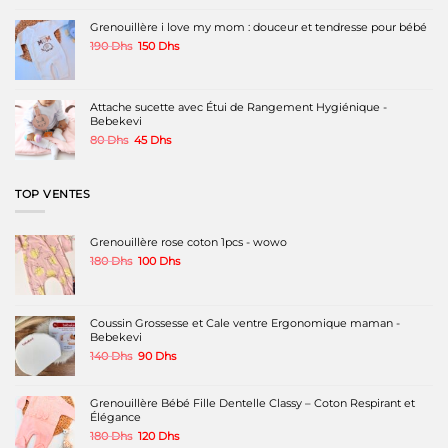
était :
est :
180 Dhs.
140 Dhs.
Grenouillère i love my mom : douceur et tendresse pour bébé
Le
Le
190
Dhs
150
Dhs
prix
prix
initial
actuel
était :
est :
190 Dhs.
150 Dhs.
Attache sucette avec Étui de Rangement Hygiénique -
Bebekevi
Le
Le
80
Dhs
45
Dhs
prix
prix
initial
actuel
était :
est :
TOP VENTES
80 Dhs.
45 Dhs.
Grenouillère rose coton 1pcs - wowo
Le
Le
180
Dhs
100
Dhs
prix
prix
initial
actuel
était :
est :
180 Dhs.
100 Dhs.
Coussin Grossesse et Cale ventre Ergonomique maman -
Bebekevi
Le
Le
140
Dhs
90
Dhs
prix
prix
initial
actuel
était :
est :
Grenouillère Bébé Fille Dentelle Classy – Coton Respirant et
140 Dhs.
90 Dhs.
Élégance
Le
Le
180
Dhs
120
Dhs