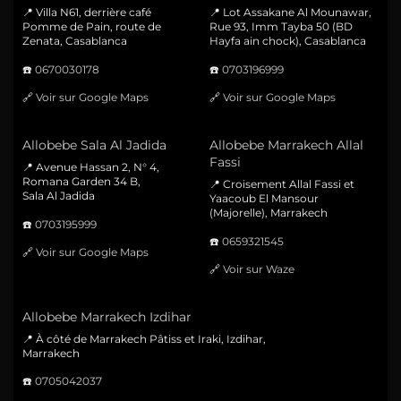
📍 Villa N61, derrière café
📍 Lot Assakane Al Mounawar,
Pomme de Pain, route de
Rue 93, Imm Tayba 50 (BD
Zenata, Casablanca
Hayfa ain chock), Casablanca
☎️
0670030178
☎️
0703196999
🔗
Voir sur Google Maps
🔗
Voir sur Google Maps
Allobebe Sala Al Jadida
Allobebe Marrakech Allal
Fassi
📍 Avenue Hassan 2, N° 4,
Romana Garden 34 B,
📍 Croisement Allal Fassi et
Sala Al Jadida
Yaacoub El Mansour
(Majorelle), Marrakech
☎️
0703195999
☎️
0659321545
🔗
Voir sur Google Maps
🔗
Voir sur Waze
Allobebe Marrakech Izdihar
📍 À côté de Marrakech Pâtiss et Iraki, Izdihar,
Marrakech
☎️
0705042037