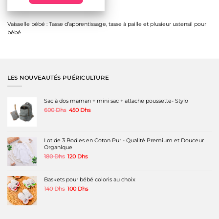
était :
est :
80 Dhs.
40 Dhs.
Ce
produit
a
Vaisselle bébé : Tasse d’apprentissage, tasse à paille et plusieur ustensil pour
plusieurs
bébé
variations.
Les
options
peuvent
être
choisies
LES NOUVEAUTÉS PUÉRICULTURE
sur
la
page
Sac à dos maman + mini sac + attache poussette- Stylo
du
Le
Le
600
Dhs
450
Dhs
produit
prix
prix
initial
actuel
était :
est :
600 Dhs.
450 Dhs.
Lot de 3 Bodies en Coton Pur - Qualité Premium et Douceur
Organique
Le
Le
180
Dhs
120
Dhs
prix
prix
initial
actuel
était :
est :
Baskets pour bébé coloris au choix
180 Dhs.
120 Dhs.
Le
Le
140
Dhs
100
Dhs
prix
prix
initial
actuel
était :
est :
140 Dhs.
100 Dhs.