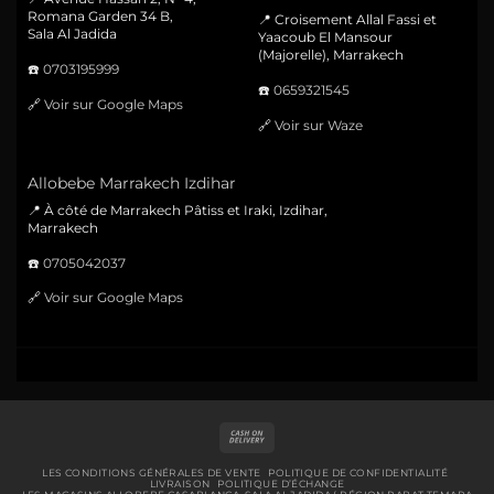
Romana Garden 34 B,
📍 Croisement Allal Fassi et
Sala Al Jadida
Yaacoub El Mansour
(Majorelle), Marrakech
☎️
0703195999
☎️
0659321545
🔗
Voir sur Google Maps
🔗
Voir sur Waze
Allobebe Marrakech Izdihar
📍 À côté de Marrakech Pâtiss et Iraki, Izdihar,
Marrakech
☎️
0705042037
🔗
Voir sur Google Maps
Cash
On
Delivery
LES CONDITIONS GÉNÉRALES DE VENTE
POLITIQUE DE CONFIDENTIALITÉ
LIVRAISON
POLITIQUE D’ÉCHANGE