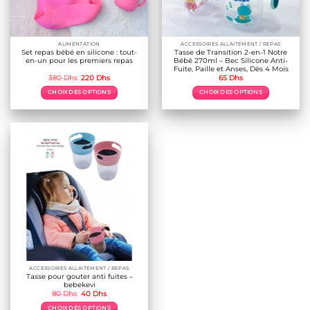
ALIMENTATION
ACCESSOIRES ALLAITEMENT / REPAS
Set repas bébé en silicone : tout-
Tasse de Transition 2-en-1 Notre
en-un pour les premiers repas
Bébé 270ml – Bec Silicone Anti-
Fuite, Paille et Anses, Dès 4 Mois
Le
Le
380
Dhs
220
Dhs
65
Dhs
prix
prix
initial
actuel
CHOIX DES OPTIONS
CHOIX DES OPTIONS
était :
est :
380 Dhs.
220 Dhs.
Ce
Ce
produit
produit
a
a
plusieurs
plusieurs
variations.
variations.
Les
Les
options
options
peuvent
peuvent
être
être
choisies
choisies
sur
sur
la
la
page
page
du
du
produit
produit
ACCESSOIRES ALLAITEMENT / REPAS
Tasse pour gouter anti fuites –
bebekevi
Le
Le
80
Dhs
40
Dhs
prix
prix
initial
actuel
CHOIX DES OPTIONS