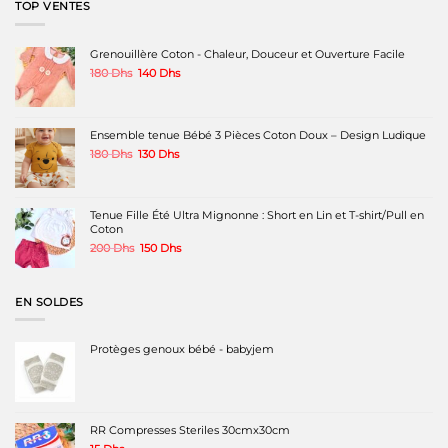
TOP VENTES
Grenouillère Coton - Chaleur, Douceur et Ouverture Facile
Le
Le
180
Dhs
140
Dhs
prix
prix
initial
actuel
était :
est :
180 Dhs.
140 Dhs.
Ensemble tenue Bébé 3 Pièces Coton Doux – Design Ludique
Le
Le
180
Dhs
130
Dhs
prix
prix
initial
actuel
était :
est :
180 Dhs.
130 Dhs.
Tenue Fille Été Ultra Mignonne : Short en Lin et T-shirt/Pull en
Coton
Le
Le
200
Dhs
150
Dhs
prix
prix
initial
actuel
était :
est :
EN SOLDES
200 Dhs.
150 Dhs.
Protèges genoux bébé - babyjem
RR Compresses Steriles 30cmx30cm