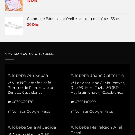
15
Dhs
Coton-tige Bâtonnets d'Oreille souples pour bébé - 55pcs
20
Dhs
NOS MAGASINS ALLOBEBE
Allobebe Ain Sebaa
Allobebe Jnane Californie
📍 Villa N61, derrière café
📍 Lot Assakane Al Mounawar,
Pomme de Pain, route de
Rue 93, Imm Tayba 50 (BD
Zenata, Casablanca
Hayfa ain chock), Casablanca
☎️
0670030178
☎️
0703196999
🔗
Voir sur Google Maps
🔗
Voir sur Google Maps
Allobebe Sala Al Jadida
Allobebe Marrakech Allal
Fassi
📍 Avenue Hassan 2, N° 4,