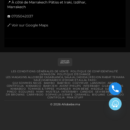
📍 À côté de Marrakech Pâtiss et Iraki, Izdihar,
Marrakech
☎️
0705042037
🔗
Voir sur Google Maps
Cash
On
Delivery
LES CONDITIONS GÉNÉRALES DE VENTE
POLITIQUE DE CONFIDENTIALITÉ
LIVRAISON
POLITIQUE D’ÉCHANGE
LES MAGASINS ALLOBEBE CASABLANCA, SALA AL JADIDA ( RÉGION RABAT TEMARA
SALÉ) MARRAKECH IZDIHAR ET ALLAL FASSI
QUI SOMMES NOUS
BAMBO
BABYBIO
COZYMUM
LANSINOH
ABENA
CENTIFOLIA
KIKKABOO
BABYJEM
AVENT-PHILIPS
INTERBABY
GILBERT
BIBS
KIKKABOO
TOMMEE & TIPPEE
HUANGER
MON BÉBÉ
MEDELA
SUAVINEX
PINGO
ECOLUNES
MAM
MUSTELA
INTERBABY
CANDIDE
SEVIBEBE
URIAGE
DR BROWNS
CARRYBOO
SOPHIE LA GIRAFE
CARAMELL
BIOLANE
CARRYBOO
CENTIFOLIA
PINK STUFF
© 2026 Allobebe.ma