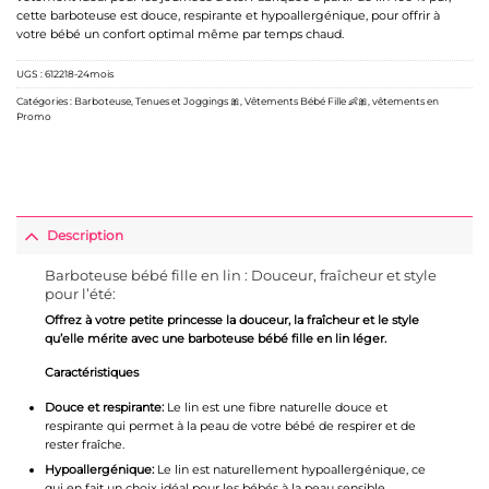
cette barboteuse est douce, respirante et hypoallergénique, pour offrir à
votre bébé un confort optimal même par temps chaud.
UGS :
612218-24mois
Catégories :
Barboteuse
,
Tenues et Joggings 🎀
,
Vêtements Bébé Fille 👶🎀
,
vêtements en
Promo
Description
Barboteuse bébé fille en lin : Douceur, fraîcheur et style
pour l’été:
Offrez à votre petite princesse la douceur, la fraîcheur et le style
qu’elle mérite avec une barboteuse bébé fille en lin léger.
Caractéristiques
Douce et respirante:
Le lin est une fibre naturelle douce et
respirante qui permet à la peau de votre bébé de respirer et de
rester fraîche.
Hypoallergénique:
Le lin est naturellement hypoallergénique, ce
qui en fait un choix idéal pour les bébés à la peau sensible.