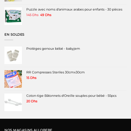
Puzzle avec noms d'animaux arabes pour enfants - 30 pièces
Le
Le
145
Dhs
49
Dhs
prix
prix
initial
actuel
était :
est :
145 Dhs.
49 Dhs.
EN SOLDES
Protèges genoux bébé - babyjem
RR Compresses Steriles 30cmx30cm
15
Dhs
Coton-tige Bâtonnets d'Oreille souples pour bébé - 55pcs
20
Dhs
NOS MAGASINS ALLOBEBE