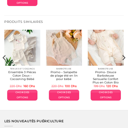
60 Dhs.
40 Dhs.
OPTIONS
Ce
produit
a
plusieurs
PRODUITS SIMILAIRES
variations.
Les
options
peuvent
être
choisies
sur
la
page
du
produit
TENUES ET JOGGINGS
BARBOTEUSE
BARBOTEUSE
Ensemble 3 Pièces
Promo – Salopette
Promo- Douce
Coton Doux –
de plage été en lin
Barboteuse
Cocooning Bébé
pour bébé
Sensuelle Confort
Plus en Coton Bio
Le
Le
Le
Le
Le
Le
220
Dhs
160
Dhs
220
Dhs
100
Dhs
199
Dhs
120
Dhs
prix
prix
prix
prix
prix
prix
el
initial
actuel
initial
actuel
initial
actuel
CHOIX DES
CHOIX DES
CHOIX DES
était :
est :
était :
est :
était :
est :
Dhs.
220 Dhs.
160 Dhs.
220 Dhs.
100 Dhs.
199 Dhs.
120 Dh
OPTIONS
OPTIONS
OPTIONS
Ce
Ce
Ce
produit
produit
produit
a
a
a
plusieurs
plusieurs
plusieurs
variations.
variations.
variations.
LES NOUVEAUTÉS PUÉRICULTURE
Les
Les
Les