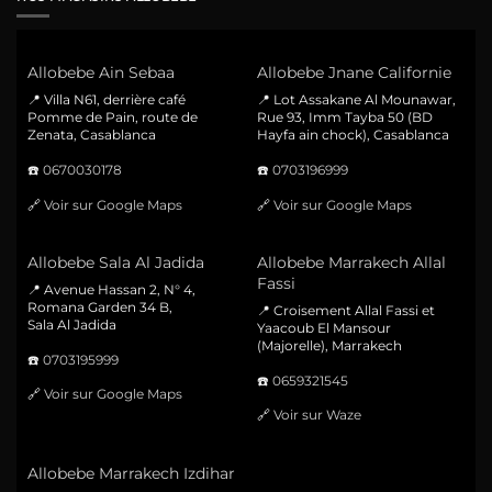
Allobebe Ain Sebaa
Allobebe Jnane Californie
📍 Villa N61, derrière café
📍 Lot Assakane Al Mounawar,
Pomme de Pain, route de
Rue 93, Imm Tayba 50 (BD
Zenata, Casablanca
Hayfa ain chock), Casablanca
☎️
0670030178
☎️
0703196999
🔗
Voir sur Google Maps
🔗
Voir sur Google Maps
Allobebe Sala Al Jadida
Allobebe Marrakech Allal
Fassi
📍 Avenue Hassan 2, N° 4,
Romana Garden 34 B,
📍 Croisement Allal Fassi et
Sala Al Jadida
Yaacoub El Mansour
(Majorelle), Marrakech
☎️
0703195999
☎️
0659321545
🔗
Voir sur Google Maps
🔗
Voir sur Waze
Allobebe Marrakech Izdihar