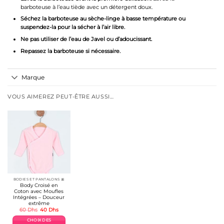
barboteuse à l’eau tiède avec un détergent doux.
Séchez la barboteuse au sèche-linge à basse température ou
suspendez-la pour la sécher à l’air libre.
Ne pas utiliser de l’eau de Javel ou d’adoucissant.
Repassez la barboteuse si nécessaire.
Marque
VOUS AIMEREZ PEUT-ÊTRE AUSSI…
BODIES ET PANTALONS 🎀
Body Croisé en
Coton avec Moufles
Intégrées – Douceur
extrême
Le
Le
60
Dhs
40
Dhs
prix
prix
initial
actuel
CHOIX DES
était :
est :