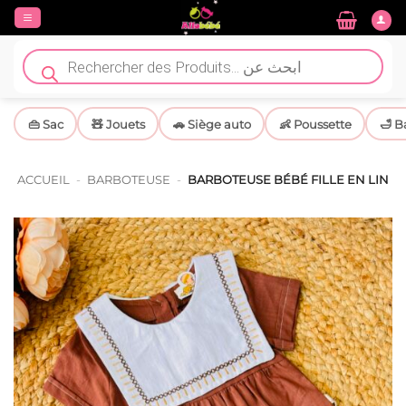
Passer
au
contenu
Recherche
de
produits
👜 Sac
🧸 Jouets
🚗 Siège auto
👶 Poussette
🛁 B
ACCUEIL
-
BARBOTEUSE
-
BARBOTEUSE BÉBÉ FILLE EN LIN