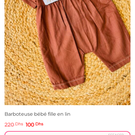
Barboteuse bébé fille en lin
Le
Le
220
Dhs
100
Dhs
prix
prix
initial
actuel