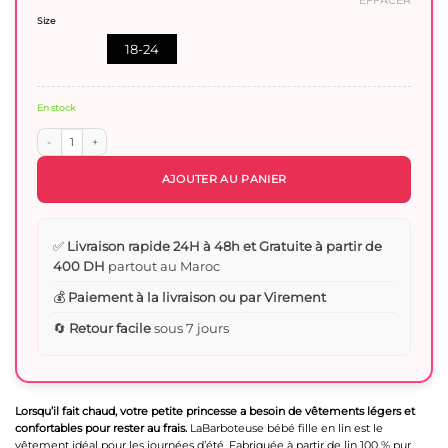
EFFACER
était :
est :
Size
220 Dhs.
100 Dhs.
18-24
mois
En stock
quantité de Barboteuse bébé fille en lin
AJOUTER AU PANIER
✅
Livraison rapide 24H à 48h et Gratuite à partir de
400 DH
partout au Maroc
💰
Paiement à la livraison ou par Virement
🔄
Retour facile
sous 7 jours
Lorsqu’il fait chaud, votre petite princesse a besoin de vêtements légers et
confortables pour rester au frais.
LaBarboteuse bébé fille en lin est le
vêtement idéal pour les journées d’été. Fabriquée à partir de lin 100 % pur,