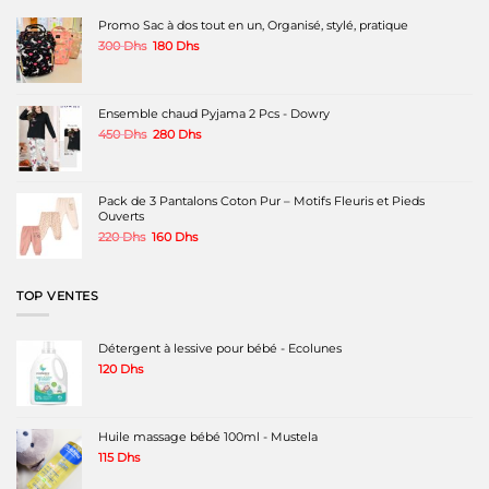
options
options
options
peuvent
peuvent
peuvent
Promo Sac à dos tout en un, Organisé, stylé, pratique
être
être
être
Le
Le
300
Dhs
180
Dhs
choisies
choisies
choisies
prix
prix
sur
sur
sur
initial
actuel
la
la
la
était :
est :
page
page
page
300 Dhs.
180 Dhs.
Ensemble chaud Pyjama 2 Pcs - Dowry
du
du
du
produit
produit
produit
Le
Le
450
Dhs
280
Dhs
prix
prix
initial
actuel
était :
est :
450 Dhs.
280 Dhs.
Pack de 3 Pantalons Coton Pur – Motifs Fleuris et Pieds
Ouverts
Le
Le
220
Dhs
160
Dhs
prix
prix
initial
actuel
était :
est :
TOP VENTES
220 Dhs.
160 Dhs.
Détergent à lessive pour bébé - Ecolunes
120
Dhs
Huile massage bébé 100ml - Mustela
115
Dhs