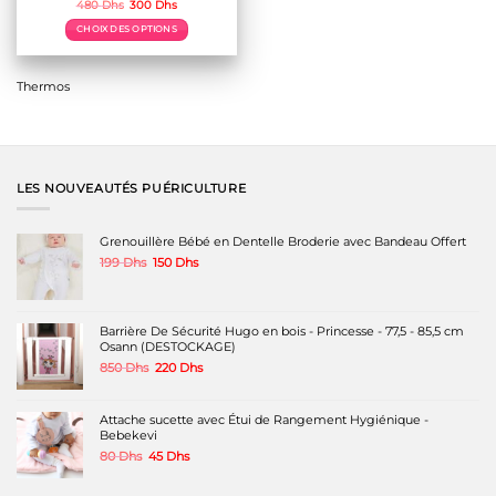
Le
Le
480
Dhs
300
Dhs
prix
prix
initial
actuel
CHOIX DES OPTIONS
était :
est :
480 Dhs.
300 Dhs.
Ce
produit
a
Thermos
plusieurs
variations.
Les
options
peuvent
être
LES NOUVEAUTÉS PUÉRICULTURE
choisies
sur
la
Grenouillère Bébé en Dentelle Broderie avec Bandeau Offert
page
Le
Le
199
Dhs
150
Dhs
du
prix
prix
produit
initial
actuel
était :
est :
199 Dhs.
150 Dhs.
Barrière De Sécurité Hugo en bois - Princesse - 77,5 - 85,5 cm
Osann (DESTOCKAGE)
Le
Le
850
Dhs
220
Dhs
prix
prix
initial
actuel
était :
est :
Attache sucette avec Étui de Rangement Hygiénique -
850 Dhs.
220 Dhs.
Bebekevi
Le
Le
80
Dhs
45
Dhs
prix
prix
initial
actuel