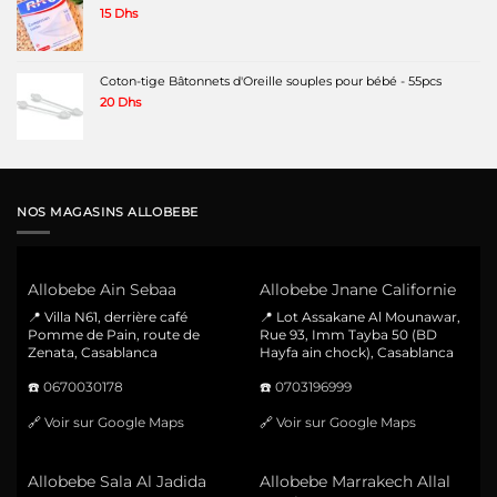
15
Dhs
Coton-tige Bâtonnets d'Oreille souples pour bébé - 55pcs
20
Dhs
NOS MAGASINS ALLOBEBE
Allobebe Ain Sebaa
Allobebe Jnane Californie
📍 Villa N61, derrière café
📍 Lot Assakane Al Mounawar,
Pomme de Pain, route de
Rue 93, Imm Tayba 50 (BD
Zenata, Casablanca
Hayfa ain chock), Casablanca
☎️
0670030178
☎️
0703196999
🔗
Voir sur Google Maps
🔗
Voir sur Google Maps
Allobebe Sala Al Jadida
Allobebe Marrakech Allal