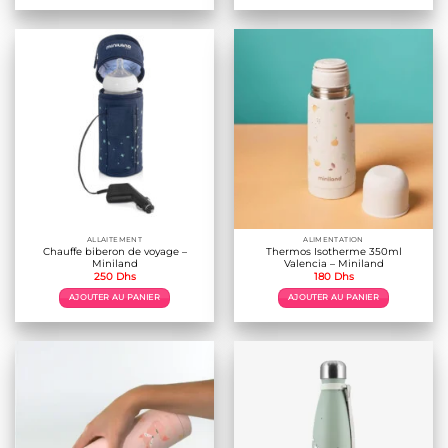
ALLAITEMENT
ALIMENTATION
Chauffe biberon de voyage –
Thermos Isotherme 350ml
Miniland
Valencia – Miniland
250
Dhs
180
Dhs
AJOUTER AU PANIER
AJOUTER AU PANIER