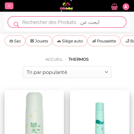
Passer
au
contenu
Recherche
de
produits
👜 Sac
🧸 Jouets
🚗 Siège auto
👶 Poussette
🛁 B
ACCUEIL
-
THERMOS