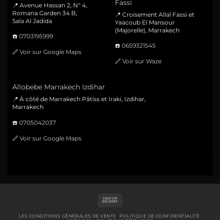
Fassi
📍 Avenue Hassan 2, N° 4,
Romana Garden 34 B,
📍 Croisement Allal Fassi et
Sala Al Jadida
Yaacoub El Mansour
(Majorelle), Marrakech
☎️
0703195999
☎️
0659321545
🔗
Voir sur Google Maps
🔗
Voir sur Waze
Allobebe Marrakech Izdihar
📍 À côté de Marrakech Pâtiss et Iraki, Izdihar,
Marrakech
☎️
0705042037
🔗
Voir sur Google Maps
Cash
On
Delivery
LES CONDITIONS GÉNÉRALES DE VENTE
POLITIQUE DE CONFIDENTIALITÉ