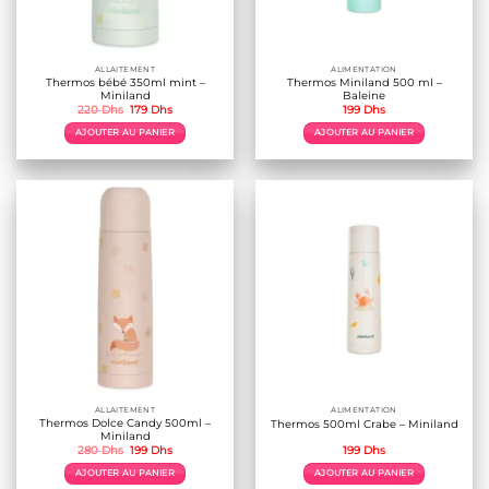
ALLAITEMENT
ALIMENTATION
Thermos bébé 350ml mint –
Thermos Miniland 500 ml –
Miniland
Baleine
Le
Le
220
Dhs
179
Dhs
199
Dhs
prix
prix
initial
actuel
AJOUTER AU PANIER
AJOUTER AU PANIER
était :
est :
220 Dhs.
179 Dhs.
ALLAITEMENT
ALIMENTATION
Thermos Dolce Candy 500ml –
Thermos 500ml Crabe – Miniland
Miniland
Le
Le
280
Dhs
199
Dhs
199
Dhs
prix
prix
initial
actuel
AJOUTER AU PANIER
AJOUTER AU PANIER
était :
est :
280 Dhs.
199 Dhs.