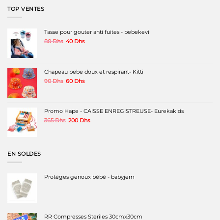
était :
est :
TOP VENTES
80 Dhs.
45 Dhs.
Tasse pour gouter anti fuites - bebekevi
Le
Le
80
Dhs
40
Dhs
prix
prix
initial
actuel
était :
est :
80 Dhs.
40 Dhs.
Chapeau bebe doux et respirant- Kitti
Le
Le
90
Dhs
60
Dhs
prix
prix
initial
actuel
était :
est :
90 Dhs.
60 Dhs.
Promo Hape - CAISSE ENREGISTREUSE- Eurekakids
Le
Le
365
Dhs
200
Dhs
prix
prix
initial
actuel
était :
est :
365 Dhs.
200 Dhs.
EN SOLDES
Protèges genoux bébé - babyjem
RR Compresses Steriles 30cmx30cm