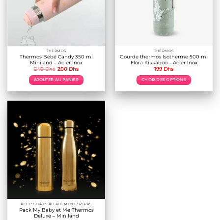
THERMOS
THERMOS
Thermos Bébé Candy 350 ml
Gourde thermos Isotherme 500 ml
Miniland – Acier Inox
Flora Kikkaboo – Acier Inox
Le
Le
240
Dhs
200
Dhs
199
Dhs
prix
prix
initial
actuel
AJOUTER AU PANIER
CHOIX DES OPTIONS
était :
est :
240 Dhs.
200 Dhs.
Ce
produit
a
plusieurs
variations.
Les
options
peuvent
être
choisies
sur
la
page
du
produit
ACCESSOIRES ALLAITEMENT / REPAS
Pack My Baby et Me Thermos
Deluxe – Miniland