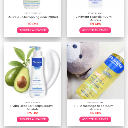
GELS DOUCHE
BONS PLANS
Liniment Mustela 400ml –
Mustela – Shampoing doux 200ml
Mustela
80
Dhs
119
Dhs
AJOUTER AU PANIER
AJOUTER AU PANIER
BONS PLANS
GELS DOUCHE
Hydra Bébé Lait corps 300ml –
Huile massage bébé 100ml –
Mustela
Mustela
125
Dhs
115
Dhs
AJOUTER AU PANIER
AJOUTER AU PANIER