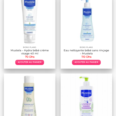
BONS PLANS
BONS PLANS
Mustela – Hydra bébé crème
Eau nettoyante bébé sans rinçage
visage 40 ml
– Mustela
70
Dhs
110
Dhs
AJOUTER AU PANIER
AJOUTER AU PANIER