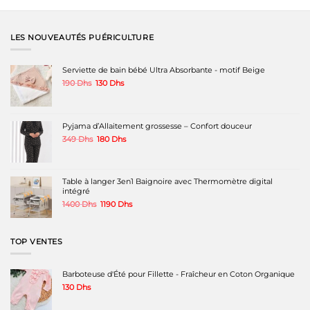
LES NOUVEAUTÉS PUÉRICULTURE
Serviette de bain bébé Ultra Absorbante - motif Beige
Le
Le
190
Dhs
130
Dhs
prix
prix
initial
actuel
était :
est :
190 Dhs.
130 Dhs.
Pyjama d’Allaitement grossesse – Confort douceur
Le
Le
349
Dhs
180
Dhs
prix
prix
initial
actuel
était :
est :
349 Dhs.
180 Dhs.
Table à langer 3en1 Baignoire avec Thermomètre digital
intégré
Le
Le
1400
Dhs
1190
Dhs
prix
prix
initial
actuel
était :
est :
TOP VENTES
1400 Dhs.
1190 Dhs.
Barboteuse d'Été pour Fillette - Fraîcheur en Coton Organique
130
Dhs