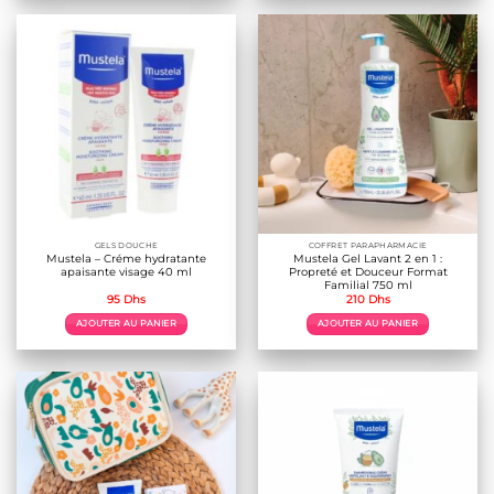
GELS DOUCHE
COFFRET PARAPHARMACIE
Mustela – Créme hydratante
Mustela Gel Lavant 2 en 1 :
apaisante visage 40 ml
Propreté et Douceur Format
Familial 750 ml
95
Dhs
210
Dhs
AJOUTER AU PANIER
AJOUTER AU PANIER