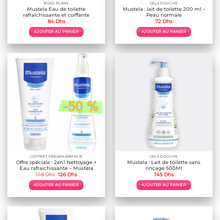
BONS PLANS
GELS DOUCHE
Mustela Eau de toilette
Mustela : lait de toilette 200 ml –
rafraîchissante et coiffante
Peau normale
84
Dhs
72
Dhs
AJOUTER AU PANIER
AJOUTER AU PANIER
COFFRET PARAPHARMACIE
GELS DOUCHE
Offre spéciale : 2en1 Nettoyage +
Mustela : Lait de toilette sans
Eau rafraichissante – Mustela
rinçage 500Ml
Le
Le
148
Dhs
126
Dhs
145
Dhs
prix
prix
initial
actuel
AJOUTER AU PANIER
AJOUTER AU PANIER
était :
est :
148 Dhs.
126 Dhs.