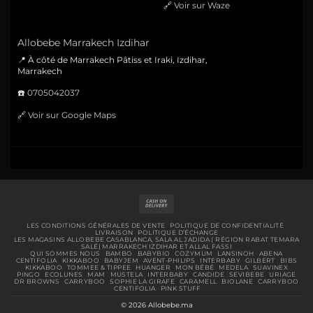
🔗
Voir sur Waze
Allobebe Marrakech Izdihar
📍 À côté de Marrakech Pâtiss et Iraki, Izdihar,
Marrakech
☎️
0705042037
🔗
Voir sur Google Maps
Cash
On
Delivery
LES CONDITIONS GÉNÉRALES DE VENTE
POLITIQUE DE CONFIDENTIALITÉ
LIVRAISON
POLITIQUE D’ÉCHANGE
LES MAGASINS ALLOBEBE CASABLANCA, SALA AL JADIDA ( RÉGION RABAT TEMARA
SALÉ) MARRAKECH IZDIHAR ET ALLAL FASSI
QUI SOMMES NOUS
BAMBO
BABYBIO
COZYMUM
LANSINOH
ABENA
CENTIFOLIA
KIKKABOO
BABYJEM
AVENT-PHILIPS
INTERBABY
GILBERT
BIBS
KIKKABOO
TOMMEE & TIPPEE
HUANGER
MON BÉBÉ
MEDELA
SUAVINEX
PINGO
ECOLUNES
MAM
MUSTELA
INTERBABY
CANDIDE
SEVIBEBE
URIAGE
DR BROWNS
CARRYBOO
SOPHIE LA GIRAFE
CARAMELL
BIOLANE
CARRYBOO
CENTIFOLIA
PINK STUFF
© 2026 Allobebe.ma