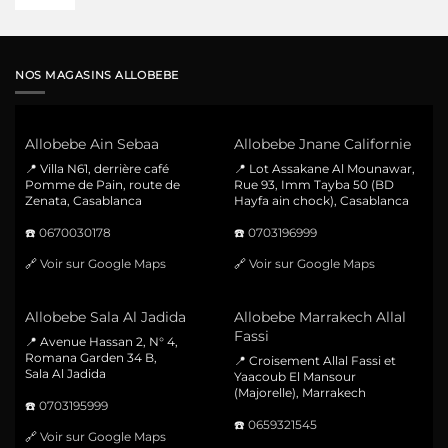
NOS MAGASINS ALLOBEBE
Allobebe Ain Sebaa
Allobebe Jnane Californie
📍 Villa N61, derrière café
📍 Lot Assakane Al Mounawar,
Pomme de Pain, route de
Rue 93, Imm Tayba 50 (BD
Zenata, Casablanca
Hayfa ain chock), Casablanca
☎️
0670030178
☎️
0703196999
🔗
Voir sur Google Maps
🔗
Voir sur Google Maps
Allobebe Sala Al Jadida
Allobebe Marrakech Allal
Fassi
📍 Avenue Hassan 2, N° 4,
Romana Garden 34 B,
📍 Croisement Allal Fassi et
Sala Al Jadida
Yaacoub El Mansour
(Majorelle), Marrakech
☎️
0703195999
☎️
0659321545
🔗
Voir sur Google Maps