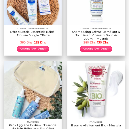
COFFRET PARAPHARMACIE
COFFRET PARAPHARMACIE
Offre Mustela Essentiels Bébé –
Shampooing Crème Démêlant &
Trousse Jungle Offerte
Nourrissant Cheveux Bouclés
200ml – Mustela
Le
Le
Le
Le
360
Dhs
262
Dhs
280
Dhs
130
Dhs
prix
prix
prix
prix
initial
actuel
initial
actuel
AJOUTER AU PANIER
AJOUTER AU PANIER
était :
est :
était :
est :
360 Dhs.
262 Dhs.
280 Dhs.
130 Dhs.
MARQUES
PARA BÉBÉ
Pack Hygiène Dodie – L’Essentiel
Baume Allaitement Bio – Mustela
du Soin Bébé avec Sac Offert