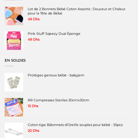
Lot de 2 Bonnets Bébé Coton Assortis : Douceur et Chaleur
pour la Tête de Bébé
49
Dhs
Pink Stuff Sqeezy Dual Éponge
49
Dhs
EN SOLDES
Protèges genoux bébé - babyjem
RR Compresses Steriles 30cmx30cm
15
Dhs
Coton-tige Bâtonnets d'Oreille souples pour bébé - 55pcs
20
Dhs