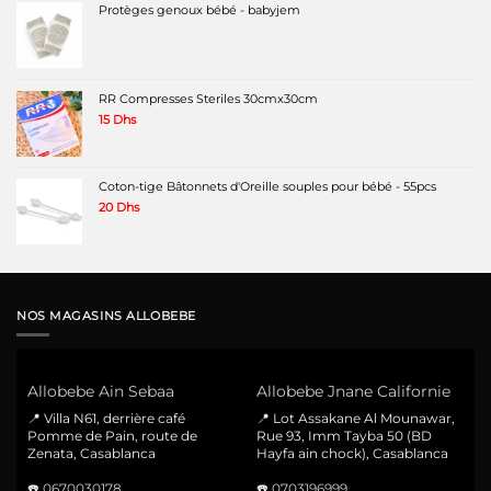
Protèges genoux bébé - babyjem
RR Compresses Steriles 30cmx30cm
15
Dhs
Coton-tige Bâtonnets d'Oreille souples pour bébé - 55pcs
20
Dhs
NOS MAGASINS ALLOBEBE
Allobebe Ain Sebaa
Allobebe Jnane Californie
📍 Villa N61, derrière café
📍 Lot Assakane Al Mounawar,
Pomme de Pain, route de
Rue 93, Imm Tayba 50 (BD
Zenata, Casablanca
Hayfa ain chock), Casablanca
☎️
0670030178
☎️
0703196999