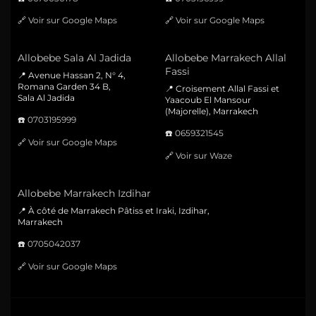
🔗
Voir sur Google Maps
🔗
Voir sur Google Maps
Allobebe Sala Al Jadida
Allobebe Marrakech Allal
Fassi
📍 Avenue Hassan 2, N° 4,
Romana Garden 34 B,
📍 Croisement Allal Fassi et
Sala Al Jadida
Yaacoub El Mansour
(Majorelle), Marrakech
☎️
0703195999
☎️
0659321545
🔗
Voir sur Google Maps
🔗
Voir sur Waze
Allobebe Marrakech Izdihar
📍 À côté de Marrakech Pâtiss et Iraki, Izdihar,
Marrakech
☎️
0705042037
🔗
Voir sur Google Maps