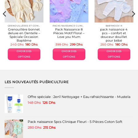
GRENOUILLÉRES ET COMBINAISONS COTON
PACKS NAISSANCE CLINIQUE
BABYMOOV ®
Grenouillère bonnet
Pack Naissance 8
pack naissance 4
deluxe en Dentelle –
Pièces Motif Floral –
pcs – confort et
Spéciale Occasion
Love you Mum
douceur douillet
Baptême
pour bébé
Le
Le
Le
Le
Le
Le
240
Dhs
180
Dhs
399
Dhs
299
Dhs
250
Dhs
180
Dhs
prix
prix
prix
prix
prix
prix
initial
actuel
initial
actuel
initial
actuel
CHOIX DES
CHOIX DES
CHOIX DES
était :
est :
était :
est :
était :
est :
240 Dhs.
180 Dhs.
399 Dhs.
299 Dhs.
250 Dhs.
180 Dh
OPTIONS
OPTIONS
OPTIONS
Ce
Ce
Ce
produit
produit
produit
a
a
a
plusieurs
plusieurs
plusieurs
variations.
variations.
variations.
LES NOUVEAUTÉS PUÉRICULTURE
Les
Les
Les
options
options
options
peuvent
peuvent
peuvent
Offre spéciale : 2en1 Nettoyage + Eau rafraichissante - Mustela
être
être
être
Le
Le
148
Dhs
126
Dhs
choisies
choisies
choisies
prix
prix
sur
sur
sur
initial
actuel
la
la
la
était :
est :
page
page
page
148 Dhs.
126 Dhs.
Pack naissance 5pcs Clinique Fleuri - 5 Pièces Coton Soft
du
du
du
produit
produit
produit
Le
Le
280
Dhs
215
Dhs
prix
prix
initial
actuel