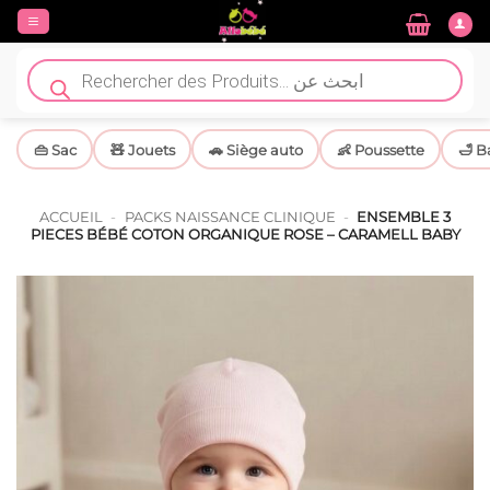
Passer
au
contenu
Recherche
de
produits
👜 Sac
🧸 Jouets
🚗 Siège auto
👶 Poussette
🛁 B
ACCUEIL
-
PACKS NAISSANCE CLINIQUE
-
ENSEMBLE 3
PIECES BÉBÉ COTON ORGANIQUE ROSE – CARAMELL BABY