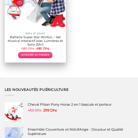
ÉVEIL ET JOUET
Batterie Super Star Winfun – Set
Musical Interactif avec Lumières et
Sons (3A+)
Le
Le
680
Dhs
480
Dhs
prix
prix
initial
actuel
AJOUTER AU PANIER
était :
est :
680 Dhs.
480 Dhs.
LES NOUVEAUTÉS PUÉRICULTURE
Cheval Pilsan Pony Horse 2 en 1 bascule et porteur
Le
Le
450
Dhs
299
Dhs
prix
prix
initial
actuel
était :
est :
450 Dhs.
299 Dhs.
Ensemble Couverture et Nid d'Ange - Douceur et Qualité
Supérieure