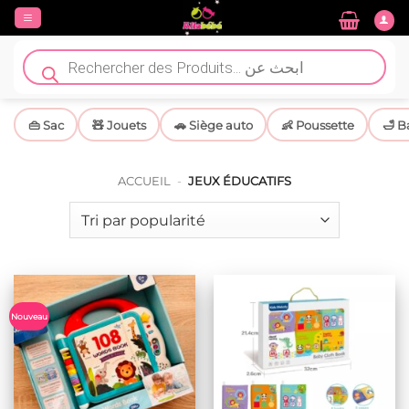
Passer
au
contenu
Recherche
de
produits
👜 Sac
🧸 Jouets
🚗 Siège auto
👶 Poussette
🛁 B
ACCUEIL
-
JEUX ÉDUCATIFS
Nouveau