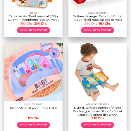
DOLU
ÉVEIL ET JOUET
Tapis bébé d’Éveil musical (100 x
Guitare Huanger Dynamic Guitar
60 cm) – Symphonie des Animaux
Bleu : l’éveil musical dès 18 mois
Le
Le
Le
Le
380
Dhs
200
Dhs
240
Dhs
180
Dhs
prix
prix
prix
prix
initial
actuel
initial
actuel
AJOUTER AU PANIER
AJOUTER AU PANIER
était :
est :
était :
est :
380 Dhs.
200 Dhs.
240 Dhs.
180 Dhs.
ÉVEIL ET JOUET
ATELIERS CRÉATIFS
Livre d’Activités Interactif Arabe
Piano Musical pour Lit de Bébé
Winfun كتاب الأنشطة الناطق – Jouet
Éducatif Parlant dès 2 Ans
150
Dhs
230
Dhs
AJOUTER AU PANIER
AJOUTER AU PANIER