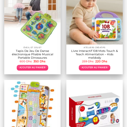
Les
options
peuvent
être
choisies
sur
la
page
du
produit
ÉVEIL ET JOUET
ATELIERS CRÉATIFS
Tapis De Jeu De Danse
Livre Interactif 108 Mots Touch &
électronique Pliable Musical
Teach Alimentation – Kids
Portable Dinosaures
meldody
Le
Le
Le
Le
600
Dhs
350
Dhs
259
Dhs
220
Dhs
prix
prix
prix
prix
initial
actuel
initial
actuel
AJOUTER AU PANIER
AJOUTER AU PANIER
était :
est :
était :
est :
600 Dhs.
350 Dhs.
259 Dhs.
220 Dhs.