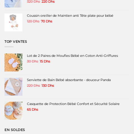
Le
Le
320
Dhs
220
Dhs
prix
prix
initial
actuel
était :
est :
Coussin oreiller de Maintien anti Tête plate pour bébé
320 Dhs.
220 Dhs.
Le
Le
120
Dhs
70
Dhs
prix
prix
initial
actuel
était :
est :
120 Dhs.
70 Dhs.
TOP VENTES
Lot de 2 Paires de Moufles Bébé en Coton Anti-Griffures
Le
Le
30
Dhs
15
Dhs
prix
prix
initial
actuel
était :
est :
30 Dhs.
15 Dhs.
Serviette de Bain Bébé absorbante - douceur Panda
Le
Le
220
Dhs
130
Dhs
prix
prix
initial
actuel
était :
est :
220 Dhs.
130 Dhs.
Casquette de Protection Bébé Confort et Sécurité Solaire
65
Dhs
EN SOLDES