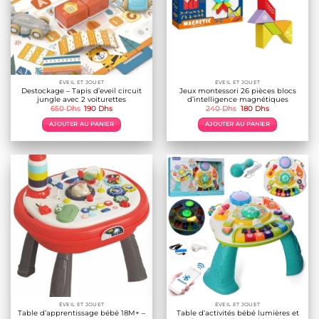
ÉVEIL ET JOUET
ÉVEIL ET JOUET
Destockage – Tapis d’eveil circuit
Jeux montessori 26 pièces blocs
jungle avec 2 voiturettes
d’intelligence magnétiques
Le
Le
Le
Le
650
Dhs
190
Dhs
240
Dhs
180
Dhs
prix
prix
prix
prix
initial
actuel
initial
actuel
AJOUTER AU PANIER
AJOUTER AU PANIER
était :
est :
était :
est :
650 Dhs.
190 Dhs.
240 Dhs.
180 Dhs.
ÉVEIL ET JOUET
ÉVEIL ET JOUET
Table d’apprentissage bébé 18M+ –
Table d’activités bébé lumières et