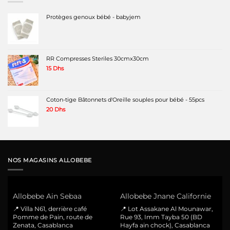
Protèges genoux bébé - babyjem
RR Compresses Steriles 30cmx30cm
15
Dhs
Coton-tige Bâtonnets d'Oreille souples pour bébé - 55pcs
20
Dhs
NOS MAGASINS ALLOBEBE
Allobebe Ain Sebaa
Allobebe Jnane Californie
📍 Villa N61, derrière café
📍 Lot Assakane Al Mounawar,
Pomme de Pain, route de
Rue 93, Imm Tayba 50 (BD
Zenata, Casablanca
Hayfa ain chock), Casablanca