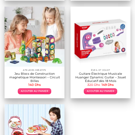
ATELIERS CRÉATIFS
ÉVEIL ET JOUET
Jeu Blocs de Construction
Guitare Électrique Musicale
magnetique Montessori – Circuit
Huanger Dynamic Guitar – Jouet
Billes
Éducatif dès 18 Mois
Le
Le
140
Dhs
320
Dhs
149
Dhs
prix
prix
initial
actuel
AJOUTER AU PANIER
AJOUTER AU PANIER
était :
est :
320 Dhs.
149 Dhs.