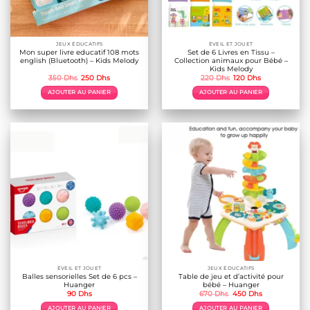
JEUX ÉDUCATIFS
ÉVEIL ET JOUET
Mon super livre educatif 108 mots
Set de 6 Livres en Tissu –
english (Bluetooth) – Kids Melody
Collection animaux pour Bébé –
Kids Melody
Le
Le
Le
Le
350
Dhs
250
Dhs
220
Dhs
120
Dhs
prix
prix
prix
prix
initial
actuel
initial
actuel
AJOUTER AU PANIER
AJOUTER AU PANIER
était :
est :
était :
est :
350 Dhs.
250 Dhs.
220 Dhs.
120 Dhs.
ÉVEIL ET JOUET
JEUX ÉDUCATIFS
Balles sensorielles Set de 6 pcs –
Table de jeu et d’activité pour
Huanger
bébé – Huanger
Le
Le
90
Dhs
670
Dhs
450
Dhs
prix
prix
initial
actuel
AJOUTER AU PANIER
AJOUTER AU PANIER