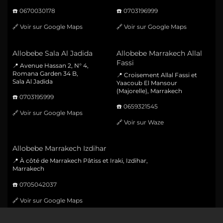
☎️
0670030178
☎️
0703196999
🔗
Voir sur Google Maps
🔗
Voir sur Google Maps
Allobebe Sala Al Jadida
Allobebe Marrakech Allal
Fassi
📍 Avenue Hassan 2, N° 4,
Romana Garden 34 B,
📍 Croisement Allal Fassi et
Sala Al Jadida
Yaacoub El Mansour
(Majorelle), Marrakech
☎️
0703195999
☎️
0659321545
🔗
Voir sur Google Maps
🔗
Voir sur Waze
Allobebe Marrakech Izdihar
📍 À côté de Marrakech Pâtiss et Iraki, Izdihar,
Marrakech
☎️
0705042037
🔗
Voir sur Google Maps