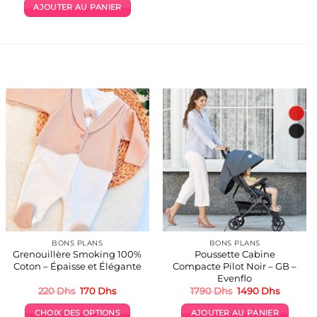
initial
actuel
AJOUTER AU PANIER
était :
est :
190 Dhs.
169 Dhs.
BONS PLANS
BONS PLANS
Grenouillère Smoking 100%
Poussette Cabine
Coton – Épaisse et Élégante
Compacte Pilot Noir – GB –
Evenflo
Le
Le
Le
Le
220
Dhs
170
Dhs
1790
Dhs
1490
Dhs
prix
prix
prix
prix
initial
actuel
initial
actuel
CHOIX DES OPTIONS
AJOUTER AU PANIER