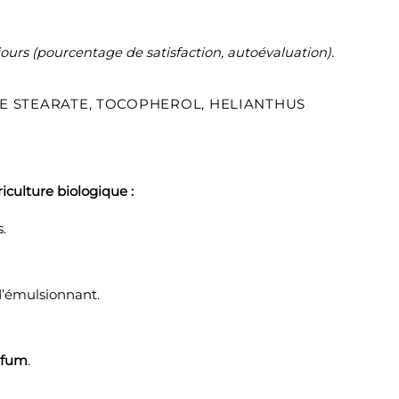
urs (pourcentage de satisfaction, autoévaluation).
OSE STEARATE, TOCOPHEROL, HELIANTHUS
iculture biologique :
.
 d’émulsionnant.
rfum
.