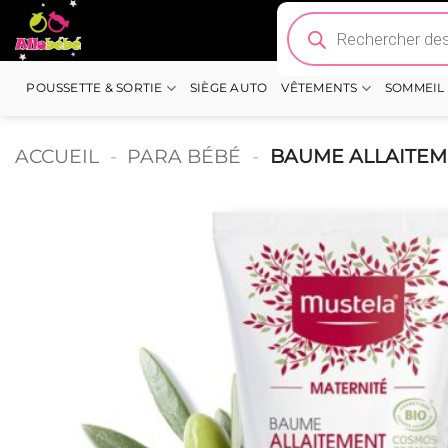
Passer
Recherche
de
au
produits
contenu
POUSSETTE & SORTIE
SIÈGE AUTO
VÊTEMENTS
SOMMEIL
ACCUEIL
-
PARA BÉBÉ
-
BAUME ALLAITEM