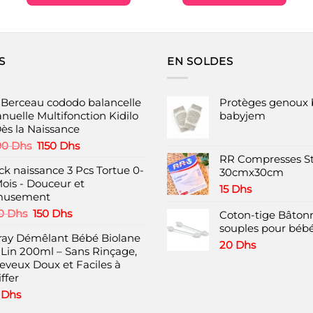
était :
est :
.
450 Dhs.
299 Dhs.
Ce
Ce
produit
produit
a
a
plusieurs
plusieurs
S
EN SOLDES
variations.
variations.
Les
Les
options
options
t Berceau cododo balancelle
Protèges genoux 
peuvent
peuvent
nuelle Multifonction Kidilo
babyjem
Dès la Naissance
être
être
choisies
choisies
Le
Le
90
Dhs
1150
Dhs
prix
prix
RR Compresses St
sur
sur
ck naissance 3 Pcs Tortue 0-
initial
actuel
30cmx30cm
la
la
Mois - Douceur et
était :
est :
page
page
15
Dhs
usement
1490 Dhs.
1150 Dhs.
du
du
Le
Le
0
Dhs
150
Dhs
Coton-tige Bâtonn
produit
produit
prix
prix
souples pour bébé
ray Démêlant Bébé Biolane
initial
actuel
20
Dhs
 Lin 200ml – Sans Rinçage,
était :
est :
eveux Doux et Faciles à
220 Dhs.
150 Dhs.
ffer
8
Dhs