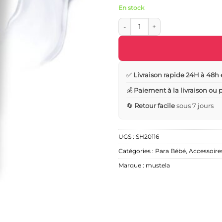
En stock
quantité de Baume Allaitement 
✅
Livraison rapide 24H à 48h 
💰
Paiement à la livraison ou
🔄
Retour facile
sous 7 jours
UGS :
SH20116
Catégories :
Para Bébé
,
Accessoires
Marque :
mustela