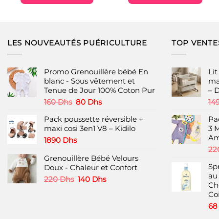
était :
est :
était :
est :
89 Dhs.
69 Dhs.
490 Dhs.
320 Dhs
Ce
produit
a
plusieurs
LES NOUVEAUTÉS PUÉRICULTURE
TOP VENTE
variations.
Les
options
Promo Grenouillère bébé En
Li
peuvent
blanc - Sous vêtement et
ma
Tenue de Jour 100% Coton Pur
– 
être
choisies
Le
Le
160
Dhs
80
Dhs
14
prix
prix
sur
Pack poussette réversible +
Pa
initial
actuel
la
maxi cosi 3en1 V8 – Kidilo
3 
était :
est :
page
Am
160 Dhs.
80 Dhs.
1890
Dhs
du
22
produit
Grenouillère Bébé Velours
Sp
Doux - Chaleur et Confort
au
Le
Le
220
Dhs
140
Dhs
Ch
prix
prix
Coi
initial
actuel
6
était :
est :
220 Dhs.
140 Dhs.