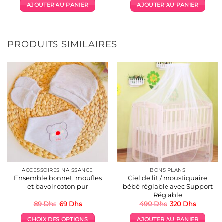
AJOUTER AU PANIER
AJOUTER AU PANIER
PRODUITS SIMILAIRES
ACCESSOIRES NAISSANCE
BONS PLANS
Ensemble bonnet, moufles
Ciel de lit / moustiquaire
et bavoir coton pur
bébé réglable avec Support
Réglable
Le
Le
Le
Le
89
Dhs
69
Dhs
490
Dhs
320
Dhs
prix
prix
prix
prix
initial
actuel
initial
actuel
CHOIX DES OPTIONS
AJOUTER AU PANIER