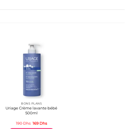
BONS PLANS
Uriage Crème lavante bébé
500ml
Le
Le
190
Dhs
169
Dhs
prix
prix