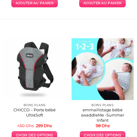
initial
actuel
AJOUTER AU PANIER
AJOUTER AU PANIER
était :
est :
360 Dhs.
262 Dhs.
BONS PLANS
BONS PLANS
CHICCO – Porte bébé
emmaillotage bébé
UltraSoft
swaddleMe -Summer
Infant
Le
Le
450
Dhs
299
Dhs
98
Dhs
prix
prix
initial
actuel
CHOIX DES OPTIONS
CHOIX DES OPTIONS