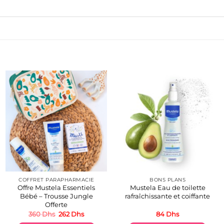
COFFRET PARAPHARMACIE
BONS PLANS
Offre Mustela Essentiels
Mustela Eau de toilette
Bébé – Trousse Jungle
rafraîchissante et coiffante
Offerte
Le
Le
360
Dhs
262
Dhs
84
Dhs
prix
prix