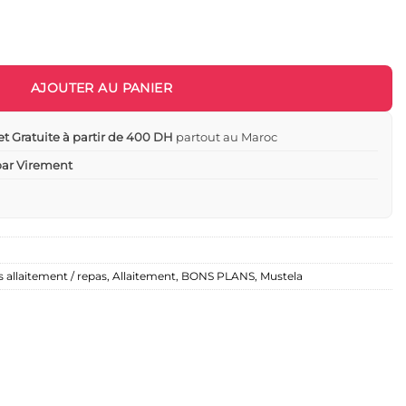
Bio - Mustela
AJOUTER AU PANIER
et Gratuite à partir de 400 DH
partout au Maroc
 par Virement
 allaitement / repas
,
Allaitement
,
BONS PLANS
,
Mustela