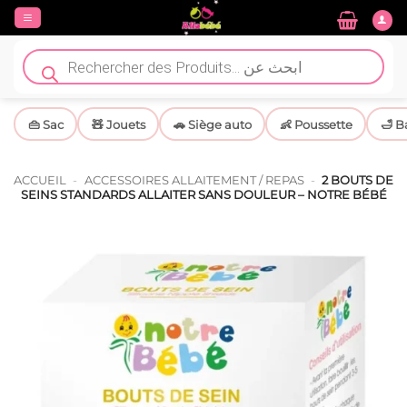
Passer
au
contenu
Recherche
de
produits
👜 Sac
🧸 Jouets
🚗 Siège auto
👶 Poussette
🛁 B
ACCUEIL
-
ACCESSOIRES ALLAITEMENT / REPAS
-
2 BOUTS DE
SEINS STANDARDS ALLAITER SANS DOULEUR – NOTRE BÉBÉ