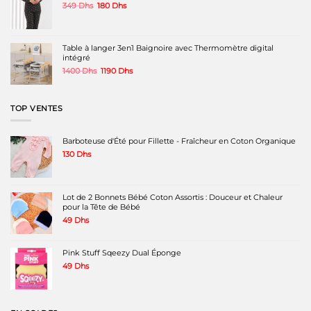
produit
produit
Le
Le
349
Dhs
180
Dhs
prix
prix
initial
actuel
était :
est :
349 Dhs.
180 Dhs.
Table à langer 3en1 Baignoire avec Thermomètre digital
intégré
Le
Le
1400
Dhs
1190
Dhs
prix
prix
initial
actuel
était :
est :
TOP VENTES
1400 Dhs.
1190 Dhs.
Barboteuse d'Été pour Fillette - Fraîcheur en Coton Organique
130
Dhs
Lot de 2 Bonnets Bébé Coton Assortis : Douceur et Chaleur
pour la Tête de Bébé
49
Dhs
Pink Stuff Sqeezy Dual Éponge
49
Dhs