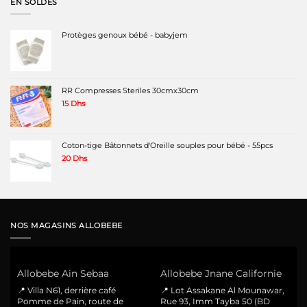
EN SOLDES
Protèges genoux bébé - babyjem
RR Compresses Steriles 30cmx30cm
15
Dhs
Coton-tige Bâtonnets d'Oreille souples pour bébé - 55pcs
20
Dhs
NOS MAGASINS ALLOBEBE
Allobebe Ain Sebaa
Allobebe Jnane Californie
📍 Villa N61, derrière café
📍 Lot Assakane Al Mounawar,
Pomme de Pain, route de
Rue 93, Imm Tayba 50 (BD