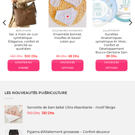
BONS PLANS
ACCESSOIRES NAISSANCE
ALLAITEMENT
Sac à main en cuir
Ensemble bonnet,
Sucettes
synthétique :
moufles et bavoir
Anatomiques
Élégance, confort et
coton pur
symetrique 6+ Mois :
praticité au
Confort et
quotidien
Développement
Bucco-Dentaire Sain
Le
Le
Le
Le
450
Dhs
300
Dhs
89
Dhs
69
Dhs
99
Dhs
prix
prix
prix
prix
el
initial
actuel
initial
actuel
AJOUTER AU
CHOIX DES
CHOIX DES
était :
est :
était :
est :
Dhs.
450 Dhs.
300 Dhs.
89 Dhs.
69 Dhs.
PANIER
OPTIONS
OPTIONS
Ce
Ce
produit
produit
a
a
plusieurs
plusieurs
variations.
variations.
LES NOUVEAUTÉS PUÉRICULTURE
Les
Les
options
options
peuvent
peuvent
Serviette de bain bébé Ultra Absorbante - motif Beige
être
être
Le
Le
190
Dhs
130
Dhs
choisies
choisies
prix
prix
sur
sur
initial
actuel
la
la
était :
est :
page
page
190 Dhs.
130 Dhs.
Pyjama d’Allaitement grossesse – Confort douceur
du
du