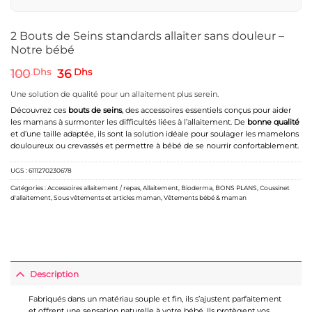
2 Bouts de Seins standards allaiter sans douleur –
Notre bébé
Le
Le
100
Dhs
36
Dhs
prix
prix
initial
actuel
Une solution de qualité pour un allaitement plus serein.
était :
est :
Découvrez ces
bouts de seins
, des accessoires essentiels conçus pour aider
100 Dhs.
36 Dhs.
les mamans à surmonter les difficultés liées à l’allaitement. De
bonne qualité
et d’une taille adaptée, ils sont la solution idéale pour soulager les mamelons
douloureux ou crevassés et permettre à bébé de se nourrir confortablement.
UGS :
6111270230678
Catégories :
Accessoires allaitement / repas
,
Allaitement
,
Bioderma
,
BONS PLANS
,
Coussinet
d'allaitement
,
Sous vêtements et articles maman
,
Vêtements bébé & maman
Description
Fabriqués dans un matériau souple et fin, ils s’ajustent parfaitement
et offrent une sensation naturelle à votre bébé. Ils protègent vos