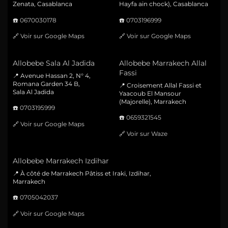
Zenata, Casablanca
Hayfa ain chock), Casablanca
☎️
0670030178
☎️
0703196999
🔗
Voir sur Google Maps
🔗
Voir sur Google Maps
Allobebe Sala Al Jadida
Allobebe Marrakech Allal
Fassi
📍 Avenue Hassan 2, N° 4,
Romana Garden 34 B,
📍 Croisement Allal Fassi et
Sala Al Jadida
Yaacoub El Mansour
(Majorelle), Marrakech
☎️
0703195999
☎️
0659321545
🔗
Voir sur Google Maps
🔗
Voir sur Waze
Allobebe Marrakech Izdihar
📍 À côté de Marrakech Pâtiss et Iraki, Izdihar,
Marrakech
☎️
0705042037
🔗
Voir sur Google Maps