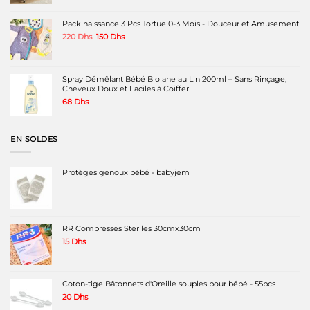
initial
actuel
était :
est :
Pack naissance 3 Pcs Tortue 0-3 Mois - Douceur et Amusement
1490 Dhs.
1150 Dhs.
Le
Le
220
Dhs
150
Dhs
prix
prix
initial
actuel
était :
est :
220 Dhs.
150 Dhs.
Spray Démêlant Bébé Biolane au Lin 200ml – Sans Rinçage,
Cheveux Doux et Faciles à Coiffer
68
Dhs
EN SOLDES
Protèges genoux bébé - babyjem
RR Compresses Steriles 30cmx30cm
15
Dhs
Coton-tige Bâtonnets d'Oreille souples pour bébé - 55pcs
20
Dhs