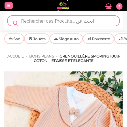
Passer
au
contenu
Recherche
de
produits
👜 Sac
🧸 Jouets
🚗 Siège auto
👶 Poussette
🛁 B
ACCUEIL
-
BONS PLANS
-
GRENOUILLÈRE SMOKING 100%
COTON – ÉPAISSE ET ÉLÉGANTE