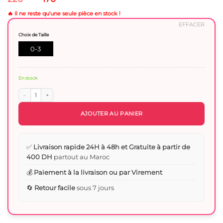
prix
prix
initial
actuel
🔥 Il ne reste qu'une seule pièce en stock !
était :
est :
EFFACER
220 Dhs.
170 Dhs.
Choix de Taille
0-3
Mois
En stock
quantité de Grenouillère Smoking 100% Coton - Épaisse et Élégante
AJOUTER AU PANIER
✅
Livraison rapide 24H à 48h et Gratuite à partir de
400 DH
partout au Maroc
💰
Paiement à la livraison ou par Virement
🔄
Retour facile
sous 7 jours