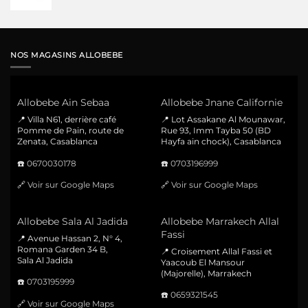
NOS MAGASINS ALLOBEBE
Allobebe Ain Sebaa
Allobebe Jnane Californie
📍 Villa N61, derrière café
📍 Lot Assakane Al Mounawar,
Pomme de Pain, route de
Rue 93, Imm Tayba 50 (BD
Zenata, Casablanca
Hayfa ain chock), Casablanca
☎️
0670030178
☎️
0703196999
🔗
Voir sur Google Maps
🔗
Voir sur Google Maps
Allobebe Sala Al Jadida
Allobebe Marrakech Allal
Fassi
📍 Avenue Hassan 2, N° 4,
Romana Garden 34 B,
📍 Croisement Allal Fassi et
Sala Al Jadida
Yaacoub El Mansour
(Majorelle), Marrakech
☎️
0703195999
☎️
0659321545
🔗
Voir sur Google Maps