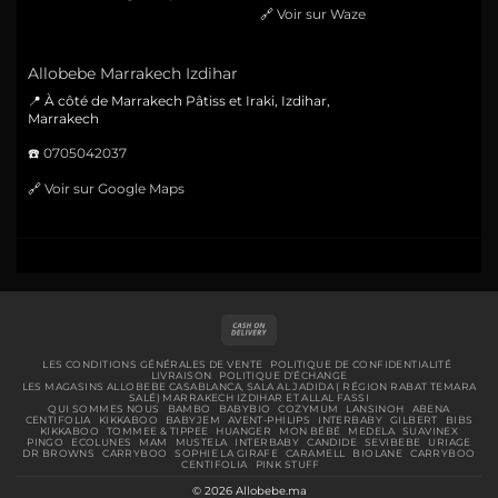
🔗
Voir sur Waze
Allobebe Marrakech Izdihar
📍 À côté de Marrakech Pâtiss et Iraki, Izdihar,
Marrakech
☎️
0705042037
🔗
Voir sur Google Maps
Cash
On
Delivery
LES CONDITIONS GÉNÉRALES DE VENTE
POLITIQUE DE CONFIDENTIALITÉ
LIVRAISON
POLITIQUE D’ÉCHANGE
LES MAGASINS ALLOBEBE CASABLANCA, SALA AL JADIDA ( RÉGION RABAT TEMARA
SALÉ) MARRAKECH IZDIHAR ET ALLAL FASSI
QUI SOMMES NOUS
BAMBO
BABYBIO
COZYMUM
LANSINOH
ABENA
CENTIFOLIA
KIKKABOO
BABYJEM
AVENT-PHILIPS
INTERBABY
GILBERT
BIBS
KIKKABOO
TOMMEE & TIPPEE
HUANGER
MON BÉBÉ
MEDELA
SUAVINEX
PINGO
ECOLUNES
MAM
MUSTELA
INTERBABY
CANDIDE
SEVIBEBE
URIAGE
DR BROWNS
CARRYBOO
SOPHIE LA GIRAFE
CARAMELL
BIOLANE
CARRYBOO
CENTIFOLIA
PINK STUFF
© 2026 Allobebe.ma