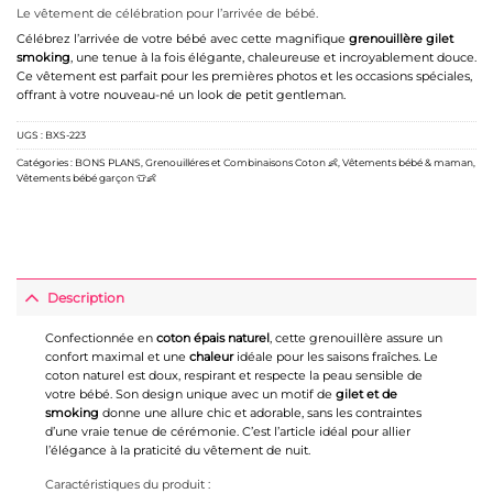
Le vêtement de célébration pour l’arrivée de bébé.
Célébrez l’arrivée de votre bébé avec cette magnifique
grenouillère gilet
smoking
, une tenue à la fois élégante, chaleureuse et incroyablement douce.
Ce vêtement est parfait pour les premières photos et les occasions spéciales,
offrant à votre nouveau-né un look de petit gentleman.
UGS :
BXS-223
Catégories :
BONS PLANS
,
Grenouilléres et Combinaisons Coton 👶
,
Vêtements bébé & maman
,
Vêtements bébé garçon 👕👶
Description
Confectionnée en
coton épais naturel
, cette grenouillère assure un
confort maximal et une
chaleur
idéale pour les saisons fraîches. Le
coton naturel est doux, respirant et respecte la peau sensible de
votre bébé. Son design unique avec un motif de
gilet et de
smoking
donne une allure chic et adorable, sans les contraintes
d’une vraie tenue de cérémonie. C’est l’article idéal pour allier
l’élégance à la praticité du vêtement de nuit.
Caractéristiques du produit :