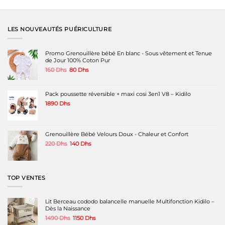
produit
a
plusieurs
variations.
LES NOUVEAUTÉS PUÉRICULTURE
Les
options
peuvent
Promo Grenouillère bébé En blanc - Sous vêtement et Tenue
être
de Jour 100% Coton Pur
choisies
Le
Le
160
Dhs
80
Dhs
sur
prix
prix
la
initial
actuel
page
était :
est :
Pack poussette réversible + maxi cosi 3en1 V8 – Kidilo
du
160 Dhs.
80 Dhs.
produit
1890
Dhs
Grenouillère Bébé Velours Doux - Chaleur et Confort
Le
Le
220
Dhs
140
Dhs
prix
prix
initial
actuel
était :
est :
220 Dhs.
140 Dhs.
TOP VENTES
Lit Berceau cododo balancelle manuelle Multifonction Kidilo –
Dès la Naissance
Le
Le
1490
Dhs
1150
Dhs
prix
prix