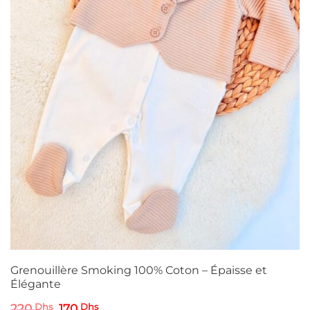
Grenouillère Smoking 100% Coton – Épaisse et
Élégante
Le
Le
220
Dhs
170
Dhs