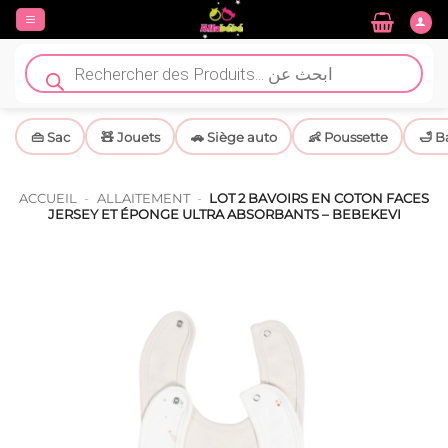
Passer
au
contenu
Recherche
de
produits
👜 Sac
🧸 Jouets
🚗 Siège auto
👶 Poussette
🛁 B
ACCUEIL
-
ALLAITEMENT
-
LOT 2 BAVOIRS EN COTON FACES
JERSEY ET ÉPONGE ULTRA ABSORBANTS – BEBEKEVI