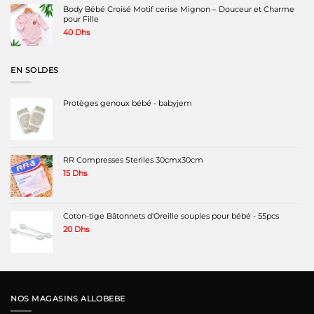
Body Bébé Croisé Motif cerise Mignon – Douceur et Charme
pour Fille
40
Dhs
EN SOLDES
Protèges genoux bébé - babyjem
RR Compresses Steriles 30cmx30cm
15
Dhs
Coton-tige Bâtonnets d'Oreille souples pour bébé - 55pcs
20
Dhs
NOS MAGASINS ALLOBEBE