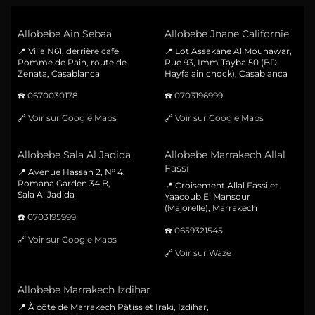
Allobebe Ain Sebaa
Allobebe Jnane Californie
📍 Villa N61, derrière café
📍 Lot Assakane Al Mounawar,
Pomme de Pain, route de
Rue 93, Imm Tayba 50 (BD
Zenata, Casablanca
Hayfa ain chock), Casablanca
☎️
0670030178
☎️
0703196999
🔗
Voir sur Google Maps
🔗
Voir sur Google Maps
Allobebe Sala Al Jadida
Allobebe Marrakech Allal
Fassi
📍 Avenue Hassan 2, N° 4,
Romana Garden 34 B,
📍 Croisement Allal Fassi et
Sala Al Jadida
Yaacoub El Mansour
(Majorelle), Marrakech
☎️
0703195999
☎️
0659321545
🔗
Voir sur Google Maps
🔗
Voir sur Waze
Allobebe Marrakech Izdihar
📍 À côté de Marrakech Pâtiss et Iraki, Izdihar,