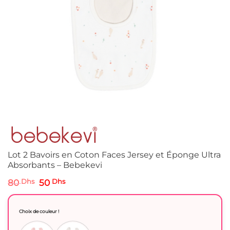
Lot 2 Bavoirs en Coton Faces Jersey et Éponge Ultra
Absorbants – Bebekevi
Le
Le
80
Dhs
50
Dhs
prix
prix
initial
actuel
était :
est :
Choix de couleur !
80 Dhs.
50 Dhs.