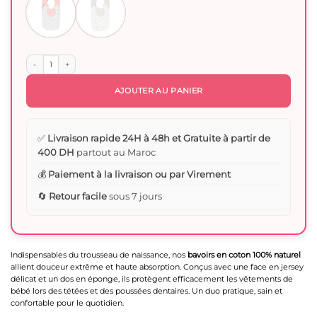
quantité de Lot 2 Bavoirs en Coton Faces Jersey et Éponge Ultra Absorbants - B
AJOUTER AU PANIER
✅
Livraison rapide 24H à 48h et Gratuite à partir de
400 DH
partout au Maroc
💰
Paiement à la livraison ou par Virement
🔄
Retour facile
sous 7 jours
Indispensables du trousseau de naissance, nos
bavoirs en coton 100% naturel
allient douceur extrême et haute absorption. Conçus avec une face en jersey
délicat et un dos en éponge, ils protègent efficacement les vêtements de
bébé lors des tétées et des poussées dentaires. Un duo pratique, sain et
confortable pour le quotidien.