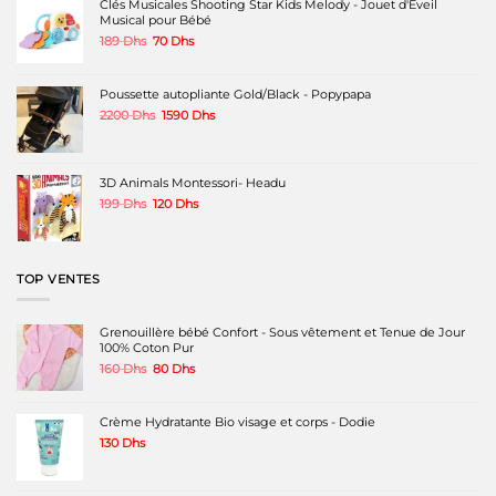
Clés Musicales Shooting Star Kids Melody - Jouet d'Éveil
Musical pour Bébé
Le
Le
189
Dhs
70
Dhs
prix
prix
initial
actuel
était :
est :
Poussette autopliante Gold/Black - Popypapa
189 Dhs.
70 Dhs.
Le
Le
2200
Dhs
1590
Dhs
prix
prix
initial
actuel
était :
est :
2200 Dhs.
1590 Dhs.
3D Animals Montessori- Headu
Le
Le
199
Dhs
120
Dhs
prix
prix
initial
actuel
était :
est :
199 Dhs.
120 Dhs.
TOP VENTES
Grenouillère bébé Confort - Sous vêtement et Tenue de Jour
100% Coton Pur
Le
Le
160
Dhs
80
Dhs
prix
prix
initial
actuel
était :
est :
Crème Hydratante Bio visage et corps - Dodie
160 Dhs.
80 Dhs.
130
Dhs