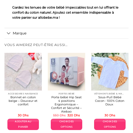
Gardez les tenues de votre bébé impeccables tout en lui offrant le
confort du coton naturel. Ajoutez cet ensemble indispensable à
votre panier sur allobebe.ma !
Marque
VOUS AIMEREZ PEUT-ÊTRE AUSSI…
ACCESSOIRES NAISSANCE
PORTES BÉBÉ
VÊTEMENTS BÉBÉ & MAMAN
Bonnet en coton
Porte bébé Hip Seat
Sous-Pull Bébé
beige – Douceur et
4 positions
Cocon : 100% Coton
confort
Ergonomique –
Doux
Confort et Sécurité –
Aiebao
Le
Le
30
Dhs
550
Dhs
320
Dhs
30
Dhs
prix
prix
initial
actuel
AJOUTER AU
CHOIX DES
CHOIX DES
était :
est :
550 Dhs.
320 Dhs.
PANIER
OPTIONS
OPTIONS
Ce
Ce