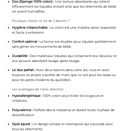
Dos (Éponge 100% coton) :
Une texture absorbante qui retient
efficacement les liquides, évitant ainsi que les vêtements de bébé
ne soient humidifiés.
Pourquoi choisir ce lot de 2 bavoirs ?
Hygiène irréprochable :
Le coton est une matière saine, respirante
et facile à entretenir.
Confort optimal :
La forme est étudiée pour s’ajuster parfaitement
sans gêner les mouvements de bébé.
Durabilité :
Des matériaux robustes qui conservent leur douceur et
leur pouvoir absorbant lavage après lavage.
Le duo parfait :
Avec deux bavoirs dans votre set, vous en avez
toujours un propre à portée de main, que ce soit pour les repas ou
pour les petits incidents du quotidien.
Les avantages de notre sélection :
Hypoallergénique :
100% coton pour éviter les rougeurs et
irritations.
Polyvalence :
Parfaits dès la naissance et durant toute la phase de
diversification.
Style épuré :
Un design simple et intemporel qui s’accorde avec
tous les vêtements.