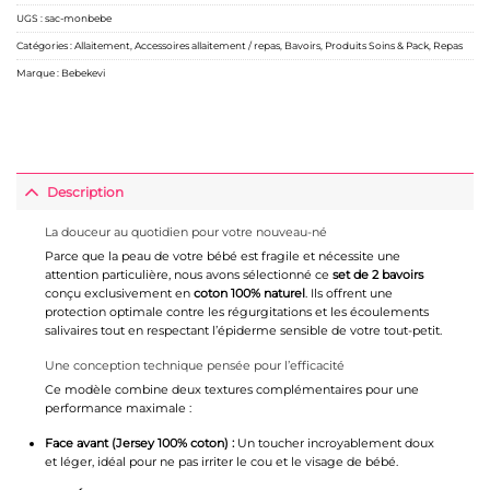
UGS :
sac-monbebe
Catégories :
Allaitement
,
Accessoires allaitement / repas
,
Bavoirs
,
Produits Soins & Pack
,
Repas
Marque :
Bebekevi
Description
La douceur au quotidien pour votre nouveau-né
Parce que la peau de votre bébé est fragile et nécessite une
attention particulière, nous avons sélectionné ce
set de 2 bavoirs
conçu exclusivement en
coton 100% naturel
. Ils offrent une
protection optimale contre les régurgitations et les écoulements
salivaires tout en respectant l’épiderme sensible de votre tout-petit.
Une conception technique pensée pour l’efficacité
Ce modèle combine deux textures complémentaires pour une
performance maximale :
Face avant (Jersey 100% coton) :
Un toucher incroyablement doux
et léger, idéal pour ne pas irriter le cou et le visage de bébé.