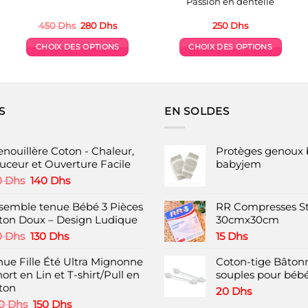
Passion en dentelle
Le
Le
450
Dhs
280
Dhs
250
Dhs
prix
prix
initial
actuel
CHOIX DES OPTIONS
CHOIX DES OPTIONS
était :
est :
.
450 Dhs.
280 Dhs.
Ce
Ce
produit
produit
a
a
plusieurs
plusieurs
S
EN SOLDES
variations.
variations.
Les
Les
options
options
enouillère Coton - Chaleur,
Protèges genoux 
peuvent
peuvent
uceur et Ouverture Facile
babyjem
être
être
Le
Le
0
Dhs
140
Dhs
choisies
choisies
prix
prix
initial
actuel
semble tenue Bébé 3 Pièces
RR Compresses St
sur
sur
était :
est :
ton Doux – Design Ludique
30cmx30cm
la
la
180 Dhs.
140 Dhs.
Le
Le
page
page
0
Dhs
130
Dhs
15
Dhs
prix
prix
du
du
nue Fille Été Ultra Mignonne
initial
actuel
Coton-tige Bâtonn
produit
produit
hort en Lin et T-shirt/Pull en
était :
est :
souples pour bébé
ton
180 Dhs.
130 Dhs.
20
Dhs
Le
Le
0
Dhs
150
Dhs