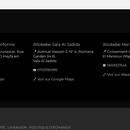
prix
prix
initial
actuel
était :
est :
200 Dhs.
150 Dhs.
lifornie
Allobebe Sala Al Jadida
Allobebe Marr
Mounawar, Rue
📍 Avenue Hassan 2, N° 4, Romana
📍 Croisement A
D Hayfa ain
Garden 34 B,
El Mansour (Maj
Sala Al Jadida
☎️
0659321545
☎️
0703195999
🔗
Voir sur Waz
aps
🔗
Voir sur Google Maps
ITÉ
LIVRAISON
POLITIQUE D’ÉCHANGE