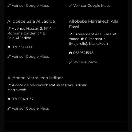
🔗
Voir sur Google Maps
🔗
Voir sur Google Maps
Allobebe Sala Al Jadida
Allobebe Marrakech Allal
Fassi
📍 Avenue Hassan 2, N° 4,
Romana Garden 34 B,
📍 Croisement Allal Fassi et
Sala Al Jadida
Yaacoub El Mansour
(Majorelle), Marrakech
☎️
0703195999
☎️
0659321545
🔗
Voir sur Google Maps
🔗
Voir sur Waze
Allobebe Marrakech Izdihar
📍 À côté de Marrakech Pâtiss et Iraki, Izdihar,
Marrakech
☎️
0705042037
🔗
Voir sur Google Maps