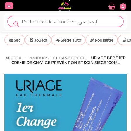
Passer
au
contenu
Recherche
de
produits
👜 Sac
🧸 Jouets
🚗 Siège auto
👶 Poussette
🛁 B
ACCUEIL
-
PRODUITS DE CHANGE BÉBÉ
-
URIAGE BÉBÉ 1ER
CRÈME DE CHANGE PRÉVENTION ET SOIN SIÉGE 100ML