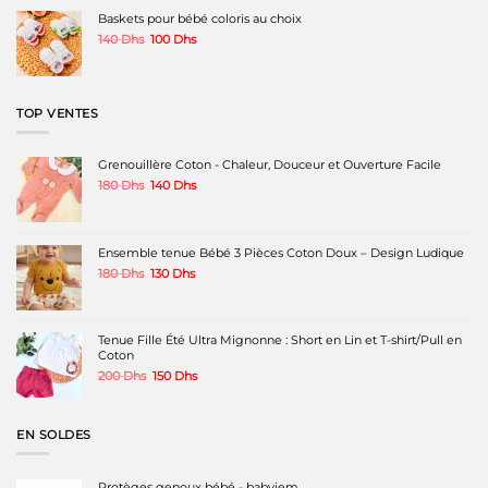
était :
est :
Baskets pour bébé coloris au choix
180 Dhs.
120 Dhs.
Le
Le
140
Dhs
100
Dhs
prix
prix
initial
actuel
était :
est :
140 Dhs.
100 Dhs.
TOP VENTES
Grenouillère Coton - Chaleur, Douceur et Ouverture Facile
Le
Le
180
Dhs
140
Dhs
prix
prix
initial
actuel
était :
est :
180 Dhs.
140 Dhs.
Ensemble tenue Bébé 3 Pièces Coton Doux – Design Ludique
Le
Le
180
Dhs
130
Dhs
prix
prix
initial
actuel
était :
est :
180 Dhs.
130 Dhs.
Tenue Fille Été Ultra Mignonne : Short en Lin et T-shirt/Pull en
Coton
Le
Le
200
Dhs
150
Dhs
prix
prix
initial
actuel
était :
est :
EN SOLDES
200 Dhs.
150 Dhs.
Protèges genoux bébé - babyjem