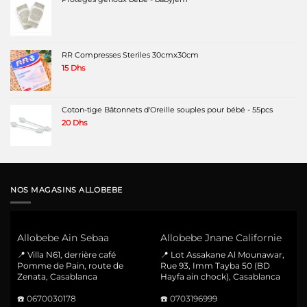
RR Compresses Steriles 30cmx30cm
15
Dhs
Coton-tige Bâtonnets d'Oreille souples pour bébé - 55pcs
20
Dhs
NOS MAGASINS ALLOBEBE
Allobebe Ain Sebaa
Allobebe Jnane Californie
📍 Villa N61, derrière café
📍 Lot Assakane Al Mounawar,
Pomme de Pain, route de
Rue 93, Imm Tayba 50 (BD
Zenata, Casablanca
Hayfa ain chock), Casablanca
☎️
0670030178
☎️
0703196999