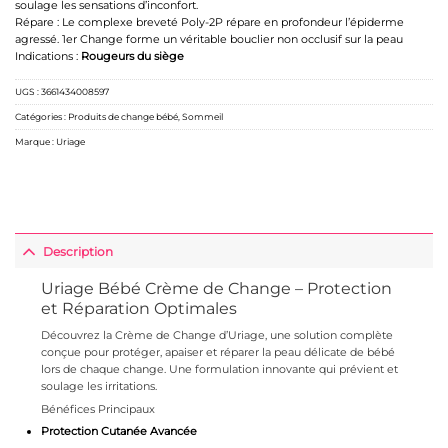
soulage les sensations d’inconfort.
Répare : Le complexe breveté Poly-2P répare en profondeur l’épiderme
agressé. 1er Change forme un véritable bouclier non occlusif sur la peau
Indications :
Rougeurs du siège
UGS :
3661434008597
Catégories :
Produits de change bébé
,
Sommeil
Marque :
Uriage
Description
Uriage Bébé Crème de Change – Protection
et Réparation Optimales
Découvrez la Crème de Change d’Uriage, une solution complète
conçue pour protéger, apaiser et réparer la peau délicate de bébé
lors de chaque change. Une formulation innovante qui prévient et
soulage les irritations.
Bénéfices Principaux
Protection Cutanée Avancée