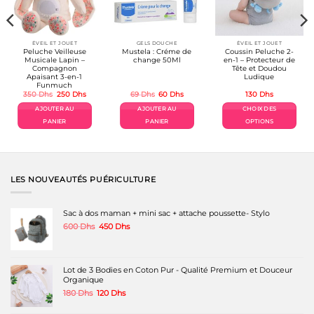
ÉVEIL ET JOUET
GELS DOUCHE
ÉVEIL ET JOUET
Peluche Veilleuse
Mustela : Créme de
Coussin Peluche 2-
Musicale Lapin –
change 50Ml
en-1 – Protecteur de
Compagnon
Tête et Doudou
Apaisant 3-en-1
Ludique
Funmuch
Le
Le
Le
Le
350
Dhs
250
Dhs
69
Dhs
60
Dhs
130
Dhs
prix
prix
prix
prix
el
initial
actuel
initial
actuel
AJOUTER AU
AJOUTER AU
CHOIX DES
était :
est :
était :
est :
Dhs.
350 Dhs.
250 Dhs.
69 Dhs.
60 Dhs.
PANIER
PANIER
OPTIONS
Ce
produit
a
plusieurs
variations.
LES NOUVEAUTÉS PUÉRICULTURE
Les
options
peuvent
Sac à dos maman + mini sac + attache poussette- Stylo
être
Le
Le
600
Dhs
450
Dhs
choisies
prix
prix
sur
initial
actuel
la
était :
est :
page
600 Dhs.
450 Dhs.
Lot de 3 Bodies en Coton Pur - Qualité Premium et Douceur
du
Organique
produit
Le
Le
180
Dhs
120
Dhs
prix
prix
initial
actuel