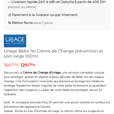
✅
Livraison rapide 24H à 48h et Gratuite à partir de 400 DH
partout au Maroc
💰
Paiement à la livraison ou par Virement
🔄
Retour facile
sous 7 jours
Uriage Bébé 1er Crème de Change prévention et
soin siége 100ml
Le
Le
150
Dhs
129
Dhs
prix
prix
initial
actuel
Découvrez la
Crème de Change d’Uriage
, une solution complète conçue
était :
est :
pour protéger, apaiser et réparer la peau délicate de bébé lors de chaque
150 Dhs.
129 Dhs.
change. Une formulation innovante qui prévient et soulage les irritations.
protège l’épiderme fessier fragilisé de votre bébé et prévient au quotidien
l’apparition des rougeurs. La peau de votre bébé est protégée, douce et
hydratée.
Isole : le complexe breveté Poly-2P permet une action isolante en surface en
prévention des agressions futures.
Apaise : Riche en Eau Thermale d’Uriage, la crème calme les rougeurs et