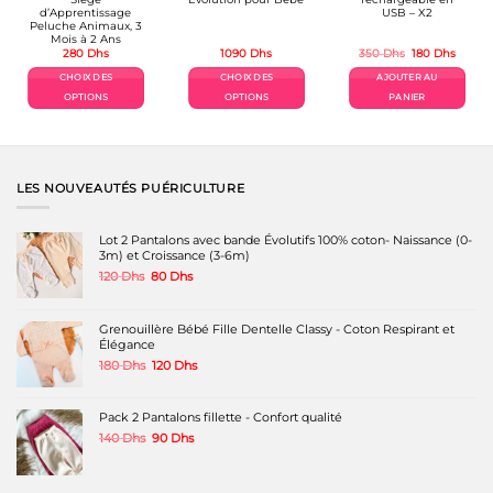
d’Apprentissage
USB – X2
Peluche Animaux, 3
Mois à 2 Ans
Le
Le
280
Dhs
1090
Dhs
350
Dhs
180
Dhs
x
prix
prix
uel
initial
actuel
CHOIX DES
CHOIX DES
AJOUTER AU
:
était :
est :
0 Dhs.
350 Dhs.
180 Dh
OPTIONS
OPTIONS
PANIER
Ce
Ce
produit
produit
a
a
plusieurs
plusieurs
variations.
variations.
LES NOUVEAUTÉS PUÉRICULTURE
Les
Les
options
options
peuvent
peuvent
Lot 2 Pantalons avec bande Évolutifs 100% coton- Naissance (0-
être
être
3m) et Croissance (3-6m)
choisies
choisies
Le
Le
120
Dhs
80
Dhs
sur
sur
prix
prix
la
la
initial
actuel
page
page
était :
est :
Grenouillère Bébé Fille Dentelle Classy - Coton Respirant et
du
du
120 Dhs.
80 Dhs.
Élégance
produit
produit
Le
Le
180
Dhs
120
Dhs
prix
prix
initial
actuel
était :
est :
Pack 2 Pantalons fillette - Confort qualité
180 Dhs.
120 Dhs.
Le
Le
140
Dhs
90
Dhs
prix
prix
initial
actuel
était :
est :