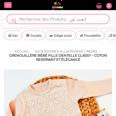
Passer
au
contenu
Recherche
de
produits
👜 Sac
🧸 Jouets
🚗 Siège auto
👶 Poussette
🛁 B
ACCUEIL
-
ACCESSOIRES ALLAITEMENT / REPAS
-
GRENOUILLÈRE BÉBÉ FILLE DENTELLE CLASSY – COTON
RESPIRANT ET ÉLÉGANCE