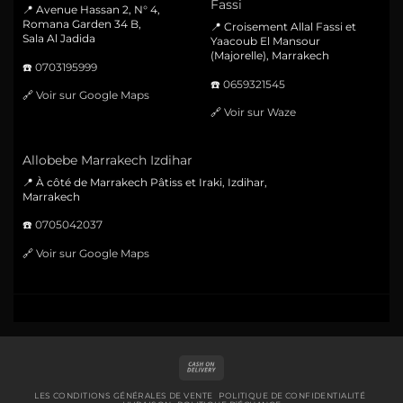
Fassi
📍 Avenue Hassan 2, N° 4,
Romana Garden 34 B,
📍 Croisement Allal Fassi et
Sala Al Jadida
Yaacoub El Mansour
(Majorelle), Marrakech
☎️
0703195999
☎️
0659321545
🔗
Voir sur Google Maps
🔗
Voir sur Waze
Allobebe Marrakech Izdihar
📍 À côté de Marrakech Pâtiss et Iraki, Izdihar,
Marrakech
☎️
0705042037
🔗
Voir sur Google Maps
Cash
On
Delivery
LES CONDITIONS GÉNÉRALES DE VENTE
POLITIQUE DE CONFIDENTIALITÉ