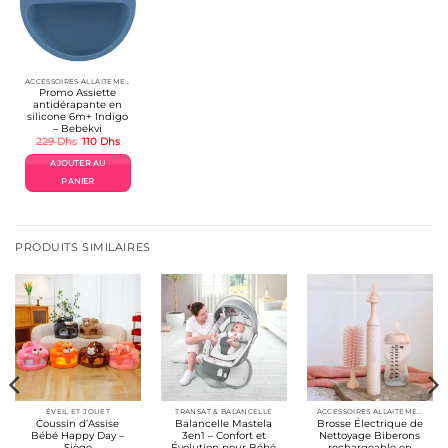
ACCESSOIRES ALLAITEMENT / REPAS
Promo Assiette
antidérapante en
silicone 6m+ Indigo
– Bebekvi
Le
Le
229
Dhs
110
Dhs
prix
prix
initial
actuel
AJOUTER AU
était :
est :
229 Dhs.
110 Dhs.
PANIER
PRODUITS SIMILAIRES
ÉVEIL ET JOUET
TRANSAT & BALANCELLE
ACCESSOIRES ALLAITEMENT / REPAS
Coussin d’Assise
Balancelle Mastela
Brosse Électrique de
Bébé Happy Day –
3en1 – Confort et
Nettoyage Biberons
Siège
Évolution pour Bébé
rechargeable en