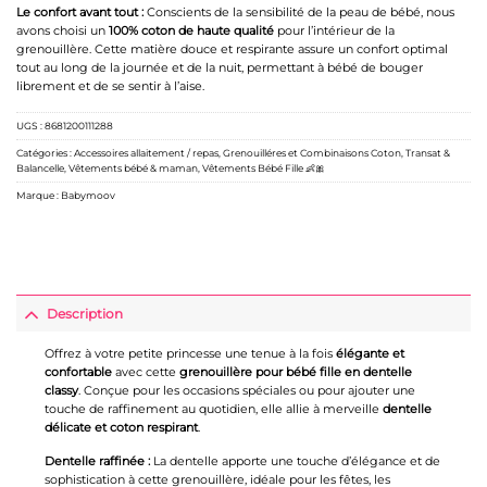
Le confort avant tout :
Conscients de la sensibilité de la peau de bébé, nous
avons choisi un
100% coton de haute qualité
pour l’intérieur de la
grenouillère. Cette matière douce et respirante assure un confort optimal
tout au long de la journée et de la nuit, permettant à bébé de bouger
librement et de se sentir à l’aise.
UGS :
8681200111288
Catégories :
Accessoires allaitement / repas
,
Grenouilléres et Combinaisons Coton
,
Transat &
Balancelle
,
Vêtements bébé & maman
,
Vêtements Bébé Fille 👶🎀
Marque :
Babymoov
Description
Offrez à votre petite princesse une tenue à la fois
élégante et
confortable
avec cette
grenouillère pour bébé fille en dentelle
classy
. Conçue pour les occasions spéciales ou pour ajouter une
touche de raffinement au quotidien, elle allie à merveille
dentelle
délicate et coton respirant
.
Dentelle raffinée :
La dentelle apporte une touche d’élégance et de
sophistication à cette grenouillère, idéale pour les fêtes, les