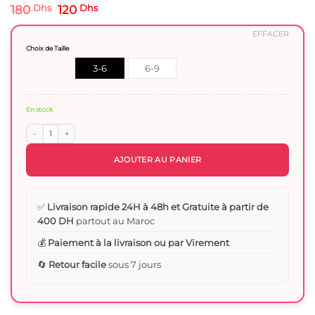
Le
Le
180
Dhs
120
Dhs
prix
prix
initial
actuel
EFFACER
était :
est :
Choix de Taille
180 Dhs.
120 Dhs.
3-6
6-9
mois
Mois
En stock
quantité de Grenouillère Bébé Fille Dentelle Classy - Coton Respirant et Éléganc
AJOUTER AU PANIER
✅
Livraison rapide 24H à 48h et Gratuite à partir de
400 DH
partout au Maroc
💰
Paiement à la livraison ou par Virement
🔄
Retour facile
sous 7 jours