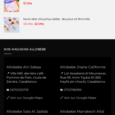
15
Dhs
Serre-tête chouchou bébé : douceur et féminité
Le
Le
40
Dhs
22
Dhs
prix
prix
initial
actuel
était :
est :
40 Dhs.
22 Dhs.
NOS MAGASINS ALLOBEBE
Allobebe Ain Sebaa
Allobebe Jnane Californie
📍 Villa N61, derrière café
📍 Lot Assakane Al Mounawar,
Pomme de Pain, route de
Rue 93, Imm Tayba 50 (BD
Zenata, Casablanca
Hayfa ain chock), Casablanca
☎️
0670030178
☎️
0703196999
🔗
Voir sur Google Maps
🔗
Voir sur Google Maps
Allobebe Sala Al Jadida
Allobebe Marrakech Allal