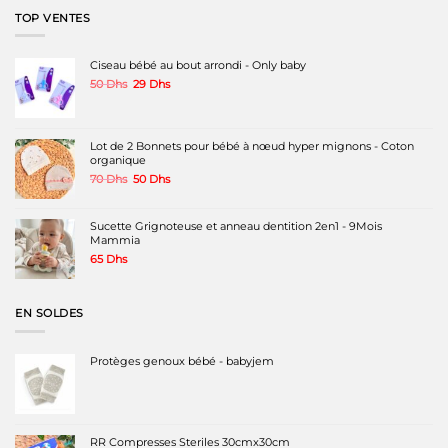
140 Dhs.
90 Dhs.
TOP VENTES
Ciseau bébé au bout arrondi - Only baby
Le
Le
50
Dhs
29
Dhs
prix
prix
initial
actuel
était :
est :
50 Dhs.
29 Dhs.
Lot de 2 Bonnets pour bébé à nœud hyper mignons - Coton
organique
Le
Le
70
Dhs
50
Dhs
prix
prix
initial
actuel
était :
est :
Sucette Grignoteuse et anneau dentition 2en1 - 9Mois
70 Dhs.
50 Dhs.
Mammia
65
Dhs
EN SOLDES
Protèges genoux bébé - babyjem
RR Compresses Steriles 30cmx30cm