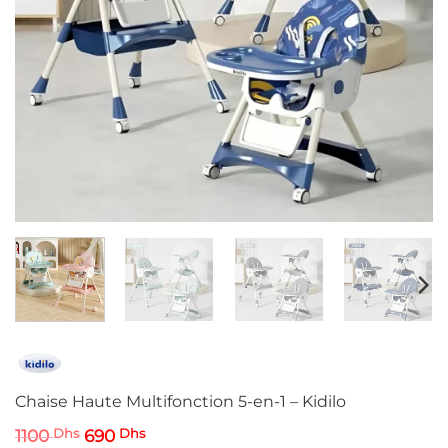
Chaise Haute Multifonction 5-en-1 – Kidilo
Le
Le
1100
Dhs
690
Dhs