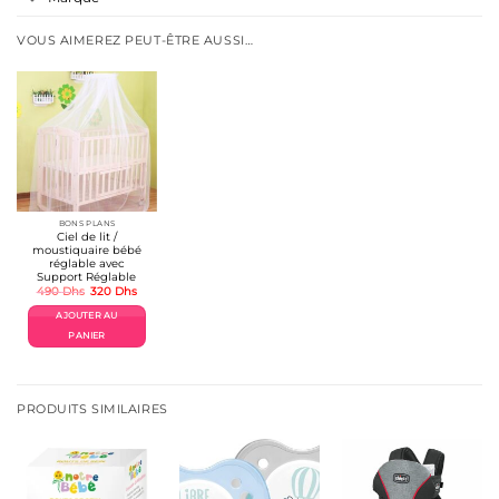
VOUS AIMEREZ PEUT-ÊTRE AUSSI…
BONS PLANS
Ciel de lit /
moustiquaire bébé
réglable avec
Support Réglable
Le
Le
490
Dhs
320
Dhs
prix
prix
initial
actuel
AJOUTER AU
était :
est :
490 Dhs.
320 Dhs.
PANIER
PRODUITS SIMILAIRES