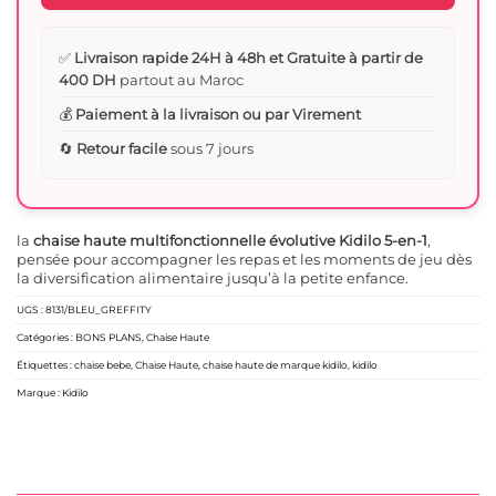
✅
Livraison rapide 24H à 48h et Gratuite à partir de
400 DH
partout au Maroc
💰
Paiement à la livraison ou par Virement
🔄
Retour facile
sous 7 jours
la
chaise haute multifonctionnelle évolutive Kidilo 5-en-1
,
pensée pour accompagner les repas et les moments de jeu dès
la diversification alimentaire jusqu’à la petite enfance.
UGS :
8131/BLEU_GREFFITY
Catégories :
BONS PLANS
,
Chaise Haute
Étiquettes :
chaise bebe
,
Chaise Haute
,
chaise haute de marque kidilo
,
kidilo
Marque :
Kidilo