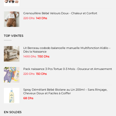
Grenouillère Bébé Velours Doux - Chaleur et Confort
Le
Le
220
Dhs
140
Dhs
prix
prix
initial
actuel
était :
est :
220 Dhs.
140 Dhs.
TOP VENTES
Lit Berceau cododo balancelle manuelle Multifonction Kidilo –
Dès la Naissance
Le
Le
1490
Dhs
1150
Dhs
prix
prix
initial
actuel
était :
est :
Pack naissance 3 Pcs Tortue 0-3 Mois - Douceur et Amusement
1490 Dhs.
1150 Dhs.
Le
Le
220
Dhs
150
Dhs
prix
prix
initial
actuel
était :
est :
220 Dhs.
150 Dhs.
Spray Démêlant Bébé Biolane au Lin 200ml – Sans Rinçage,
Cheveux Doux et Faciles à Coiffer
68
Dhs
EN SOLDES