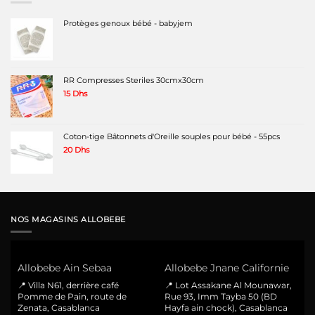
Protèges genoux bébé - babyjem
RR Compresses Steriles 30cmx30cm
15
Dhs
Coton-tige Bâtonnets d'Oreille souples pour bébé - 55pcs
20
Dhs
NOS MAGASINS ALLOBEBE
Allobebe Ain Sebaa
Allobebe Jnane Californie
📍 Villa N61, derrière café
📍 Lot Assakane Al Mounawar,
Pomme de Pain, route de
Rue 93, Imm Tayba 50 (BD
Zenata, Casablanca
Hayfa ain chock), Casablanca