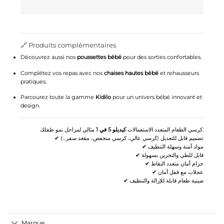
🔗 Produits complémentaires
Découvrez aussi nos
poussettes bébé
pour des sorties confortables.
Complétez vos repas avec nos
chaises hautes bébé
et rehausseurs
pratiques.
Parcourez toute la gamme
Kidilo
pour un univers bébé innovant et
design.
مثالي لمراحل نمو طفلك:
كرسي الطعام المتعدد الاستعمالات
كيديلو 5 في 1
✔ تصميم قابل للتعديل (كرسي عالي، كرسي منخفض، مقعد سفر…)
✔ مواد آمنة وسهلة التنظيف
✔ قابل للطي والتخزين بسهولة
✔ حزام أمان متعدد النقاط
✔ عجلات مع قفل أمان
✔ صينية طعام قابلة للإزالة والتنظيف
Marque