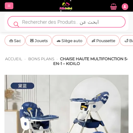
Passer
au
contenu
Recherche
de
produits
👜 Sac
🧸 Jouets
🚗 Siège auto
👶 Poussette
🛁 B
ACCUEIL
-
BONS PLANS
-
CHAISE HAUTE MULTIFONCTION 5-
EN-1 – KIDILO