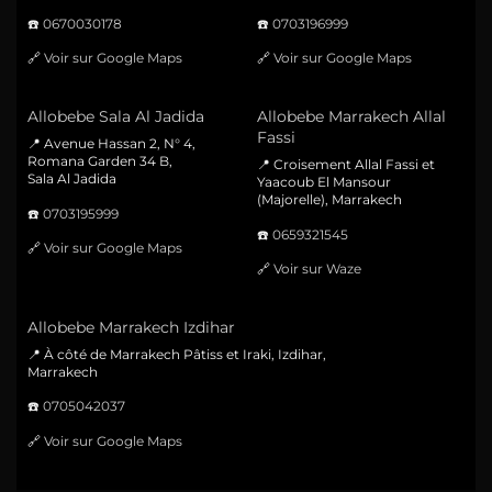
☎️
0670030178
☎️
0703196999
🔗
Voir sur Google Maps
🔗
Voir sur Google Maps
Allobebe Sala Al Jadida
Allobebe Marrakech Allal
Fassi
📍 Avenue Hassan 2, N° 4,
Romana Garden 34 B,
📍 Croisement Allal Fassi et
Sala Al Jadida
Yaacoub El Mansour
(Majorelle), Marrakech
☎️
0703195999
☎️
0659321545
🔗
Voir sur Google Maps
🔗
Voir sur Waze
Allobebe Marrakech Izdihar
📍 À côté de Marrakech Pâtiss et Iraki, Izdihar,
Marrakech
☎️
0705042037
🔗
Voir sur Google Maps