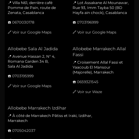
📍 Villa N61, derrière café
📍 Lot Assakane Al Mounawar,
Pomme de Pain, route de
Rue 93, Imm Tayba 50 (BD
Zenata, Casablanca
Hayfa ain chock), Casablanca
☎️
0670030178
☎️
0703196999
🔗
Voir sur Google Maps
🔗
Voir sur Google Maps
Allobebe Sala Al Jadida
Allobebe Marrakech Allal
Fassi
📍 Avenue Hassan 2, N° 4,
Romana Garden 34 B,
📍 Croisement Allal Fassi et
Sala Al Jadida
Yaacoub El Mansour
(Majorelle), Marrakech
☎️
0703195999
☎️
0659321545
🔗
Voir sur Google Maps
🔗
Voir sur Waze
Allobebe Marrakech Izdihar
📍 À côté de Marrakech Pâtiss et Iraki, Izdihar,
Marrakech
☎️
0705042037