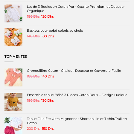
était :
est :
600 Dhs.
450 Dhs.
Lot de 3 Bodies en Coton Pur - Qualité Premium et Douceur
Organique
Le
Le
180
Dhs
120
Dhs
prix
prix
initial
actuel
était :
est :
Baskets pour bébé coloris au choix
180 Dhs.
120 Dhs.
Le
Le
140
Dhs
100
Dhs
prix
prix
initial
actuel
était :
est :
140 Dhs.
100 Dhs.
TOP VENTES
Grenouillère Coton - Chaleur, Douceur et Ouverture Facile
Le
Le
180
Dhs
140
Dhs
prix
prix
initial
actuel
était :
est :
180 Dhs.
140 Dhs.
Ensemble tenue Bébé 3 Pièces Coton Doux – Design Ludique
Le
Le
180
Dhs
130
Dhs
prix
prix
initial
actuel
était :
est :
180 Dhs.
130 Dhs.
Tenue Fille Été Ultra Mignonne : Short en Lin et T-shirt/Pull en
Coton
Le
Le
200
Dhs
150
Dhs
prix
prix