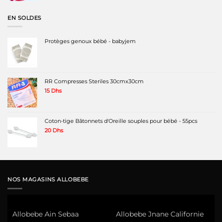
initial
actuel
était :
est :
EN SOLDES
200 Dhs.
150 Dhs.
Protèges genoux bébé - babyjem
RR Compresses Steriles 30cmx30cm
15
Dhs
Coton-tige Bâtonnets d'Oreille souples pour bébé - 55pcs
20
Dhs
NOS MAGASINS ALLOBEBE
Allobebe Ain Sebaa
Allobebe Jnane Californie