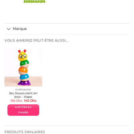
Marque
VOUS AIMEREZ PEUT-ÊTRE AUSSI…
EUREKAKIDS
Jeu bousculant en
bois – Hape
Le
Le
165
Dhs
140
Dhs
prix
prix
initial
actuel
AJOUTER AU
était :
est :
165 Dhs.
140 Dhs.
PANIER
PRODUITS SIMILAIRES