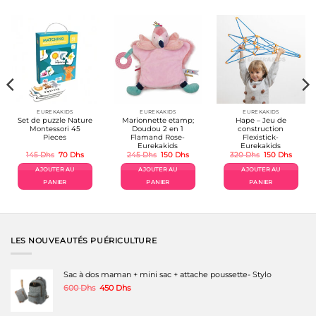
EUREKAKIDS
EUREKAKIDS
EUREKAKIDS
Set de puzzle Nature
Marionnette etamp;
Hape – Jeu de
Montessori 45
Doudou 2 en 1
construction
Pieces
Flamand Rose-
Flexistick-
Eurekakids
Eurekakids
Le
Le
Le
Le
Le
Le
145
Dhs
70
Dhs
245
Dhs
150
Dhs
320
Dhs
150
Dhs
prix
prix
prix
prix
prix
prix
el
initial
actuel
initial
actuel
initial
actuel
AJOUTER AU
AJOUTER AU
AJOUTER AU
était :
est :
était :
est :
était :
est :
hs.
145 Dhs.
70 Dhs.
245 Dhs.
150 Dhs.
320 Dhs.
150 Dh
PANIER
PANIER
PANIER
LES NOUVEAUTÉS PUÉRICULTURE
Sac à dos maman + mini sac + attache poussette- Stylo
Le
Le
600
Dhs
450
Dhs
prix
prix
initial
actuel