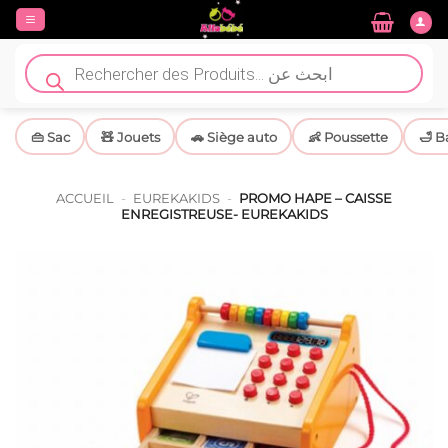
Passer
au
contenu
Recherche
de
produits
👜 Sac
🧸 Jouets
🚗 Siège auto
👶 Poussette
🛁 B
ACCUEIL
-
EUREKAKIDS
-
PROMO HAPE – CAISSE
ENREGISTREUSE- EUREKAKIDS