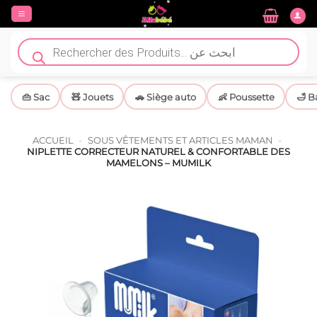
Passer
au
contenu
Recherche
de
produits
👜 Sac
🧸 Jouets
🚗 Siège auto
👶 Poussette
🛁 B
ACCUEIL
-
SOUS VÊTEMENTS ET ARTICLES MAMAN
-
NIPLETTE CORRECTEUR NATUREL & CONFORTABLE DES
MAMELONS – MUMILK