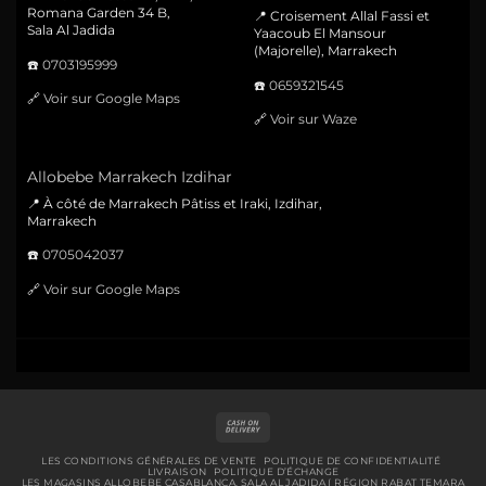
Romana Garden 34 B,
📍 Croisement Allal Fassi et
Sala Al Jadida
Yaacoub El Mansour
(Majorelle), Marrakech
☎️
0703195999
☎️
0659321545
🔗
Voir sur Google Maps
🔗
Voir sur Waze
Allobebe Marrakech Izdihar
📍 À côté de Marrakech Pâtiss et Iraki, Izdihar,
Marrakech
☎️
0705042037
🔗
Voir sur Google Maps
Cash
On
Delivery
LES CONDITIONS GÉNÉRALES DE VENTE
POLITIQUE DE CONFIDENTIALITÉ
LIVRAISON
POLITIQUE D’ÉCHANGE
LES MAGASINS ALLOBEBE CASABLANCA, SALA AL JADIDA ( RÉGION RABAT TEMARA