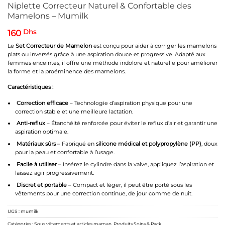
Niplette Correcteur Naturel & Confortable des
Mamelons – Mumilk
160
Dhs
Le
Set Correcteur de Mamelon
est conçu pour aider à corriger les mamelons
plats ou inversés grâce à une aspiration douce et progressive. Adapté aux
femmes enceintes, il offre une méthode indolore et naturelle pour améliorer
la forme et la proéminence des mamelons.
Caractéristiques :
Correction efficace
– Technologie d’aspiration physique pour une
correction stable et une meilleure lactation.
Anti-reflux
– Étanchéité renforcée pour éviter le reflux d’air et garantir une
aspiration optimale.
Matériaux sûrs
– Fabriqué en
silicone médical et polypropylène (PP)
, doux
pour la peau et confortable à l’usage.
Facile à utiliser
– Insérez le cylindre dans la valve, appliquez l’aspiration et
laissez agir progressivement.
Discret et portable
– Compact et léger, il peut être porté sous les
vêtements pour une correction continue, de jour comme de nuit.
UGS :
mumilk
Catégories :
Sous vêtements et articles maman
,
Produits Soins & Pack