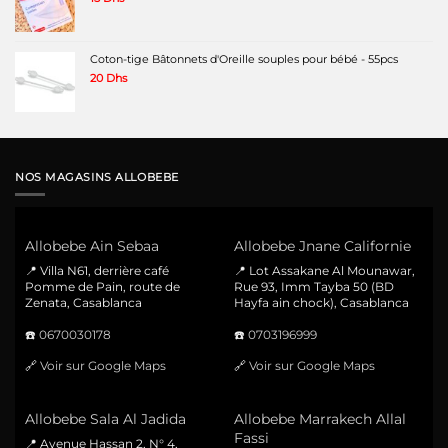
Coton-tige Bâtonnets d'Oreille souples pour bébé - 55pcs
20
Dhs
NOS MAGASINS ALLOBEBE
Allobebe Ain Sebaa
Allobebe Jnane Californie
📍 Villa N61, derrière café
📍 Lot Assakane Al Mounawar,
Pomme de Pain, route de
Rue 93, Imm Tayba 50 (BD
Zenata, Casablanca
Hayfa ain chock), Casablanca
☎️
0670030178
☎️
0703196999
🔗
Voir sur Google Maps
🔗
Voir sur Google Maps
Allobebe Sala Al Jadida
Allobebe Marrakech Allal
Fassi
📍 Avenue Hassan 2, N° 4,