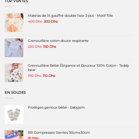
TOP VENTES
Matelas de lit gauffré double face 3 pcs - Motif fille
Le
Le
400
Dhs
300
Dhs
prix
prix
initial
actuel
était :
est :
400 Dhs.
300 Dhs.
Grenouillére coton douce respirante
Le
Le
220
Dhs
150
Dhs
prix
prix
initial
actuel
était :
est :
220 Dhs.
150 Dhs.
Grenouillère Bébé Élégance et Douceur 100% Coton - Teddy
bear
Le
Le
180
Dhs
110
Dhs
prix
prix
initial
actuel
était :
est :
EN SOLDES
180 Dhs.
110 Dhs.
Protèges genoux bébé - babyjem
RR Compresses Steriles 30cmx30cm
15
Dhs