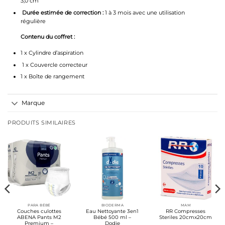
3,0 cm
Durée estimée de correction :
1 à 3 mois avec une utilisation
régulière
Contenu du coffret :
1 x Cylindre d’aspiration
1 x Couvercle correcteur
1 x Boîte de rangement
Marque
PRODUITS SIMILAIRES
PARA BÉBÉ
BIODERMA
MAM
Couches culottes
Eau Nettoyante 3en1
RR Compresses
ABENA Pants M2
Bébé 500 ml –
Steriles 20cmx20cm
Premium –
Dodie