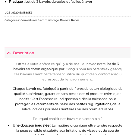
Pratique :
Lot de 3 bavoirs durables et faciles à laver
UGS :
9920160138683
Catégories :
Couvertures & emmaillotage
,
Bavoirs
,
Repas
Description
Offrez à votre enfant ce qu’il y a de meilleur avec notre
lot de 3
bavoirs en coton organique pur
. Conçus pour les parents exigeants,
ces bavoirs allient parfaitement utilité du quotidien, confort absolu
et respect de l’environnement.
Chaque bavoir est fabriqué à partir de fibres de coton biologique de
qualité supérieure, garanties sans pesticides ni produits chimiques
nocifs. C’est l’accessoire indispensable dès la naissance pour
protéger les vêtements de bébé des petites régurgitations, de la
salive lors des poussées dentaires ou des premiers repas.
Pourquoi choisir nos bavoirs en coton bio ?
Une douceur inégalée :
La matière organique ultra-tendre respecte
la peau sensible et sujette aux irritations du visage et du cou de