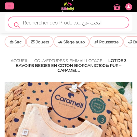
Passer
au
contenu
Recherche
de
produits
👜 Sac
🧸 Jouets
🚗 Siège auto
👶 Poussette
🛁 B
ACCUEIL
-
COUVERTURES & EMMAILLOTAGE
-
LOT DE 3
BAVOIRS BEIGES EN COTON BIORGANIC 100% PUR –
CARAMELL