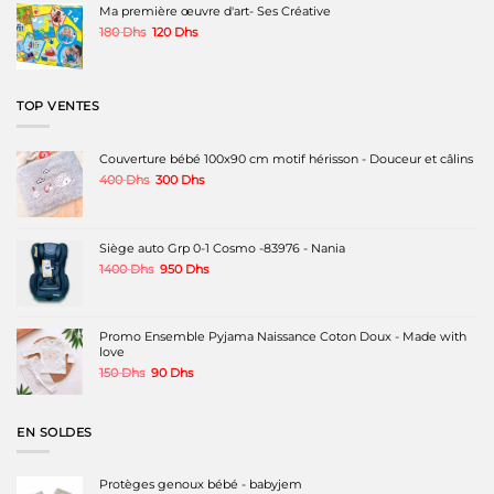
1200 Dhs.
850 Dhs.
Ma première œuvre d'art- Ses Créative
Le
Le
180
Dhs
120
Dhs
prix
prix
initial
actuel
était :
est :
180 Dhs.
120 Dhs.
TOP VENTES
Couverture bébé 100x90 cm motif hérisson - Douceur et câlins
Le
Le
400
Dhs
300
Dhs
prix
prix
initial
actuel
était :
est :
400 Dhs.
300 Dhs.
Siège auto Grp 0-1 Cosmo -83976 - Nania
Le
Le
1400
Dhs
950
Dhs
prix
prix
initial
actuel
était :
est :
1400 Dhs.
950 Dhs.
Promo Ensemble Pyjama Naissance Coton Doux - Made with
love
Le
Le
150
Dhs
90
Dhs
prix
prix
initial
actuel
était :
est :
EN SOLDES
150 Dhs.
90 Dhs.
Protèges genoux bébé - babyjem