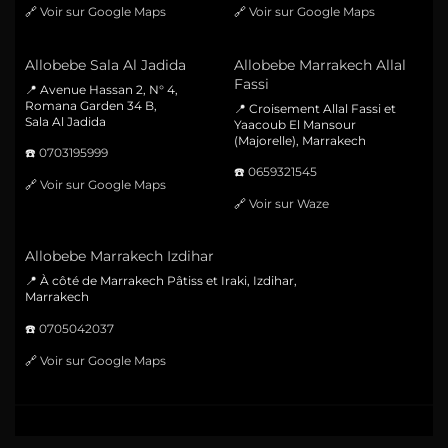
🔗
Voir sur Google Maps
🔗
Voir sur Google Maps
Allobebe Sala Al Jadida
Allobebe Marrakech Allal
Fassi
📍 Avenue Hassan 2, N° 4,
Romana Garden 34 B,
📍 Croisement Allal Fassi et
Sala Al Jadida
Yaacoub El Mansour
(Majorelle), Marrakech
☎️
0703195999
☎️
0659321545
🔗
Voir sur Google Maps
🔗
Voir sur Waze
Allobebe Marrakech Izdihar
📍 À côté de Marrakech Pâtiss et Iraki, Izdihar,
Marrakech
☎️
0705042037
🔗
Voir sur Google Maps