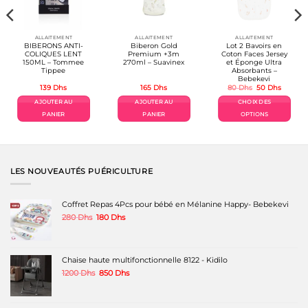
ALLAITEMENT
ALLAITEMENT
ALLAITEMENT
BIBERONS ANTI-
Biberon Gold
Lot 2 Bavoirs en
COLIQUES LENT
Premium +3m
Coton Faces Jersey
150ML – Tommee
270ml – Suavinex
et Éponge Ultra
Tippee
Absorbants –
Bebekevi
Le
Le
139
Dhs
165
Dhs
80
Dhs
50
Dhs
prix
prix
initial
actuel
AJOUTER AU
AJOUTER AU
CHOIX DES
était :
est :
80 Dhs.
50 Dhs.
PANIER
PANIER
OPTIONS
Ce
produit
a
plusieurs
variations.
LES NOUVEAUTÉS PUÉRICULTURE
Les
options
peuvent
Coffret Repas 4Pcs pour bébé en Mélanine Happy- Bebekevi
être
Le
Le
280
Dhs
180
Dhs
choisies
prix
prix
sur
initial
actuel
la
était :
est :
page
280 Dhs.
180 Dhs.
Chaise haute multifonctionnelle 8122 - Kidilo
du
produit
Le
Le
1200
Dhs
850
Dhs
prix
prix
initial
actuel
était :
est :