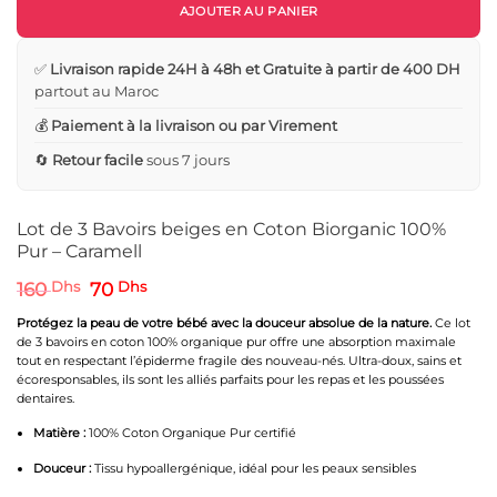
AJOUTER AU PANIER
✅
Livraison rapide 24H à 48h et Gratuite à partir de 400 DH
partout au Maroc
💰
Paiement à la livraison ou par Virement
🔄
Retour facile
sous 7 jours
Lot de 3 Bavoirs beiges en Coton Biorganic 100%
Pur – Caramell
Le
Le
160
Dhs
70
Dhs
prix
prix
initial
actuel
Protégez la peau de votre bébé avec la douceur absolue de la nature.
Ce lot
était :
est :
de 3 bavoirs en coton 100% organique pur offre une absorption maximale
160 Dhs.
70 Dhs.
tout en respectant l’épiderme fragile des nouveau-nés. Ultra-doux, sains et
écoresponsables, ils sont les alliés parfaits pour les repas et les poussées
dentaires.
Matière :
100% Coton Organique Pur certifié
Douceur :
Tissu hypoallergénique, idéal pour les peaux sensibles