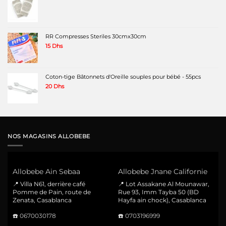
RR Compresses Steriles 30cmx30cm
15
Dhs
Coton-tige Bâtonnets d'Oreille souples pour bébé - 55pcs
20
Dhs
NOS MAGASINS ALLOBEBE
Allobebe Ain Sebaa
Allobebe Jnane Californie
📍 Villa N61, derrière café
📍 Lot Assakane Al Mounawar,
Pomme de Pain, route de
Rue 93, Imm Tayba 50 (BD
Zenata, Casablanca
Hayfa ain chock), Casablanca
☎️
0670030178
☎️
0703196999