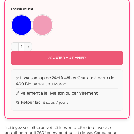
initial
actuel
était :
est :
Choix de couleur !
70 Dhs.
35 Dhs.
quantité de Goupillon Brosse Rotatif 360° en Nylon – Kit de Nettoyage Biberons e
AJOUTER AU PANIER
✅
Livraison rapide 24H à 48h et Gratuite à partir de
400 DH
partout au Maroc
💰
Paiement à la livraison ou par Virement
🔄
Retour facile
sous 7 jours
Nettoyez vos biberons et tétines en profondeur avec ce
goupillon rotatif 360° en nylon doux et dense. Conçu pour