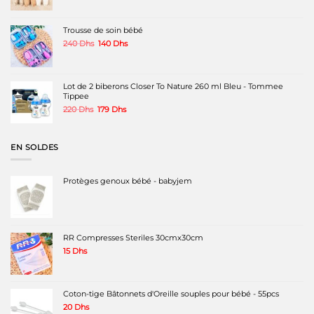
prix
prix
initial
actuel
était :
est :
Trousse de soin bébé
320 Dhs.
230 Dhs.
Le
Le
240
Dhs
140
Dhs
prix
prix
initial
actuel
était :
est :
240 Dhs.
140 Dhs.
Lot de 2 biberons Closer To Nature 260 ml Bleu - Tommee
Tippee
Le
Le
220
Dhs
179
Dhs
prix
prix
initial
actuel
était :
est :
EN SOLDES
220 Dhs.
179 Dhs.
Protèges genoux bébé - babyjem
RR Compresses Steriles 30cmx30cm
15
Dhs
Coton-tige Bâtonnets d'Oreille souples pour bébé - 55pcs
20
Dhs