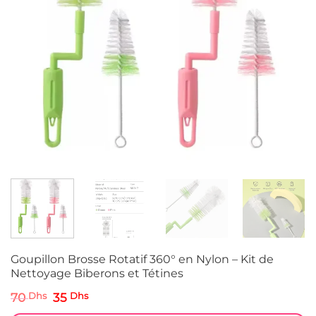
Goupillon Brosse Rotatif 360° en Nylon – Kit de
Nettoyage Biberons et Tétines
Le
Le
70
Dhs
35
Dhs
prix
prix