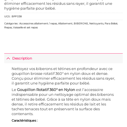
éliminer efficacement les résidus sans rayer, il garantit une
hygiène parfaite pour bébé.
UGS :
BPF038
Catégories :
Accessoires allaitement / repas
,
Allaitement
,
BIBERONS
,
Nettoyants
,
Para Bébé
,
Repas
,
Vaisselle et set repas
Description
Nettoyez vos biberons et tétines en profondeur avec ce
goupillon brosse rotatif 360° en nylon doux et dense.
Conçu pour éliminer efficacement les résidus sans rayer,
il garantit une hygiène parfaite pour bébé.
Le
Goupillon Rotatif 360° en Nylon
est l’accessoire
indispensable pour un nettoyage optimal des biberons
et tétines de bébé. Grâce à sa tête en nylon doux mais
dense, il retire efficacement les résidus de lait et les
taches tenaces tout en préservant la surface des
contenants.
Caractéristiques :