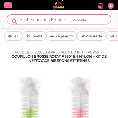
Passer
au
contenu
Recherche
de
produits
👜 Sac
🧸 Jouets
🚗 Siège auto
👶 Poussette
🛁 B
ACCUEIL
-
ACCESSOIRES ALLAITEMENT / REPAS
-
GOUPILLON BROSSE ROTATIF 360° EN NYLON – KIT DE
NETTOYAGE BIBERONS ET TÉTINES