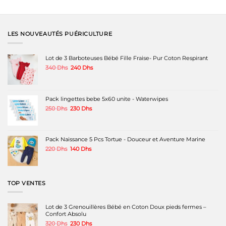
Ce
produit
a
plusieurs
variations.
LES NOUVEAUTÉS PUÉRICULTURE
Les
options
peuvent
Lot de 3 Barboteuses Bébé Fille Fraise- Pur Coton Respirant
être
Le
Le
340
Dhs
240
Dhs
choisies
prix
prix
sur
initial
actuel
la
était :
est :
page
340 Dhs.
240 Dhs.
Pack lingettes bebe 5x60 unite - Waterwipes
du
produit
Le
Le
250
Dhs
230
Dhs
prix
prix
initial
actuel
était :
est :
250 Dhs.
230 Dhs.
Pack Naissance 5 Pcs Tortue - Douceur et Aventure Marine
Le
Le
220
Dhs
140
Dhs
prix
prix
initial
actuel
était :
est :
220 Dhs.
140 Dhs.
TOP VENTES
Lot de 3 Grenouillères Bébé en Coton Doux pieds fermes –
Confort Absolu
Le
Le
320
Dhs
230
Dhs