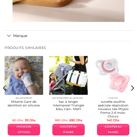
Marque
PRODUITS SIMILAIRES
ALLAITEMENT
ACCESSOIRES ALLAITEMENT / REPAS
CHICCO
Mitaine Gant de
Sac à langer
sucette southie
dentition en silicone
intemporel Triangle
spéciale réspiration
bleu clair– MetY
nouveux nés Physio
Forma 2-6 mois-
Chicco
Le
Le
Le
Le
80
Dhs
39
Dhs
980
Dhs
690
Dhs
140
Dhs
prix
prix
prix
prix
l
initial
actuel
initial
actuel
CHOIX DES
AJOUTER AU
AJOUTER AU
était :
est :
était :
est :
s.
80 Dhs.
39 Dhs.
980 Dhs.
690 Dhs.
OPTIONS
PANIER
PANIER