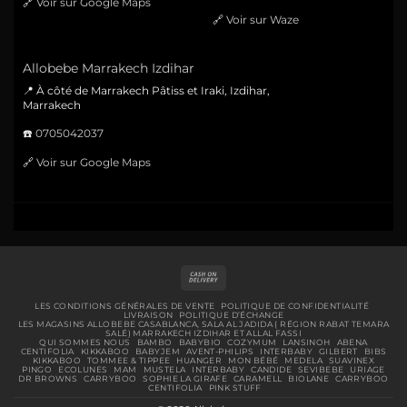
🔗
Voir sur Google Maps
🔗
Voir sur Waze
Allobebe Marrakech Izdihar
📍 À côté de Marrakech Pâtiss et Iraki, Izdihar,
Marrakech
☎️
0705042037
🔗
Voir sur Google Maps
Cash
On
Delivery
LES CONDITIONS GÉNÉRALES DE VENTE
POLITIQUE DE CONFIDENTIALITÉ
LIVRAISON
POLITIQUE D’ÉCHANGE
LES MAGASINS ALLOBEBE CASABLANCA, SALA AL JADIDA ( RÉGION RABAT TEMARA
SALÉ) MARRAKECH IZDIHAR ET ALLAL FASSI
QUI SOMMES NOUS
BAMBO
BABYBIO
COZYMUM
LANSINOH
ABENA
CENTIFOLIA
KIKKABOO
BABYJEM
AVENT-PHILIPS
INTERBABY
GILBERT
BIBS
KIKKABOO
TOMMEE & TIPPEE
HUANGER
MON BÉBÉ
MEDELA
SUAVINEX
PINGO
ECOLUNES
MAM
MUSTELA
INTERBABY
CANDIDE
SEVIBEBE
URIAGE
DR BROWNS
CARRYBOO
SOPHIE LA GIRAFE
CARAMELL
BIOLANE
CARRYBOO
CENTIFOLIA
PINK STUFF