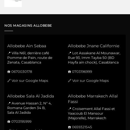
NOS MAGASINS ALLOBEBE
Allobebe Ain Sebaa
Allobebe Jnane Californie
📍 Villa N61, derrière café
📍 Lot Assakane Al Mounawar,
Pomme de Pain, route de
Rue 93, Imm Tayba 50 (BD
Zenata, Casablanca
Hayfa ain chock), Casablanca
☎️
0670030178
☎️
0703196999
🔗
Voir sur Google Maps
🔗
Voir sur Google Maps
Allobebe Sala Al Jadida
Allobebe Marrakech Allal
Fassi
📍 Avenue Hassan 2, N° 4,
Romana Garden 34 B,
📍 Croisement Allal Fassi et
Sala Al Jadida
Yaacoub El Mansour
(Majorelle), Marrakech
☎️
0703195999
☎️
0659321545