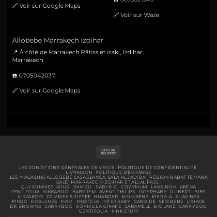
🔗
Voir sur Google Maps
🔗
Voir sur Waze
Allobebe Marrakech Izdihar
📍 À côté de Marrakech Pâtiss et Iraki, Izdihar,
Marrakech
☎️
0705042037
🔗
Voir sur Google Maps
Cash
On
Delivery
LES CONDITIONS GÉNÉRALES DE VENTE
POLITIQUE DE CONFIDENTIALITÉ
LIVRAISON
POLITIQUE D’ÉCHANGE
LES MAGASINS ALLOBEBE CASABLANCA, SALA AL JADIDA ( RÉGION RABAT TEMARA
SALÉ) MARRAKECH IZDIHAR ET ALLAL FASSI
QUI SOMMES NOUS
BAMBO
BABYBIO
COZYMUM
LANSINOH
ABENA
CENTIFOLIA
KIKKABOO
BABYJEM
AVENT-PHILIPS
INTERBABY
GILBERT
BIBS
KIKKABOO
TOMMEE & TIPPEE
HUANGER
MON BÉBÉ
MEDELA
SUAVINEX
PINGO
ECOLUNES
MAM
MUSTELA
INTERBABY
CANDIDE
SEVIBEBE
URIAGE
DR BROWNS
CARRYBOO
SOPHIE LA GIRAFE
CARAMELL
BIOLANE
CARRYBOO
CENTIFOLIA
PINK STUFF