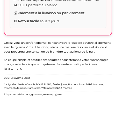
400 DH
partout au Maroc
💰
Paiement à la livraison ou par Virement
🔄
Retour facile
sous 7 jours
Offrez-vous un confort optimal pendant votre grossesse et votre allaitement
avec le pyjama Rimel Life. Conçu dans une matière respirante et douce, il
vous procurera une sensation de bien-être tout au long de la nuit.
Sa coupe ample et ses finitions soignées s’adapteront à votre morphologie
changeante, tandis que son système d’ouverture pratique facilitera
l’allaitement.
UGS :
611-pyjama-Large
Catégories :
Ateliers Créatifs
,
BONS PLANS
,
Éveil et jouet
,
Hochets
,
Jouet Bébé
,
Marques
,
Pyjama allaitement et grossesse
,
Vêtements bébé & maman
Étiquettes :
allaitement
,
grossesse
,
maman
,
pyjama