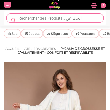
Passer
au
contenu
Recherche
de
produits
👜 Sac
🧸 Jouets
🚗 Siège auto
👶 Poussette
🛁 B
ACCUEIL
-
ATELIERS CRÉATIFS
-
PYJAMA DE GROSSESSE ET
D’ALLAITEMENT – CONFORT ET RESPIRABILITÉ