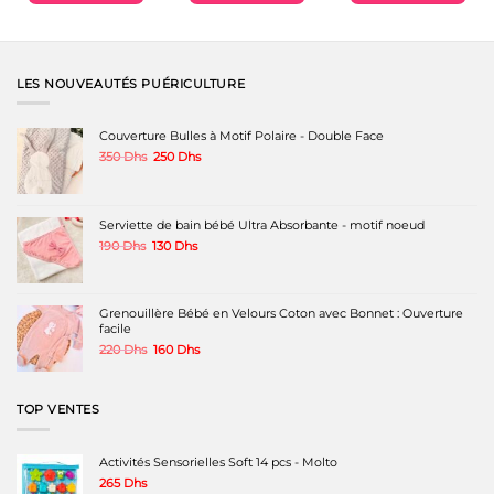
LES NOUVEAUTÉS PUÉRICULTURE
Couverture Bulles à Motif Polaire - Double Face
Le
Le
350
Dhs
250
Dhs
prix
prix
initial
actuel
était :
est :
350 Dhs.
250 Dhs.
Serviette de bain bébé Ultra Absorbante - motif noeud
Le
Le
190
Dhs
130
Dhs
prix
prix
initial
actuel
était :
est :
190 Dhs.
130 Dhs.
Grenouillère Bébé en Velours Coton avec Bonnet : Ouverture
facile
Le
Le
220
Dhs
160
Dhs
prix
prix
initial
actuel
était :
est :
TOP VENTES
220 Dhs.
160 Dhs.
Activités Sensorielles Soft 14 pcs - Molto
265
Dhs