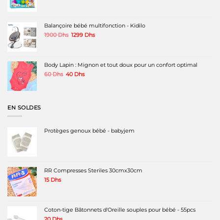
Balançoire bébé multifonction - Kidilo
Le
Le
1900
Dhs
1299
Dhs
prix
prix
initial
actuel
était :
est :
1900 Dhs.
1299 Dhs.
Body Lapin : Mignon et tout doux pour un confort optimal
Le
Le
60
Dhs
40
Dhs
prix
prix
initial
actuel
était :
est :
60 Dhs.
40 Dhs.
EN SOLDES
Protèges genoux bébé - babyjem
RR Compresses Steriles 30cmx30cm
15
Dhs
Coton-tige Bâtonnets d'Oreille souples pour bébé - 55pcs
20
Dhs