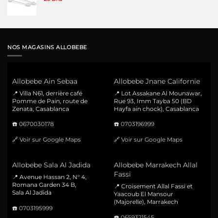
NOS MAGASINS ALLOBEBE
Allobebe Ain Sebaa
Allobebe Jnane Californie
📍 Villa N61, derrière café
📍 Lot Assakane Al Mounawar,
Pomme de Pain, route de
Rue 93, Imm Tayba 50 (BD
Zenata, Casablanca
Hayfa ain chock), Casablanca
☎️
0670030178
☎️
0703196999
🔗
Voir sur Google Maps
🔗
Voir sur Google Maps
Allobebe Sala Al Jadida
Allobebe Marrakech Allal
Fassi
📍 Avenue Hassan 2, N° 4,
Romana Garden 34 B,
📍 Croisement Allal Fassi et
Sala Al Jadida
Yaacoub El Mansour
(Majorelle), Marrakech
☎️
0703195999
☎️
0659321545