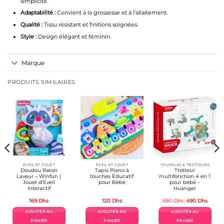
simplicité.
Adaptabilité :
Convient à la grossesse et à l’allaitement.
Qualité :
Tissu résistant et finitions soignées.
Style :
Design élégant et féminin.
Marque
PRODUITS SIMILAIRES
ÉVEIL ET JOUET
ÉVEIL ET JOUET
YOUPALAS & TROTTEURS
Doudou Raton
Tapis Piano à
Trotteur
Laveur – Winfun |
touches Éducatif
multifonction 4 en 1
Jouet d’Éveil
pour Bébé
pour bébé –
Interactif
Huanger
Le
Le
169
Dhs
120
Dhs
690
Dhs
490
Dhs
prix
prix
el
initial
actuel
AJOUTER AU
AJOUTER AU
AJOUTER AU
était :
est :
Dhs.
690 Dhs.
490 D
PANIER
PANIER
PANIER