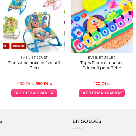
ÉVEIL ET JOUET
ÉVEIL ET JOUET
Transat balancelle évolutif
Tapis Piano à touches
Bleu
Éducatif pour Bébé
Le
Le
450
Dhs
390
Dhs
120
Dhs
prix
prix
initial
actuel
AJOUTER AU PANIER
AJOUTER AU PANIER
était :
est :
.
450 Dhs.
390 Dhs.
S
EN SOLDES