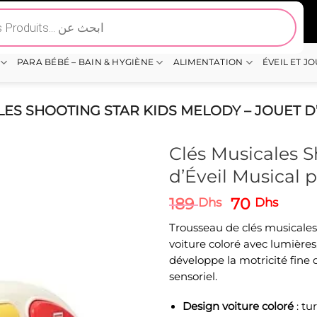
PARA BÉBÉ – BAIN & HYGIÈNE
ALIMENTATION
ÉVEIL ET J
LES SHOOTING STAR KIDS MELODY – JOUET D
Clés Musicales S
d’Éveil Musical 
Le
Le
189
70
Dhs
Dhs
prix
prix
Trousseau de clés musicales
initial
actu
voiture coloré avec lumières
était :
est :
développe la motricité fine 
189 Dhs.
70 D
sensoriel.
Design voiture coloré
: tu