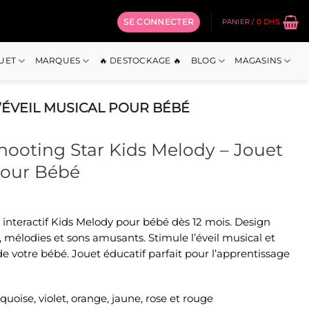
SE CONNECTER
PANIER /
0
DHS
OUET
MARQUES
🔥 DESTOCKAGE 🔥
BLOG
MAGASINS
’ÉVEIL MUSICAL POUR BÉBÉ
hooting Star Kids Melody – Jouet
pour Bébé
 interactif Kids Melody pour bébé dès 12 mois. Design
el
, mélodies et sons amusants. Stimule l’éveil musical et
de votre bébé. Jouet éducatif parfait pour l’apprentissage
hs.
rquoise, violet, orange, jaune, rose et rouge