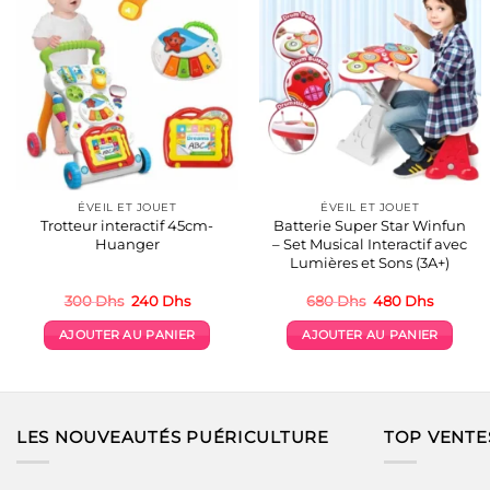
ÉVEIL ET JOUET
ÉVEIL ET JOUET
Trotteur interactif 45cm-
Batterie Super Star Winfun
Huanger
– Set Musical Interactif avec
Lumières et Sons (3A+)
Le
Le
Le
Le
300
Dhs
240
Dhs
680
Dhs
480
Dhs
prix
prix
prix
prix
initial
actuel
initial
actuel
AJOUTER AU PANIER
AJOUTER AU PANIER
était :
est :
était :
est :
300 Dhs.
240 Dhs.
680 Dhs.
480 Dhs
LES NOUVEAUTÉS PUÉRICULTURE
TOP VENTE