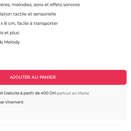
ières, mélodies, sons et effets sonores
lation tactile et sensorielle
.5 x 8 cm, facile à transporter
is et plus
ds Melody
ting Star Kids Melody - Jouet d'Éveil Musical pour Bébé
AJOUTER AU PANIER
et Gratuite à partir de 400 DH
partout au Maroc
 par Virement