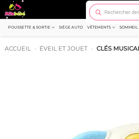
Passer
Recherche
de
au
produits
contenu
POUSSETTE & SORTIE
SIÈGE AUTO
VÊTEMENTS
SOMMEIL
ACCUEIL
-
ÉVEIL ET JOUET
-
CLÉS MUSICA