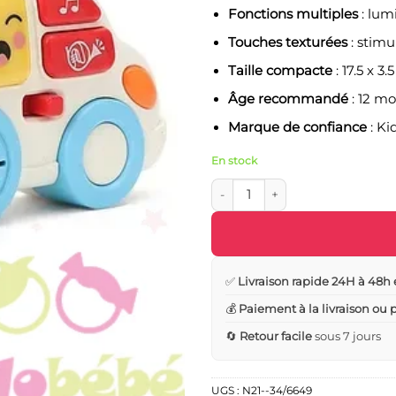
Fonctions multiples
: lum
Touches texturées
: stimu
Taille compacte
: 17.5 x 3
Âge recommandé
: 12 mo
Marque de confiance
:
Ki
En stock
quantité de Clés Musicales Shoo
✅
Livraison rapide 24H à 48h 
💰
Paiement à la livraison ou
🔄
Retour facile
sous 7 jours
UGS :
N21--34/6649