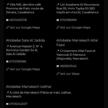
📍 Villa N61, derrière café
📍 Lot Assakane Al Mounawar,
Pomme de Pain, route de
Rue 93, Imm Tayba 50 (BD
Zenata, Casablanca
Hayfa ain chock), Casablanca
☎️
0670030178
☎️
0703196999
🔗
Voir sur Google Maps
🔗
Voir sur Google Maps
Allobebe Sala Al Jadida
Allobebe Marrakech Allal
Fassi
📍 Avenue Hassan 2, N° 4,
Romana Garden 34 B,
📍 Croisement Allal Fassi et
Sala Al Jadida
Yaacoub El Mansour
(Majorelle), Marrakech
☎️
0703195999
☎️
0659321545
🔗
Voir sur Google Maps
🔗
Voir sur Waze
Allobebe Marrakech Izdihar
📍 À côté de Marrakech Pâtiss et Iraki, Izdihar,
Marrakech
☎️
0705042037