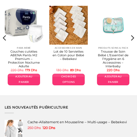
PARA BÉBÉ
ACCESSOIRES DE BAIN
PRODUITS SOINS & PACK
Couches culottes
Lot de 10 Serviettes
Trousse de Soin
ABENA Pants M2
en Coton pour Bébé
Bébé L’Essentiel de
Premium –
– Bebekevi
l’Hygiène en 6
Protection Nocturne
Accessoires –
Adulte
Interbaby
Le
Le
Le
Le
220
Dhs
179
Dhs
130
Dhs
89
Dhs
220
Dhs
prix
prix
prix
prix
el
initial
actuel
initial
actuel
AJOUTER AU
CHOIX DES
AJOUTER AU
était :
est :
était :
est :
Dhs.
220 Dhs.
179 Dhs.
130 Dhs.
89 Dhs.
PANIER
OPTIONS
PANIER
Ce
produit
a
plusieurs
variations.
LES NOUVEAUTÉS PUÉRICULTURE
Les
options
peuvent
Cache-Allaitement en Mousseline – Multi-usage – Bebekevi
être
Le
Le
250
Dhs
120
Dhs
choisies
prix
prix
sur
initial
actuel