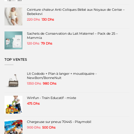
la
était :
est :
page
250 Dhs.
120 Dhs.
Ceinture chaleur Anti-Coliques Bébé aux Noyaux de Cerise –
du
Bebekevi
produit
Le
Le
220
Dhs
130
Dhs
prix
prix
initial
actuel
était :
est :
Sachets de Conservation du Lait Maternel – Pack de 25 –
220 Dhs.
130 Dhs.
Mammia
Le
Le
120
Dhs
79
Dhs
prix
prix
initial
actuel
était :
est :
TOP VENTES
120 Dhs.
79 Dhs.
Lit Cododo + Plan à langer + moustiquaire -
NewBorn/BonneNuit
Le
Le
1350
Dhs
980
Dhs
prix
prix
initial
actuel
était :
est :
Winfun - Train Educatif - mixte
1350 Dhs.
980 Dhs.
475
Dhs
Chargeuse sur pneus 70445 - Playmobil
Le
Le
900
Dhs
500
Dhs
prix
prix