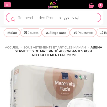
Passer
au
contenu
Recherche
de
produits
👜 Sac
🧸 Jouets
🚗 Siège auto
👶 Poussette
🛁 B
ACCUEIL
-
SOUS VÊTEMENTS ET ARTICLES MAMAN
-
ABENA
SERVIETTES DE MATERNITÉ ABSORBANTES POST
ACCOUCHEMENT PREMIUM