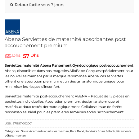
🔄
Retour facile
sous 7 jours
Abena Serviettes de maternité absorbantes post
accouchement premium
Le
Le
65
Dhs
57
Dhs
prix
prix
initial
actuel
Serviettes maternité Abena Pansement Gynécologique post-accouchement
était :
est :
Abena, disponibles dans nos magasins AlloBebe Conçues spécialement pour
65 Dhs.
57 Dhs.
les nouvelles mamans par la marque renommée Abena, ces serviettes
offrent une absorption premium et un design anatomique unique pour
minimiser les risques d’inconfort.
Serviettes maternité post-accouchement ABENA – Paquet de 15 pièces en
pochettes individuelles. Absorption premium, design anatomique et
matériaux doux testés dermatologiquement. Cellulose issue de forêts
responsables. Idéal pour les premières semaines après l’accouchement.
UGS :
5713571002001
Catégories :
Sous vêtements et articles maman
,
Para Bébé
,
Produits Soins & Pack
,
Vêtements
bébé & maman