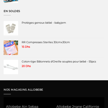
initial
actuel
était :
est :
900 Dhs.
500 Dhs.
EN SOLDES
Protèges genoux bébé - babyjem
RR Compresses Steriles 30cmx30cm
15
Dhs
Coton-tige Bâtonnets d'Oreille souples pour bébé - 55pcs
20
Dhs
NOS MAGASINS ALLOBEBE
Allobebe Ain Sebaa
Allobebe Jnane Californie