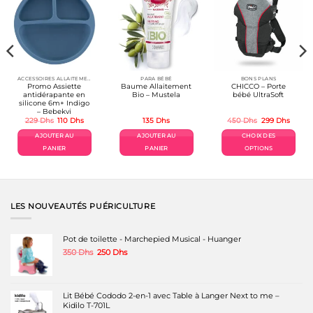
ACCESSOIRES ALLAITEMENT / REPAS
PARA BÉBÉ
BONS PLANS
Promo Assiette
Baume Allaitement
CHICCO – Porte
antidérapante en
Bio – Mustela
bébé UltraSoft
silicone 6m+ Indigo
– Bebekvi
Le
Le
Le
Le
229
Dhs
110
Dhs
135
Dhs
450
Dhs
299
Dhs
prix
prix
prix
prix
el
initial
actuel
initial
actuel
AJOUTER AU
AJOUTER AU
CHOIX DES
était :
est :
était :
est :
Dhs.
229 Dhs.
110 Dhs.
450 Dhs.
299 Dh
PANIER
PANIER
OPTIONS
Ce
produit
a
plusieurs
variations.
LES NOUVEAUTÉS PUÉRICULTURE
Les
options
peuvent
Pot de toilette - Marchepied Musical - Huanger
être
Le
Le
350
Dhs
250
Dhs
choisies
prix
prix
sur
initial
actuel
la
était :
est :
page
350 Dhs.
250 Dhs.
Lit Bébé Cododo 2-en-1 avec Table à Langer Next to me –
du
Kidilo T-701L
produit