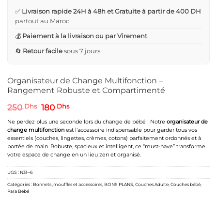
✅
Livraison rapide 24H à 48h et Gratuite à partir de 400 DH
partout au Maroc
💰
Paiement à la livraison ou par Virement
🔄
Retour facile
sous 7 jours
Organisateur de Change Multifonction –
Rangement Robuste et Compartimenté
Le
Le
250
Dhs
180
Dhs
prix
prix
initial
actuel
Ne perdez plus une seconde lors du change de bébé ! Notre
organisateur de
était :
est :
change multifonction
est l’accessoire indispensable pour garder tous vos
250 Dhs.
180 Dhs.
essentiels (couches, lingettes, crèmes, cotons) parfaitement ordonnés et à
portée de main. Robuste, spacieux et intelligent, ce “must-have” transforme
votre espace de change en un lieu zen et organisé.
UGS :
N31--6
Catégories :
Bonnets ,mouffles et accessoires
,
BONS PLANS
,
Couches Adulte
,
Couches bébé
,
Para Bébé