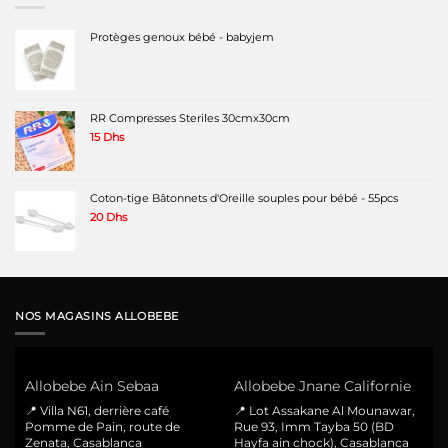
Protèges genoux bébé - babyjem
RR Compresses Steriles 30cmx30cm
15
Dhs
Coton-tige Bâtonnets d'Oreille souples pour bébé - 55pcs
20
Dhs
NOS MAGASINS ALLOBEBE
Allobebe Ain Sebaa
Allobebe Jnane Californie
📍 Villa N61, derrière café
📍 Lot Assakane Al Mounawar,
Pomme de Pain, route de
Rue 93, Imm Tayba 50 (BD
Zenata, Casablanca
Hayfa ain chock), Casablanca