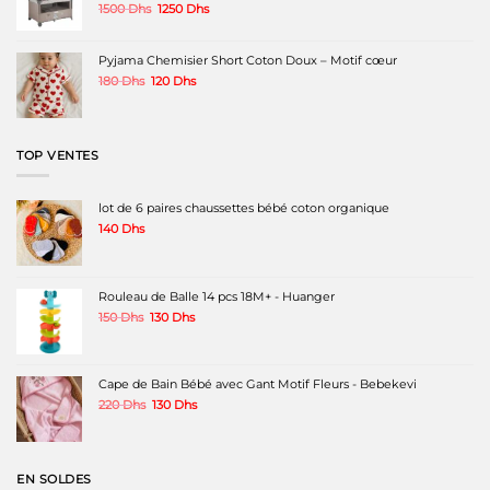
Le
Le
1500
Dhs
1250
Dhs
prix
prix
initial
actuel
était :
est :
Pyjama Chemisier Short Coton Doux – Motif cœur
1500 Dhs.
1250 Dhs.
Le
Le
180
Dhs
120
Dhs
prix
prix
initial
actuel
était :
est :
180 Dhs.
120 Dhs.
TOP VENTES
lot de 6 paires chaussettes bébé coton organique
140
Dhs
Rouleau de Balle 14 pcs 18M+ - Huanger
Le
Le
150
Dhs
130
Dhs
prix
prix
initial
actuel
était :
est :
150 Dhs.
130 Dhs.
Cape de Bain Bébé avec Gant Motif Fleurs - Bebekevi
Le
Le
220
Dhs
130
Dhs
prix
prix
initial
actuel
était :
est :
220 Dhs.
130 Dhs.
EN SOLDES