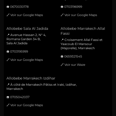
☎️
0670030178
☎️
0703196999
🔗
Voir sur Google Maps
🔗
Voir sur Google Maps
Allobebe Sala Al Jadida
Allobebe Marrakech Allal
Fassi
📍 Avenue Hassan 2, N° 4,
Romana Garden 34 B,
📍 Croisement Allal Fassi et
Sala Al Jadida
Yaacoub El Mansour
(Majorelle), Marrakech
☎️
0703195999
☎️
0659321545
🔗
Voir sur Google Maps
🔗
Voir sur Waze
Allobebe Marrakech Izdihar
📍 À côté de Marrakech Pâtiss et Iraki, Izdihar,
Marrakech
☎️
0705042037
🔗
Voir sur Google Maps