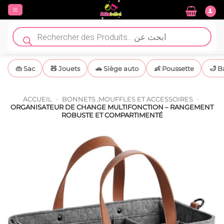
Passer
au
contenu
Recherche
de
produits
👜 Sac
🧸 Jouets
🚗 Siège auto
👶 Poussette
🛁 B
ACCUEIL
-
BONNETS ,MOUFFLES ET ACCESSOIRES
-
ORGANISATEUR DE CHANGE MULTIFONCTION – RANGEMENT
ROBUSTE ET COMPARTIMENTÉ