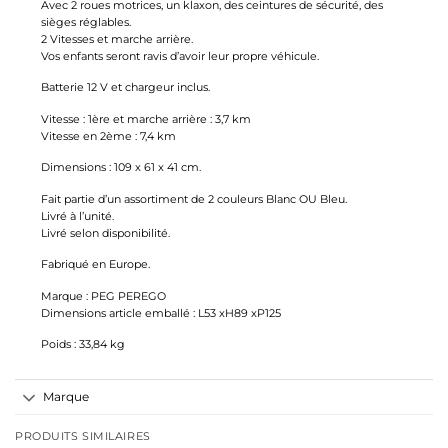
Avec 2 roues motrices, un klaxon, des ceintures de sécurité, des
sièges réglables.
2 Vitesses et marche arrière.
Vos enfants seront ravis d’avoir leur propre véhicule.
Batterie 12 V et chargeur inclus.
Vitesse : 1ère et marche arrière : 3,7 km
Vitesse en 2ème : 7,4 km
Dimensions : 109 x 61 x 41 cm.
Fait partie d’un assortiment de 2 couleurs Blanc OU Bleu.
Livré à l’unité.
Livré selon disponibilité.
Fabriqué en Europe.
Marque : PEG PEREGO
Dimensions article emballé :
L53 xH89 xP125
Poids :
33,84 kg
Marque
PRODUITS SIMILAIRES