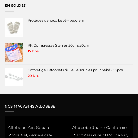
119 Dhs.
79 Dhs.
EN SOLDES
Protèges genoux bébé - babyjem
RR Compresses Steriles 30cmx30cm
15
Dhs
Coton-tige Bâtonnets d'Oreille souples pour bébé - 55pcs
20
Dhs
NOS MAGASINS ALLOBEBE
Allobebe Ain Sebaa
Allobebe Jnane Californie
📍 Villa N61, derrière café
📍 Lot Assakane Al Mounawar,