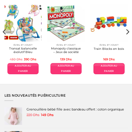
ÉVEIL ET JOUET
ÉVEIL ET JOUET
ÉVEIL ET JOUET
Transat balancelle
Monopoly classique
Train Blocks en bois
évolutif Bleu
– Jeux de société
Le
Le
450
Dhs
390
Dhs
139
Dhs
169
Dhs
prix
prix
initial
actuel
AJOUTER AU
AJOUTER AU
AJOUTER AU
était :
est :
450 Dhs.
390 Dhs.
PANIER
PANIER
PANIER
LES NOUVEAUTÉS PUÉRICULTURE
Grenouillère bébé fille avec bandeau offert : coton organique
Le
Le
220
Dhs
149
Dhs
prix
prix
initial
actuel
était :
est :
220 Dhs.
149 Dhs.