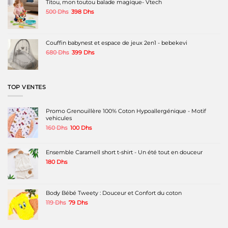
Titou, mon toutou balade magique- Vtech
Le
Le
500
Dhs
398
Dhs
prix
prix
initial
actuel
était :
est :
500 Dhs.
398 Dhs.
Couffin babynest et espace de jeux 2en1 - bebekevi
Le
Le
680
Dhs
399
Dhs
prix
prix
initial
actuel
était :
est :
680 Dhs.
399 Dhs.
TOP VENTES
Promo Grenouillère 100% Coton Hypoallergénique - Motif
vehicules
Le
Le
160
Dhs
100
Dhs
prix
prix
initial
actuel
était :
est :
Ensemble Caramell short t-shirt - Un été tout en douceur
160 Dhs.
100 Dhs.
180
Dhs
Body Bébé Tweety : Douceur et Confort du coton
Le
Le
119
Dhs
79
Dhs
prix
prix
initial
actuel
était :
est :