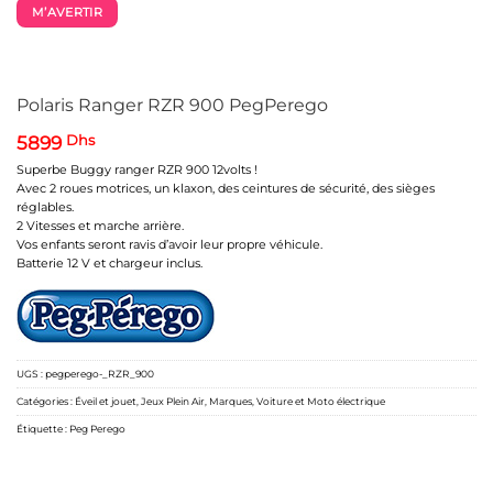
M’AVERTIR
Polaris Ranger RZR 900 PegPerego
5899
Dhs
Superbe Buggy ranger RZR 900 12volts !
Avec 2 roues motrices, un klaxon, des ceintures de sécurité, des sièges
réglables.
2 Vitesses et marche arrière.
Vos enfants seront ravis d’avoir leur propre véhicule.
Batterie 12 V et chargeur inclus.
UGS :
pegperego-_RZR_900
Catégories :
Éveil et jouet
,
Jeux Plein Air
,
Marques
,
Voiture et Moto électrique
Étiquette :
Peg Perego