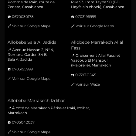
Pomme de Pain, route de
Rue 93, Imm Tayba 50 (BD
Zenata, Casablanca
Hayfa ain chock), Casablanca
☎️
0670030178
☎️
0703196999
🔗
Voir sur Google Maps
🔗
Voir sur Google Maps
Allobebe Sala Al Jadida
Allobebe Marrakech Allal
Fassi
📍 Avenue Hassan 2, N° 4,
Romana Garden 34 B,
📍 Croisement Allal Fassi et
Sala Al Jadida
Yaacoub El Mansour
(Majorelle), Marrakech
☎️
0703195999
☎️
0659321545
🔗
Voir sur Google Maps
🔗
Voir sur Waze
Allobebe Marrakech Izdihar
📍 À côté de Marrakech Pâtiss et Iraki, Izdihar,
Marrakech
☎️
0705042037
🔗
Voir sur Google Maps