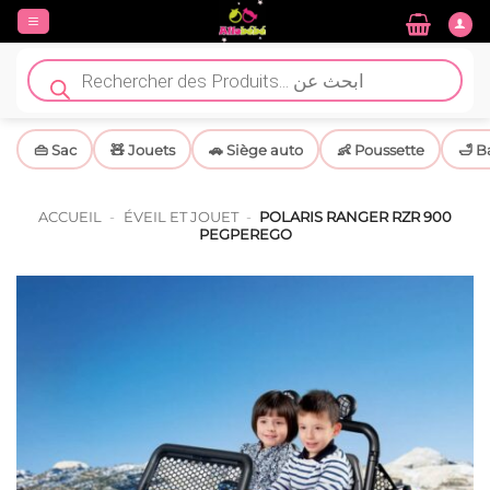
Passer
au
contenu
Recherche
de
produits
👜 Sac
🧸 Jouets
🚗 Siège auto
👶 Poussette
🛁 B
ACCUEIL
-
ÉVEIL ET JOUET
-
POLARIS RANGER RZR 900
PEGPEREGO