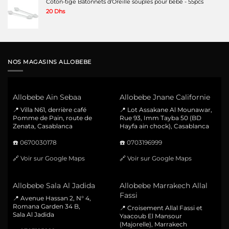
Coton-tige Bâtonnets d'Oreille souples pour bébé - 55pcs
20
Dhs
NOS MAGASINS ALLOBEBE
Allobebe Ain Sebaa
Allobebe Jnane Californie
📍 Villa N61, derrière café
📍 Lot Assakane Al Mounawar,
Pomme de Pain, route de
Rue 93, Imm Tayba 50 (BD
Zenata, Casablanca
Hayfa ain chock), Casablanca
☎️
0670030178
☎️
0703196999
🔗
Voir sur Google Maps
🔗
Voir sur Google Maps
Allobebe Sala Al Jadida
Allobebe Marrakech Allal
Fassi
📍 Avenue Hassan 2, N° 4,
Romana Garden 34 B,
📍 Croisement Allal Fassi et
Sala Al Jadida
Yaacoub El Mansour
(Majorelle), Marrakech