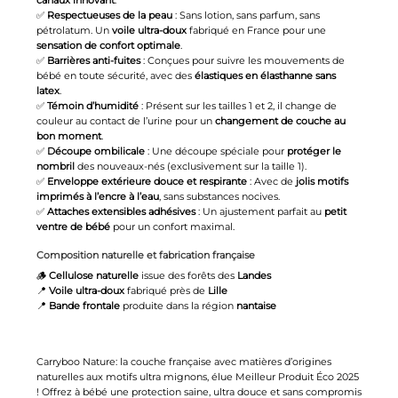
canaux innovant
.
✅
Respectueuses de la peau
: Sans lotion, sans parfum, sans
pétrolatum. Un
voile ultra-doux
fabriqué en France pour une
sensation de confort optimale
.
✅
Barrières anti-fuites
: Conçues pour suivre les mouvements de
bébé en toute sécurité, avec des
élastiques en élasthanne sans
latex
.
✅
Témoin d’humidité
: Présent sur les tailles 1 et 2, il change de
couleur au contact de l’urine pour un
changement de couche au
bon moment
.
✅
Découpe ombilicale
: Une découpe spéciale pour
protéger le
nombril
des nouveaux-nés (exclusivement sur la taille 1).
✅
Enveloppe extérieure douce et respirante
: Avec de
jolis motifs
imprimés à l’encre à l’eau
, sans substances nocives.
✅
Attaches extensibles adhésives
: Un ajustement parfait au
petit
ventre de bébé
pour un confort maximal.
Composition naturelle et fabrication française
🪵
Cellulose naturelle
issue des forêts des
Landes
📍
Voile ultra-doux
fabriqué près de
Lille
📍
Bande frontale
produite dans la région
nantaise
Carryboo Nature: la couche française avec matières d’origines
naturelles aux motifs ultra mignons, élue Meilleur Produit Éco 2025
! Offrez à bébé une protection saine, ultra douce et sans compromis