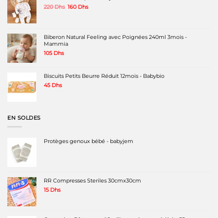
Le
Le
220
Dhs
160
Dhs
prix
prix
initial
actuel
était :
est :
220 Dhs.
160 Dhs.
Biberon Natural Feeling avec Poignées 240ml 3mois -
Mammia
105
Dhs
Biscuits Petits Beurre Réduit 12mois - Babybio
45
Dhs
EN SOLDES
Protèges genoux bébé - babyjem
RR Compresses Steriles 30cmx30cm
15
Dhs