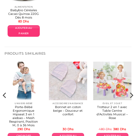
ALIMENTATION
Babybio Céréales
Cacao Quinoa 220G
Dés 8 mois
83
Dhs
AJOUTER AU
PANIER
PRODUITS SIMILAIRES
UNIVERS BÉBÉ
ACCESSOIRES NAISSANCE
ÉVEIL ET JOUET
Porte-Bébé
Bonnet en coton
Trotteur 2 en 1 avec
Ergonomique
beige – Douceur et
Table Centre
Hipseat 3 en 1
confort
d’Activités Musical –
aiebao – Mesh
Rose
Respirant, Position
M, 0 à 36 Mois
Le
Le
290
Dhs
30
Dhs
480
Dhs
380
Dhs
prix
prix
el
initial
actuel
CHOIX DES
AJOUTER AU
AJOUTER AU