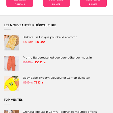
était :
est :
Dhs.
480 Dhs.
380 Dh
OPTIONS
PANIER
PANIER
Ce
produit
a
plusieurs
variations.
LES NOUVEAUTÉS PUÉRICULTURE
Les
options
peuvent
Barboteuse ludique pour bébé en coton
être
Le
Le
150
Dhs
120
Dhs
choisies
prix
prix
sur
initial
actuel
la
était :
est :
page
150 Dhs.
120 Dhs.
Promo Barboteuse ludique pour bébé pur mouslin
du
produit
Le
Le
180
Dhs
100
Dhs
prix
prix
initial
actuel
était :
est :
180 Dhs.
100 Dhs.
Body Bébé Tweety : Douceur et Confort du coton
Le
Le
119
Dhs
79
Dhs
prix
prix
initial
actuel
était :
est :
119 Dhs.
79 Dhs.
TOP VENTES
Grenouillère Lapin Comfy - bonnet et mouffles offerts