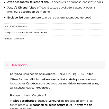
Avec des motifs tellement chou,
à découvrir en surprise, dans votre colis
Jusqu’à 12h anti-fuites
: efficacité testée et validée, classée A pour la
meilleure absorption du marché
Écolabellisé
pour prendre soin de la planète autant que de bébé
UGS :
3760001769470
Catégories :
Couches bébé
,
Univers Bébé
Marque :
Carryboo
Description
Carryboo Couches de nos Régions – Taille 1 (2-5 kg) – 24 Unités
Offrez à votre bébé le
meilleur du confort et de la protection
avec
les couches
Carryboo
, conçues avec des matériaux
naturels et sains
,
sans substances controversées.
Pourquoi choisir Carryboo ?
✅
Ultra absorbantes
: Jusqu’à
12 heures
de protection contre les
fuites grâce à un
cœur en cellulose naturelle
et un
système de