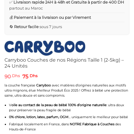
✅
Livraison rapide 24H à 48h et Gratuite à partir de 400 DH
partout au Maroc
💰
Paiement à la livraison ou par Virement
🔄
Retour facile
sous 7 jours
Carryboo Couches de nos Régions Taille 1 (2-5kg) –
24 Unités
Le
Le
90
Dhs
75
Dhs
prix
prix
initial
actuel
la
couche
française
Carryboo
avec matières d’origines naturelles aux motifs
était :
est :
ultra mignons, élue Meilleur Produit Éco 2025 ! Offrez à bébé une protection
90 Dhs.
75 Dhs.
saine, ultra douce et sans compromis.
V
oile au contact de la peau de bébé 100% d’origine naturelle
: ultra doux
pour préserver la peau fragile de bébé
0% chlore, lotion, latex, parfum, OGM
… uniquement le meilleur pour bébé
Fabriqué localement en France, dans
NOTRE Fabrique à Couches
des
Hauts-de-France