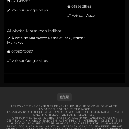
☎️
0703195999
☎️
0659321545
🔗
Voir sur Google Maps
🔗
Voir sur Waze
Allobebe Marrakech Izdihar
📍 À côté de Marrakech Pâtiss et Iraki, Izdihar,
Marrakech
☎️
0705042037
🔗
Voir sur Google Maps
Cash
On
Delivery
LES CONDITIONS GÉNÉRALES DE VENTE
POLITIQUE DE CONFIDENTIALITÉ
LIVRAISON
POLITIQUE D’ÉCHANGE
LES MAGASINS ALLOBEBE CASABLANCA, SALA AL JADIDA ( RÉGION RABAT TEMARA
SALÉ) MARRAKECH IZDIHAR ET ALLAL FASSI
QUI SOMMES NOUS
BAMBO
BABYBIO
COZYMUM
LANSINOH
ABENA
CENTIFOLIA
KIKKABOO
BABYJEM
AVENT-PHILIPS
INTERBABY
GILBERT
BIBS
KIKKABOO
TOMMEE & TIPPEE
HUANGER
MON BÉBÉ
MEDELA
SUAVINEX
PINGO
ECOLUNES
MAM
MUSTELA
INTERBABY
CANDIDE
SEVIBEBE
URIAGE