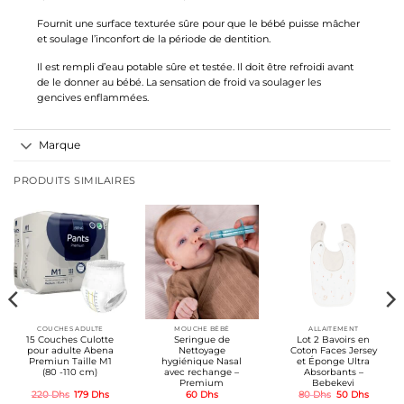
Fournit une surface texturée sûre pour que le bébé puisse mâcher
et soulage l’inconfort de la période de dentition.
Il est rempli d’eau potable sûre et testée. Il doit être refroidi avant
de le donner au bébé. La sensation de froid va soulager les
gencives enflammées.
Marque
PRODUITS SIMILAIRES
COUCHES ADULTE
MOUCHE BÉBÉ
ALLAITEMENT
15 Couches Culotte
Seringue de
Lot 2 Bavoirs en
pour adulte Abena
Nettoyage
Coton Faces Jersey
Premiun Taille M1
hygiénique Nasal
et Éponge Ultra
(80 -110 cm)
avec rechange –
Absorbants –
Premium
Bebekevi
Le
Le
Le
Le
220
Dhs
179
Dhs
60
Dhs
80
Dhs
50
Dhs
prix
prix
prix
prix