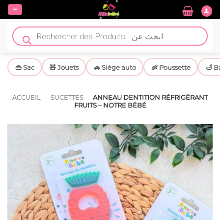
Passer
au
contenu
Recherche
de
produits
👜 Sac
🧸 Jouets
🚗 Siège auto
👶 Poussette
🛁 B
ACCUEIL
-
SUCETTES
-
ANNEAU DENTITION RÉFRIGÉRANT
FRUITS – NOTRE BÉBÉ