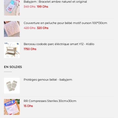
Babyjem : Bracelet ambre naturel et original
Le
Le
349
Dhs
199
Dhs
prix
prix
initial
actuel
était :
est :
349 Dhs.
199 Dhs.
Couverture en peluche pour bébé motif ourson 100*130cm
Le
Le
420
Dhs
320
Dhs
prix
prix
initial
actuel
était :
est :
420 Dhs.
320 Dhs.
Berceau cododo parc éléctrique smart Y12 - Kidilo
1750
Dhs
EN SOLDES
Protèges genoux bébé - babyjem
RR Compresses Steriles 30cmx30cm
15
Dhs