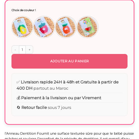
Choix de couleur !
quantité de Anneau Dentition Réfrigérant Fruits - notre bébé
AJOUTER AU PANIER
✅
Livraison rapide 24H à 48h et Gratuite à partir de
400 DH
partout au Maroc
💰
Paiement à la livraison ou par Virement
🔄
Retour facile
sous 7 jours
l’Anneau Dentition Fournit une surface texturée sûre pour que le bébé puisse
mâcher et soulage l’inconfort de la période de dentition. Il est rempli d’eau