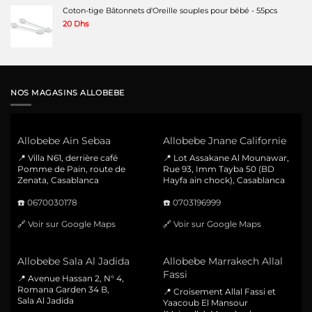
Coton-tige Bâtonnets d'Oreille souples pour bébé - 55pcs
20
Dhs
NOS MAGASINS ALLOBEBE
Allobebe Ain Sebaa
Allobebe Jnane Californie
📍 Villa N61, derrière café
📍 Lot Assakane Al Mounawar,
Pomme de Pain, route de
Rue 93, Imm Tayba 50 (BD
Zenata, Casablanca
Hayfa ain chock), Casablanca
☎️
0670030178
☎️
0703196999
🔗
Voir sur Google Maps
🔗
Voir sur Google Maps
Allobebe Sala Al Jadida
Allobebe Marrakech Allal
Fassi
📍 Avenue Hassan 2, N° 4,
Romana Garden 34 B,
📍 Croisement Allal Fassi et
Sala Al Jadida
Yaacoub El Mansour