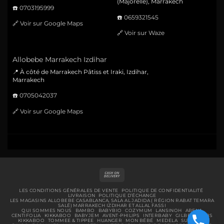
(Majorelle), Marrakech
☎️
0703195999
☎️
0659321545
🔗
Voir sur Google Maps
🔗
Voir sur Waze
Allobebe Marrakech Izdihar
📍 À côté de Marrakech Pâtiss et Iraki, Izdihar,
Marrakech
☎️
0705042037
🔗
Voir sur Google Maps
Cash
On
Delivery
LES CONDITIONS GÉNÉRALES DE VENTE
POLITIQUE DE CONFIDENTIALITÉ
LIVRAISON
POLITIQUE D’ÉCHANGE
LES MAGASINS ALLOBEBE CASABLANCA, SALA AL JADIDA ( RÉGION RABAT TEMARA
SALÉ) MARRAKECH IZDIHAR ET ALLAL FASSI
QUI SOMMES NOUS
BAMBO
BABYBIO
COZYMUM
LANSINOH
ABENA
CENTIFOLIA
KIKKABOO
BABYJEM
AVENT-PHILIPS
INTERBABY
GILBERT
BIBS
KIKKABOO
TOMMEE & TIPPEE
HUANGER
MON BÉBÉ
MEDELA
SUAVINEX