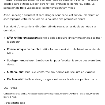
potable sûre et testée. Il doit être refroidi avant de le donner au bébé. La
sensation de froid va soulager les gencives enflammées.
Avec un design amusant et sans danger pour bébé, cet anneau de dentition
accompagne votre bébé lors de la poussée des premières dents.
Il est doté d’une partie à réfrigérer, afin de soulager les douleurs liées à la
dentition.
Effet réfrigérant apaisant
: le froid aide à réduire l’inflammation et à calmer
la douleur.
Forme ludique de dauphin
: attire l’attention et stimule l’éveil sensoriel de
bébé.
Soulagement naturel
: à mâchouiller pour favoriser la sortie des premières
dents.
Matériau sûr
: sans BPA, conforme aux normes de sécurité en vigueur.
Facile à saisir
: taille et design ergonomiques adaptés aux petites mains.
UGS :
P00375
Catégories :
SUCETTES
,
Accessoires allaitement / repas
,
Hygiène Dentaire
,
Para Bébé
,
Produits
Soins & Pack
Marque :
Notre bébé