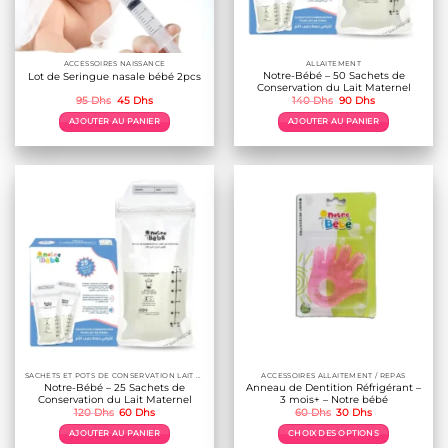
ACCESSOIRES NAISSANCE
ALLAITEMENT
Notre-Bébé – 50 Sachets de
Lot de Seringue nasale bébé 2pcs
Conservation du Lait Maternel
Le
Le
Le
Le
95
Dhs
45
Dhs
140
Dhs
90
Dhs
prix
prix
prix
prix
initial
actuel
initial
actuel
AJOUTER AU PANIER
AJOUTER AU PANIER
était :
est :
était :
est :
95 Dhs.
45 Dhs.
140 Dhs.
90 Dhs.
SACHETS ET POTS DE CONSERVATION LAIT MATERNE
ACCESSOIRES ALLAITEMENT / REPAS
Notre-Bébé – 25 Sachets de
Anneau de Dentition Réfrigérant –
Conservation du Lait Maternel
3 mois+ – Notre bébé
Le
Le
Le
Le
120
Dhs
60
Dhs
60
Dhs
30
Dhs
prix
prix
prix
prix
initial
actuel
initial
actuel
AJOUTER AU PANIER
CHOIX DES OPTIONS
était :
est :
était :
est :
120 Dhs.
60 Dhs.
60 Dhs.
30 Dhs.