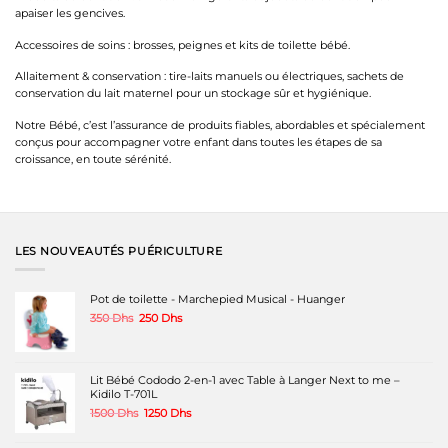
apaiser les gencives.
Accessoires de soins : brosses, peignes et kits de toilette bébé.
Allaitement & conservation : tire-laits manuels ou électriques, sachets de
conservation du lait maternel pour un stockage sûr et hygiénique.
Notre Bébé, c’est l’assurance de produits fiables, abordables et spécialement
conçus pour accompagner votre enfant dans toutes les étapes de sa
croissance, en toute sérénité.
LES NOUVEAUTÉS PUÉRICULTURE
Pot de toilette - Marchepied Musical - Huanger
Le
Le
350
Dhs
250
Dhs
prix
prix
initial
actuel
était :
est :
350 Dhs.
250 Dhs.
Lit Bébé Cododo 2-en-1 avec Table à Langer Next to me –
Kidilo T-701L
Le
Le
1500
Dhs
1250
Dhs
prix
prix
initial
actuel