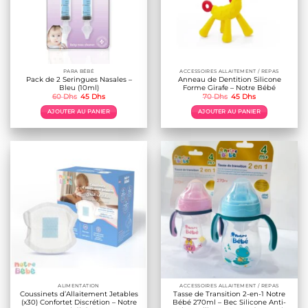
choisies
sur
la
page
du
produit
PARA BÉBÉ
ACCESSOIRES ALLAITEMENT / REPAS
Pack de 2 Seringues Nasales –
Anneau de Dentition Silicone
Bleu (10ml)
Forme Girafe – Notre Bébé
Le
Le
Le
Le
60
Dhs
45
Dhs
70
Dhs
45
Dhs
prix
prix
prix
prix
initial
actuel
initial
actuel
AJOUTER AU PANIER
AJOUTER AU PANIER
était :
est :
était :
est :
60 Dhs.
45 Dhs.
70 Dhs.
45 Dhs.
ALIMENTATION
ACCESSOIRES ALLAITEMENT / REPAS
Coussinets d’Allaitement Jetables
Tasse de Transition 2-en-1 Notre
(x30) Confortet Discrétion – Notre
Bébé 270ml – Bec Silicone Anti-