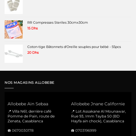
RR Compresses Steriles 30cmx30cm
15
Dhs
Coton-tige Bâtonnets d'Oreille souples pour bébé - 55pcs
20
Dhs
NOS MAGASINS ALLOBEBE
Allobebe Ain Sebaa
Allobebe Jnane Californie
📍 Villa N61, derrière café
📍 Lot Assakane Al Mounawar,
Pomme de Pain, route de
Rue 93, Imm Tayba 50 (BD
Zenata, Casablanca
Hayfa ain chock), Casablanca
☎️
0670030178
☎️
0703196999