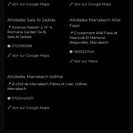
🔗
Voir sur Google Maps
🔗
Voir sur Google Maps
Allobebe Sala Al Jadida
Allobebe Marrakech Allal
Fassi
📍 Avenue Hassan 2, N° 4,
Romana Garden 34 B,
📍 Croisement Allal Fassi et
Sala Al Jadida
Yaacoub El Mansour
(Majorelle), Marrakech
☎️
0703195999
☎️
0659321545
🔗
Voir sur Google Maps
🔗
Voir sur Waze
Allobebe Marrakech Izdihar
📍 À côté de Marrakech Pâtiss et Iraki, Izdihar,
Marrakech
☎️
0705042037
🔗
Voir sur Google Maps