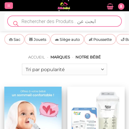
Passer
au
contenu
Recherche
de
produits
👜 Sac
🧸 Jouets
🚗 Siège auto
👶 Poussette
🛁 B
ACCUEIL
-
MARQUES
-
NOTRE BÉBÉ