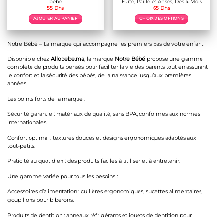
bébé
Fuite, Paille et Anses, Dès 4 Mois
55
Dhs
65
Dhs
AJOUTER AU PANIER
CHOIX DES OPTIONS
Ce
produit
a
Notre Bébé – La marque qui accompagne les premiers pas de votre enfant
plusieurs
variations.
Disponible chez
Allobebe.ma
, la marque
Notre Bébé
propose une gamme
Les
complète de produits pensés pour faciliter la vie des parents tout en assurant
options
le confort et la sécurité des bébés, de la naissance jusqu’aux premières
peuvent
années.
être
choisies
Les points forts de la marque :
sur
la
Sécurité garantie : matériaux de qualité, sans BPA, conformes aux normes
page
du
internationales.
produit
Confort optimal : textures douces et designs ergonomiques adaptés aux
tout-petits.
Praticité au quotidien : des produits faciles à utiliser et à entretenir.
Une gamme variée pour tous les besoins :
Accessoires d’alimentation : cuillères ergonomiques, sucettes alimentaires,
goupillons pour biberons.
Produits de dentition : anneaux réfrigérants et jouets de dentition pour