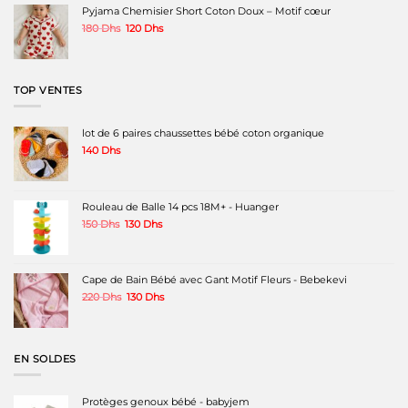
était :
est :
Pyjama Chemisier Short Coton Doux – Motif cœur
1500 Dhs.
1250 Dhs.
Le
Le
180
Dhs
120
Dhs
prix
prix
initial
actuel
était :
est :
180 Dhs.
120 Dhs.
TOP VENTES
lot de 6 paires chaussettes bébé coton organique
140
Dhs
Rouleau de Balle 14 pcs 18M+ - Huanger
Le
Le
150
Dhs
130
Dhs
prix
prix
initial
actuel
était :
est :
150 Dhs.
130 Dhs.
Cape de Bain Bébé avec Gant Motif Fleurs - Bebekevi
Le
Le
220
Dhs
130
Dhs
prix
prix
initial
actuel
était :
est :
220 Dhs.
130 Dhs.
EN SOLDES
Protèges genoux bébé - babyjem