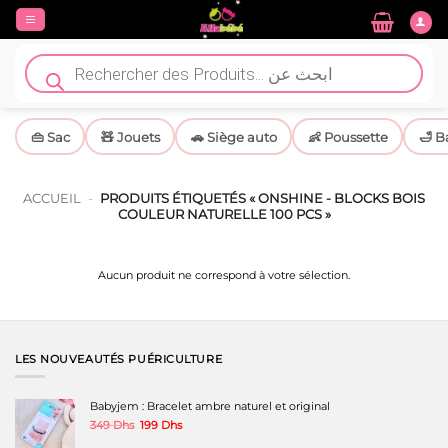
Passer
au
contenu
Recherche
de
produits
👜 Sac
🧸 Jouets
🚗 Siège auto
👶 Poussette
🛁 B
ACCUEIL
-
PRODUITS ÉTIQUETÉS « ONSHINE - BLOCKS BOIS
COULEUR NATURELLE 100 PCS »
Aucun produit ne correspond à votre sélection.
LES NOUVEAUTÉS PUÉRICULTURE
Babyjem : Bracelet ambre naturel et original
Le
Le
349
Dhs
199
Dhs
prix
prix