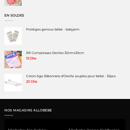
initial
actuel
était :
est :
120 Dhs.
89 Dhs.
EN SOLDES
Protèges genoux bébé - babyjem
RR Compresses Steriles 30cmx30cm
15
Dhs
Coton-tige Bâtonnets d'Oreille souples pour bébé - 55pcs
20
Dhs
NOS MAGASINS ALLOBEBE