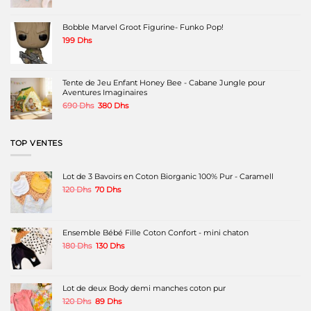
initial
actuel
était :
est :
349 Dhs.
199 Dhs.
Bobble Marvel Groot Figurine- Funko Pop!
199
Dhs
Tente de Jeu Enfant Honey Bee - Cabane Jungle pour
Aventures Imaginaires
Le
Le
690
Dhs
380
Dhs
prix
prix
initial
actuel
était :
est :
TOP VENTES
690 Dhs.
380 Dhs.
Lot de 3 Bavoirs en Coton Biorganic 100% Pur - Caramell
Le
Le
120
Dhs
70
Dhs
prix
prix
initial
actuel
était :
est :
120 Dhs.
70 Dhs.
Ensemble Bébé Fille Coton Confort - mini chaton
Le
Le
180
Dhs
130
Dhs
prix
prix
initial
actuel
était :
est :
180 Dhs.
130 Dhs.
Lot de deux Body demi manches coton pur
Le
Le
120
Dhs
89
Dhs
prix
prix