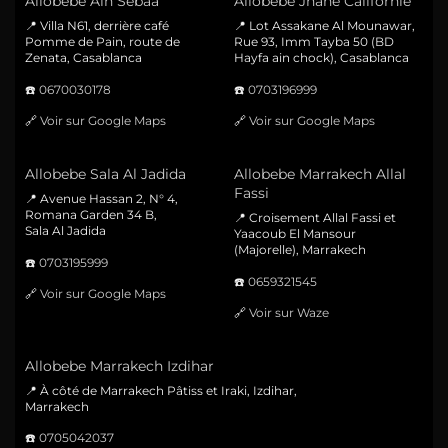
Allobebe Ain Sebaa
Allobebe Jnane Californie
📍 Villa N61, derrière café
📍 Lot Assakane Al Mounawar,
Pomme de Pain, route de
Rue 93, Imm Tayba 50 (BD
Zenata, Casablanca
Hayfa ain chock), Casablanca
☎️
0670030178
☎️
0703196999
🔗
Voir sur Google Maps
🔗
Voir sur Google Maps
Allobebe Sala Al Jadida
Allobebe Marrakech Allal
Fassi
📍 Avenue Hassan 2, N° 4,
Romana Garden 34 B,
📍 Croisement Allal Fassi et
Sala Al Jadida
Yaacoub El Mansour
(Majorelle), Marrakech
☎️
0703195999
☎️
0659321545
🔗
Voir sur Google Maps
🔗
Voir sur Waze
Allobebe Marrakech Izdihar
📍 À côté de Marrakech Pâtiss et Iraki, Izdihar,
Marrakech
☎️
0705042037