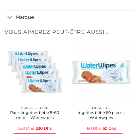
Marque
VOUS AIMEREZ PEUT-ÊTRE AUSSI…
COUCHES BÉBÉ
LINGETTES
Pack lingettes bebe 5×60
Lingettes bébé 60 pièces –
unite – Waterwipes
Waterwipes
Le
Le
Le
Le
250
Dhs
230
Dhs
60
Dhs
50
Dhs
prix
prix
prix
prix