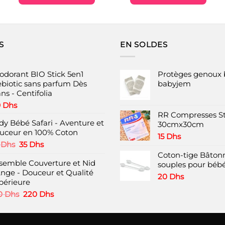
était :
est :
était :
est :
.
400 Dhs.
180 Dhs.
140 Dhs.
90 Dhs.
S
EN SOLDES
odorant BIO Stick 5en1
Protèges genoux 
ebiotic sans parfum Dès
babyjem
ns - Centifolia
9
Dhs
RR Compresses St
dy Bébé Safari - Aventure et
30cmx30cm
uceur en 100% Coton
15
Dhs
Le
Le
0
Dhs
35
Dhs
prix
prix
Coton-tige Bâtonn
semble Couverture et Nid
initial
actuel
souples pour bébé
Ange - Douceur et Qualité
était :
est :
20
Dhs
périeure
60 Dhs.
35 Dhs.
Le
Le
0
Dhs
220
Dhs
prix
prix
initial
actuel
était :
est :