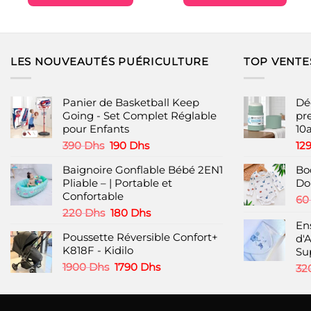
était :
est :
était :
est :
1400 Dhs.
700 Dhs.
490 Dhs.
390 Dhs
Ce
produit
a
plusieurs
LES NOUVEAUTÉS PUÉRICULTURE
TOP VENTE
variations.
Les
options
Panier de Basketball Keep
Dé
peuvent
Going - Set Complet Réglable
pr
pour Enfants
10a
être
choisies
Le
Le
390
Dhs
190
Dhs
12
prix
prix
sur
Baignoire Gonflable Bébé 2EN1
Bo
initial
actuel
la
Pliable – | Portable et
Do
était :
est :
page
Confortable
390 Dhs.
190 Dhs.
6
du
Le
Le
220
Dhs
180
Dhs
produit
prix
prix
En
Poussette Réversible Confort+
initial
actuel
d'
K818F - Kidilo
était :
est :
Su
220 Dhs.
180 Dhs.
Le
Le
1900
Dhs
1790
Dhs
32
prix
prix
initial
actuel
était :
est :