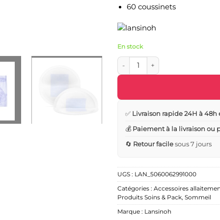
60 coussinets
En stock
quantité de Coussinets D'allait
✅
Livraison rapide 24H à 48h 
💰
Paiement à la livraison ou
🔄
Retour facile
sous 7 jours
UGS :
LAN_5060062991000
Catégories :
Accessoires allaitemen
Produits Soins & Pack
,
Sommeil
Marque :
Lansinoh