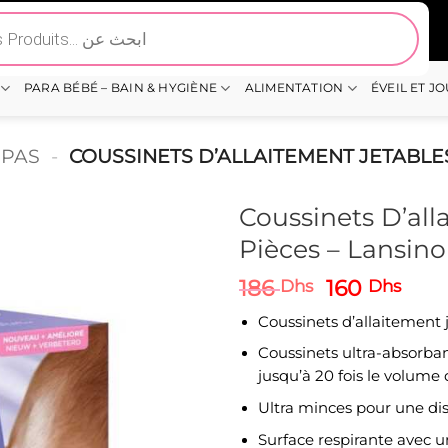
PARA BÉBÉ – BAIN & HYGIÈNE
ALIMENTATION
ÉVEIL ET J
EPAS
-
COUSSINETS D’ALLAITEMENT JETABLES
Coussinets D’all
Pièces – Lansin
Le
Le
186
160
Dhs
Dhs
prix
prix
Coussinets d’allaitement 
initial
actu
était :
est :
Coussinets ultra-absorban
186 Dhs.
160 
jusqu’à 20 fois le volume
Ultra minces pour une dis
Surface respirante avec 