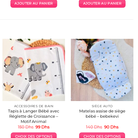
initial
actuel
AJOUTER AU PANIER
AJOUTER AU PANIER
était :
est :
215 Dhs.
199 Dhs.
ACCESSOIRES DE BAIN
SIÈGE AUTO
Tapis à Langer Bébé avec
Matelas assise de siège
Réglette de Croissance –
bébé – bebekevi
Motif Animal
Le
Le
Le
Le
150
Dhs
99
Dhs
140
Dhs
90
Dhs
prix
prix
prix
prix
initial
actuel
initial
actuel
CHOIX DES OPTIONS
CHOIX DES OPTIONS