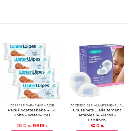
COFFRET PARAPHARMACIE
ACCESSOIRES ALLAITEMENT / REPAS
Pack lingettes bebe 4×60
Coussinets D’allaitement
unite – Waterwipes
Jetables 24 Pièces –
Lansinoh
Le
Le
215
Dhs
199
Dhs
80
Dhs
prix
prix