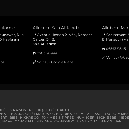
320 Dhs.
220 Dhs.
lifornie
Allobebe Sala Al Jadida
Allobebe Marr
Mounawar, Rue
📍 Avenue Hassan 2, N° 4, Romana
📍 Croisement A
D Hayfa ain
Garden 34 B,
El Mansour (Maj
Sala Al Jadida
☎️
0659321545
☎️
0703195999
🔗
Voir sur Waz
aps
🔗
Voir sur Google Maps
ITÉ
LIVRAISON
POLITIQUE D’ÉCHANGE
ABAT TEMARA SALÉ) MARRAKECH IZDIHAR ET ALLAL FASSI
QUI SOMMES
BERT
BIBS
KIKKABOO
TOMMEE & TIPPEE
HUANGER
MON BÉBÉ
MEDE
GIRAFE
CARAMELL
BIOLANE
CARRYBOO
CENTIFOLIA
PINK STUFF