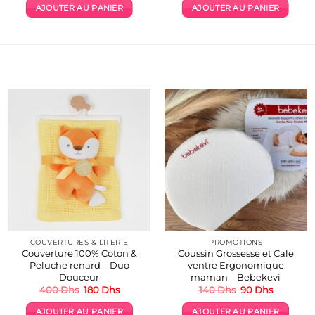
initial
actuel
initial
actuel
AJOUTER AU PANIER
AJOUTER AU PANIER
était :
est :
était :
est :
220 Dhs.
219 Dhs.
80 Dhs.
60 Dhs.
COUVERTURES & LITERIE
PROMOTIONS
Couverture 100% Coton &
Coussin Grossesse et Cale
Peluche renard – Duo
ventre Ergonomique
Douceur
maman – Bebekevi
Le
Le
Le
Le
400
Dhs
180
Dhs
140
Dhs
90
Dhs
prix
prix
prix
prix
initial
actuel
initial
actuel
AJOUTER AU PANIER
AJOUTER AU PANIER