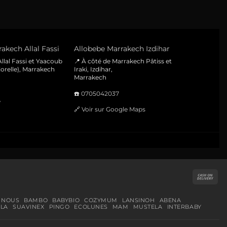
akech Allal Fassi
Allobebe Marrakech Izdihar
llal Fassi et Yaacoub
📍 À côté de Marrakech Pâtiss et
orelle), Marrakech
Iraki, Izdihar,
Marrakech
☎️
0705042037
e
🔗
Voir sur Google Maps
Cas
On
Del
 NOUS
BAMBO
BABYBIO
COZYMUM
LANSINOH
ABENA
LA
SUAVINEX
PINGO
ECOLUNES
MAM
MUSTELA
INTERBABY