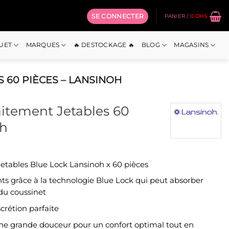
SE CONNECTER
PANIER /
0
DHS
OUET
MARQUES
🔥 DESTOCKAGE 🔥
BLOG
MAGASINS
 60 PIÈCES – LANSINOH
aitement Jetables 60
oh
jetables Blue Lock Lansinoh x 60 pièces
el
ts grâce à la technologie Blue Lock qui peut absorber
Dhs.
 du coussinet
crétion parfaite
une grande douceur pour un confort optimal tout en