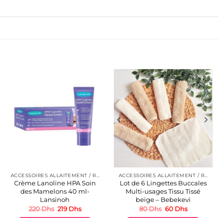
ACCESSOIRES ALLAITEMENT / REPAS
ACCESSOIRES ALLAITEMENT / REPAS
Crème Lanoline HPA Soin
Lot de 6 Lingettes Buccales
des Mamelons 40 ml-
Multi-usages Tissu Tissé
Lansinoh
beige – Bebekevi
Le
Le
Le
Le
220
Dhs
219
Dhs
80
Dhs
60
Dhs
prix
prix
prix
prix