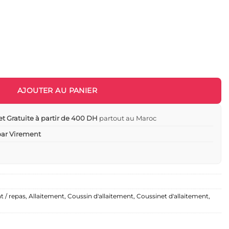
ement Jetables 60 Pièces - Lansinoh
AJOUTER AU PANIER
et Gratuite à partir de 400 DH
partout au Maroc
 par Virement
t / repas
,
Allaitement
,
Coussin d'allaitement
,
Coussinet d'allaitement
,