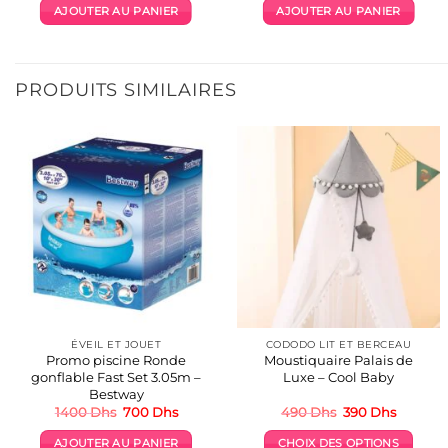
initial
actuel
initial
actuel
AJOUTER AU PANIER
AJOUTER AU PANIER
était :
est :
était :
est :
250 Dhs.
230 Dhs.
60 Dhs.
50 Dhs.
PRODUITS SIMILAIRES
ÉVEIL ET JOUET
CODODO LIT ET BERCEAU
Promo piscine Ronde
Moustiquaire Palais de
gonflable Fast Set 3.05m –
Luxe – Cool Baby
Bestway
Le
Le
Le
Le
1400
Dhs
700
Dhs
490
Dhs
390
Dhs
prix
prix
prix
prix
initial
actuel
initial
actuel
AJOUTER AU PANIER
CHOIX DES OPTIONS