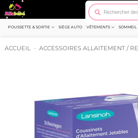
Passer
Recherche
de
au
produits
contenu
POUSSETTE & SORTIE
SIÈGE AUTO
VÊTEMENTS
SOMMEIL
ACCUEIL
-
ACCESSOIRES ALLAITEMENT / R