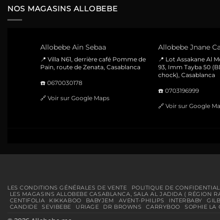
1900 Dhs.
1790 Dhs.
NOS MAGASINS ALLOBEBE
Allobebe Ain Sebaa
Allobebe Jnane Ca
📍 Villa N61, derrière café Pomme de
📍 Lot Assakane Al 
Pain, route de Zenata, Casablanca
93, Imm Tayba 50 (B
chock), Casablanca
☎️
0670030178
☎️
0703196999
🔗
Voir sur Google Maps
🔗
Voir sur Google M
LES CONDITIONS GÉNÉRALES DE VENTE
POLITIQUE DE CONFIDENTIAL
LES MAGASINS ALLOBEBE CASABLANCA, SALA AL JADIDA ( RÉGION R
CENTIFOLIA
KIKKABOO
BABYJEM
AVENT-PHILIPS
INTERBABY
GIL
CANDIDE
SEVIBEBE
URIAGE
DR BROWNS
CARRYBOO
SOPHIE LA 