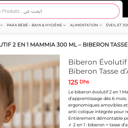
PARA BÉBÉ – BAIN & HYGIÈNE
ALIMENTATION
ÉVEIL ET J
TIF 2 EN 1 MAMMIA 300 ML – BIBERON TASS
Biberon Évoluti
Biberon Tasse d
125
Dhs
Le biberon évolutif 2 en 1
d’apprentissage dès 6 mois. 
ergonomiques amovibles et s
anti-colique intégrée pour r
Entièrement démontable pour
✓ 2 en 1 : biberon + tasse d