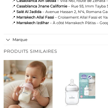
📍
Casablanca Aïn Sebaâ
– Villa N61, route de Zenata 
📍
Casablanca Jnane Californie
– Rue 93, Imm Tayba 
📍
Salé Al Jadida
– Avenue Hassan 2, N°4, Romana Ga
📍
Marrakech Allal Fassi
– Croisement Allal Fassi et Y
📍
Marrakech Izdihar
– À côté Marrakech Pâtiss –
Goo
Marque
PRODUITS SIMILAIRES