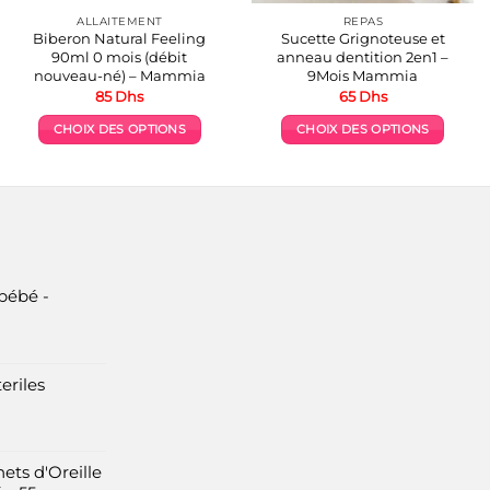
ALLAITEMENT
REPAS
Biberon Natural Feeling
Sucette Grignoteuse et
90ml 0 mois (débit
anneau dentition 2en1 –
nouveau-né) – Mammia
9Mois Mammia
85
Dhs
65
Dhs
CHOIX DES OPTIONS
CHOIX DES OPTIONS
.
Ce
Ce
produit
produit
a
a
plusieurs
plusieurs
variations.
variations.
Les
Les
options
options
bébé -
peuvent
peuvent
être
être
choisies
choisies
eriles
sur
sur
la
la
page
page
du
du
ets d'Oreille
produit
produit