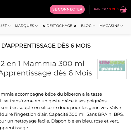
SE CONNECTER
PANIER /
0
DHS
OUET
MARQUES
🔥 DESTOCKAGE 🔥
BLOG
MAGASINS
E D’APPRENTISSAGE DÈS 6 MOIS
f 2 en 1 Mammia 300 ml –
’Apprentissage dès 6 Mois
 Mammia accompagne bébé du biberon à la tasse
Il se transforme en un geste grâce à ses poignées
on bec souple en silicone doux pour les gencives. Valve
éduire l’ingestion d’air. Capacité 300 ml. Sans BPA ni BPS.
 un nettoyage facile. Disponible en bleu, rose et vert.
’apprentissage