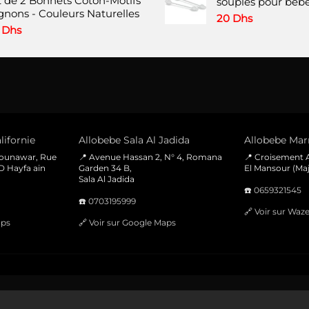
t de 2 Bonnets Coton-Motifs
initial
actuel
souples pour bébé
gnons - Couleurs Naturelles
était :
est :
20
Dhs
120 Dhs.
90 Dhs.
0
Dhs
lifornie
Allobebe Sala Al Jadida
Allobebe Marr
Mounawar, Rue
📍 Avenue Hassan 2, N° 4, Romana
📍 Croisement A
D Hayfa ain
Garden 34 B,
El Mansour (Maj
Sala Al Jadida
☎️
0659321545
☎️
0703195999
🔗
Voir sur Waz
aps
🔗
Voir sur Google Maps