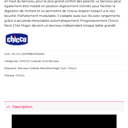
en haut du berceau, pour le plus grand confort des parents. Le berceau peut
également être installé en position légèrement inclinée pour faciliter la
digestion de l’enfant et lui permettre de mieux respirer lorsqu’il a le nez
bouché. Parfaitement modulable, il s’adapte aussi aux lits avec rangements
grâce à ses pieds rétractables automatiquement. Progressivement Chicco
Next 2 Me Magic devient un berceau indépendant lorsque bébé grandit.
UGS :
M/_CH_00079584700000
Catégories :
CHICCO
,
Cododo Lit et Berceau
Étiquette :
Berceau Cododo Next2Me Magic Cool - Chicco
Marque :
Chicco
Description