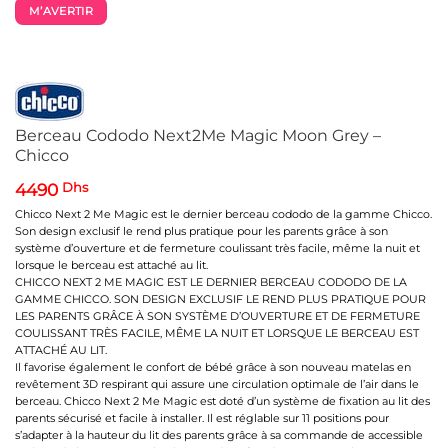
M’AVERTIR
Berceau Cododo Next2Me Magic Moon Grey –
Chicco
4490
Dhs
Chicco Next 2 Me Magic est le dernier berceau cododo de la gamme Chicco.
Son design exclusif le rend plus pratique pour les parents grâce à son
système d’ouverture et de fermeture coulissant très facile, même la nuit et
lorsque le berceau est attaché au lit.
CHICCO NEXT 2 ME MAGIC EST LE DERNIER BERCEAU CODODO DE LA
GAMME CHICCO. SON DESIGN EXCLUSIF LE REND PLUS PRATIQUE POUR
LES PARENTS GRÂCE À SON SYSTÈME D’OUVERTURE ET DE FERMETURE
COULISSANT TRÈS FACILE, MÊME LA NUIT ET LORSQUE LE BERCEAU EST
ATTACHÉ AU LIT.
Il favorise également le confort de bébé grâce à son nouveau matelas en
revêtement 3D respirant qui assure une circulation optimale de l’air dans le
berceau. Chicco Next 2 Me Magic est doté d’un système de fixation au lit des
parents sécurisé et facile à installer. Il est réglable sur 11 positions pour
s’adapter à la hauteur du lit des parents grâce à sa commande de accessible