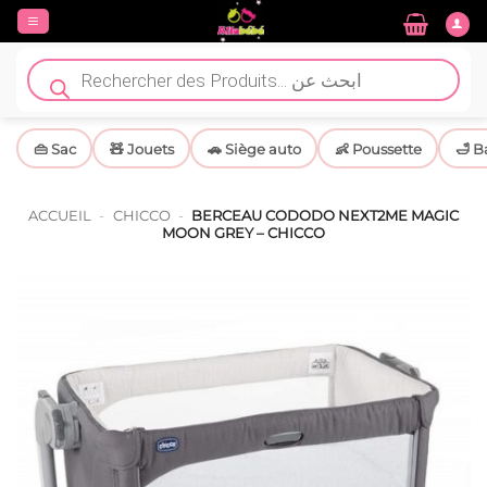
Passer
au
contenu
Recherche
de
produits
👜 Sac
🧸 Jouets
🚗 Siège auto
👶 Poussette
🛁 B
ACCUEIL
-
CHICCO
-
BERCEAU CODODO NEXT2ME MAGIC
MOON GREY – CHICCO