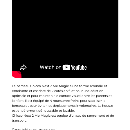
Le berceau Chicco Next 2 Me Magic a une forme arrondie et
enrobante et est doté de 2 côtés en filet pour une aération
optimale et pour maintenir le contact visuel entre les parents et
l’enfant. Il est équipé de 4 roues avec freins pour stabiliser le
berceau et pour éviter les déplacements involontaires. La housse
est entièrement déhoussable et lavable.
Chicco Next 2 Me Magic est équipé d’un sac de rangement et de
transport.
Caractéristiques techniques :