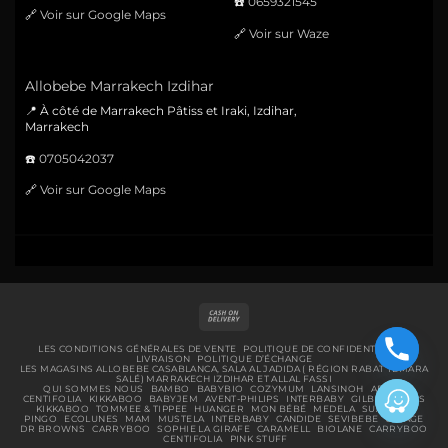
☎️
0659321545
🔗
Voir sur Google Maps
🔗
Voir sur Waze
Allobebe Marrakech Izdihar
📍 À côté de Marrakech Pâtiss et Iraki, Izdihar,
Marrakech
☎️
0705042037
🔗
Voir sur Google Maps
Cash
On
Delivery
LES CONDITIONS GÉNÉRALES DE VENTE
POLITIQUE DE CONFIDENTIALITÉ
LIVRAISON
POLITIQUE D’ÉCHANGE
LES MAGASINS ALLOBEBE CASABLANCA, SALA AL JADIDA ( RÉGION RABAT TEMARA
SALÉ) MARRAKECH IZDIHAR ET ALLAL FASSI
QUI SOMMES NOUS
BAMBO
BABYBIO
COZYMUM
LANSINOH
ABENA
CENTIFOLIA
KIKKABOO
BABYJEM
AVENT-PHILIPS
INTERBABY
GILBERT
BIBS
KIKKABOO
TOMMEE & TIPPEE
HUANGER
MON BÉBÉ
MEDELA
SUAVINEX
PINGO
ECOLUNES
MAM
MUSTELA
INTERBABY
CANDIDE
SEVIBEBE
URIAGE
DR BROWNS
CARRYBOO
SOPHIE LA GIRAFE
CARAMELL
BIOLANE
CARRYBOO
CENTIFOLIA
PINK STUFF