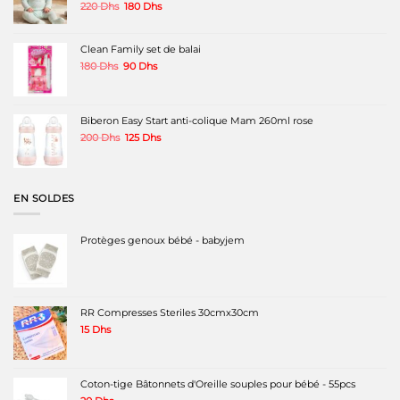
Le
Le
220
Dhs
180
Dhs
prix
prix
initial
actuel
était :
est :
Clean Family set de balai
220 Dhs.
180 Dhs.
Le
Le
180
Dhs
90
Dhs
prix
prix
initial
actuel
était :
est :
180 Dhs.
90 Dhs.
Biberon Easy Start anti-colique Mam 260ml rose
Le
Le
200
Dhs
125
Dhs
prix
prix
initial
actuel
était :
est :
200 Dhs.
125 Dhs.
EN SOLDES
Protèges genoux bébé - babyjem
RR Compresses Steriles 30cmx30cm
15
Dhs
Coton-tige Bâtonnets d'Oreille souples pour bébé - 55pcs