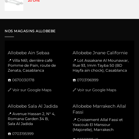
20
Dhs
NOS MAGASINS ALLOBEBE
Allobebe Ain Sebaa
Allobebe Jnane Californie
📍 Villa N61, derrière café
📍 Lot Assakane Al Mounawar,
Pomme de Pain, route de
Rue 93, Imm Tayba 50 (BD
Zenata, Casablanca
Hayfa ain chock), Casablanca
☎️
0670030178
☎️
0703196999
🔗
Voir sur Google Maps
🔗
Voir sur Google Maps
Allobebe Sala Al Jadida
Allobebe Marrakech Allal
Fassi
📍 Avenue Hassan 2, N° 4,
Romana Garden 34 B,
📍 Croisement Allal Fassi et
Sala Al Jadida
Yaacoub El Mansour
(Majorelle), Marrakech
☎️
0703195999