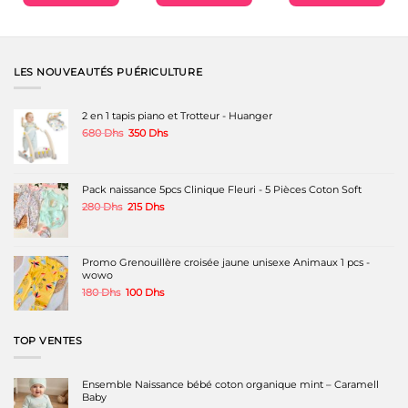
Ce
Ce
produit
produit
a
a
plusieurs
plusieurs
variations.
variations.
LES NOUVEAUTÉS PUÉRICULTURE
Les
Les
options
options
peuvent
peuvent
2 en 1 tapis piano et Trotteur - Huanger
être
être
Le
Le
680
Dhs
350
Dhs
choisies
choisies
prix
prix
sur
sur
initial
actuel
la
la
était :
est :
page
page
680 Dhs.
350 Dhs.
Pack naissance 5pcs Clinique Fleuri - 5 Pièces Coton Soft
du
du
produit
produit
Le
Le
280
Dhs
215
Dhs
prix
prix
initial
actuel
était :
est :
280 Dhs.
215 Dhs.
Promo Grenouillère croisée jaune unisexe Animaux 1 pcs -
wowo
Le
Le
180
Dhs
100
Dhs
prix
prix
initial
actuel
était :
est :
TOP VENTES
180 Dhs.
100 Dhs.
Ensemble Naissance bébé coton organique mint – Caramell
Baby