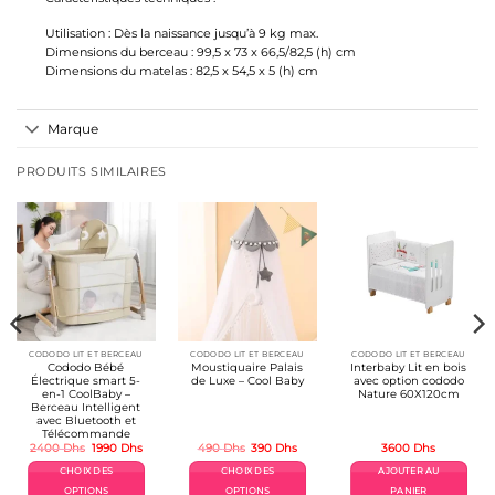
Utilisation : Dès la naissance jusqu’à 9 kg max.
Dimensions du berceau : 99,5 x 73 x 66,5/82,5 (h) cm
Dimensions du matelas : 82,5 x 54,5 x 5 (h) cm
Marque
PRODUITS SIMILAIRES
CODODO LIT ET BERCEAU
CODODO LIT ET BERCEAU
CODODO LIT ET BERCEAU
Cododo Bébé
Moustiquaire Palais
Interbaby Lit en bois
Électrique smart 5-
de Luxe – Cool Baby
avec option cododo
en-1 CoolBaby –
Nature 60X120cm
Berceau Intelligent
avec Bluetooth et
Télécommande
Le
Le
Le
Le
2400
Dhs
1990
Dhs
490
Dhs
390
Dhs
3600
Dhs
prix
prix
prix
prix
initial
actuel
initial
actuel
CHOIX DES
CHOIX DES
AJOUTER AU
était :
est :
était :
est :
2400 Dhs.
1990 Dhs.
490 Dhs.
390 Dhs.
OPTIONS
OPTIONS
PANIER