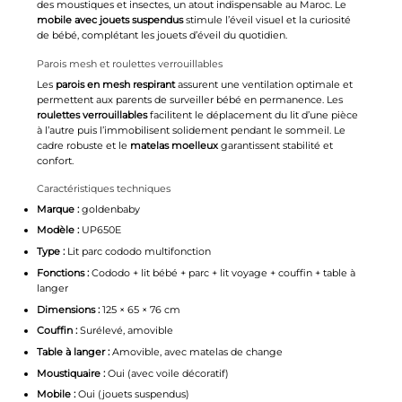
des moustiques et insectes, un atout indispensable au Maroc. Le
mobile avec jouets suspendus
stimule l’éveil visuel et la curiosité
de bébé, complétant les
jouets d’éveil
du quotidien.
Parois mesh et roulettes verrouillables
Les
parois en mesh respirant
assurent une ventilation optimale et
permettent aux parents de surveiller bébé en permanence. Les
roulettes verrouillables
facilitent le déplacement du lit d’une pièce
à l’autre puis l’immobilisent solidement pendant le sommeil. Le
cadre robuste et le
matelas moelleux
garantissent stabilité et
confort.
Caractéristiques techniques
Marque :
goldenbaby
Modèle :
UP650E
Type :
Lit parc cododo multifonction
Fonctions :
Cododo + lit bébé + parc + lit voyage + couffin + table à
langer
Dimensions :
125 × 65 × 76 cm
Couffin :
Surélevé, amovible
Table à langer :
Amovible, avec matelas de change
Moustiquaire :
Oui (avec voile décoratif)
Mobile :
Oui (jouets suspendus)