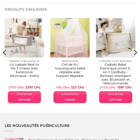
a
plusieurs
PRODUITS SIMILAIRES
variations.
Les
options
peuvent
être
choisies
sur
la
page
du
produit
TRANSAT & BALANCELLE
BONS PLANS
CODODO LIT ET BERCEAU
Lit cododo Next to
Ciel de lit /
Cododo Bébé
Me 2 niveau avec
moustiquaire bébé
Électrique smart 5-
balançoire
réglable avec
en-1 CoolBaby –
électrique – Kidilo
Support Réglable
Berceau Intelligent
avec Bluetooth et
Télécommande
Le
Le
Le
Le
Le
Le
2700
Dhs
2390
Dhs
490
Dhs
320
Dhs
2400
Dhs
1990
Dhs
prix
prix
prix
prix
prix
prix
initial
actuel
initial
actuel
initial
actue
CHOIX DES
AJOUTER AU
CHOIX DES
était :
est :
était :
est :
était :
est :
2700 Dhs.
2390 Dhs.
490 Dhs.
320 Dhs.
2400 Dhs.
1990 
OPTIONS
PANIER
OPTIONS
Ce
Ce
produit
produit
a
a
plusieurs
plusieurs
variations.
variations.
LES NOUVEAUTÉS PUÉRICULTURE
Les
Les
options
options
peuvent
peuvent