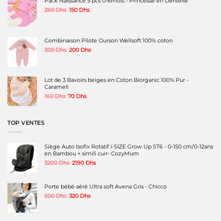
Pack Naissance 5 pcs 0-6mois - Princesse en Dentelle
être
être
Le
Le
260
Dhs
150
Dhs
choisies
choisies
prix
prix
sur
sur
initial
actuel
la
la
était :
est :
page
page
260 Dhs.
150 Dhs.
Combinaison Pilote Ourson Wellsoft 100% coton
du
du
produit
produit
Le
Le
300
Dhs
200
Dhs
prix
prix
initial
actuel
était :
est :
300 Dhs.
200 Dhs.
Lot de 3 Bavoirs beiges en Coton Biorganic 100% Pur -
Caramell
Le
Le
160
Dhs
70
Dhs
prix
prix
initial
actuel
était :
est :
TOP VENTES
160 Dhs.
70 Dhs.
Siège Auto Isofix Rotatif i-SIZE Grow Up ST6 - 0-150 cm/0-12ans
en Bambou + simili cuir- CozyMum
Le
Le
3200
Dhs
2190
Dhs
prix
prix
initial
actuel
était :
est :
Porte bébé aéré Ultra soft Avena Gris - Chicco
3200 Dhs.
2190 Dhs.
Le
Le
500
Dhs
320
Dhs
prix
prix
initial
actuel
était :
est :