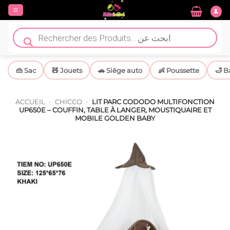
Passer
au
contenu
Recherche
de
produits
👜 Sac
🧸 Jouets
🚗 Siège auto
👶 Poussette
🛁 B
ACCUEIL
-
CHICCO
-
LIT PARC CODODO MULTIFONCTION
UP650E – COUFFIN, TABLE À LANGER, MOUSTIQUAIRE ET
MOBILE GOLDEN BABY