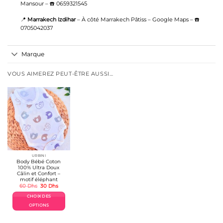
Mansour – ☎️ 0659321545
📍
Marrakech Izdihar
– À côté Marrakech Pâtiss –
Google Maps
– ☎️
0705042037
Marque
VOUS AIMEREZ PEUT-ÊTRE AUSSI…
URBINI
Body Bébé Coton
100% Ultra Doux
Câlin et Confort –
motif éléphant
Le
Le
60
Dhs
30
Dhs
prix
prix
initial
actuel
CHOIX DES
était :
est :
60 Dhs.
30 Dhs.
OPTIONS
Ce
produit