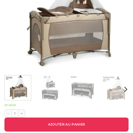
En stock
quantité de Lit Parc Cododo Multifonction UP650E – Couffin, Table à Langer, Mousti
AJOUTER AU PANIER