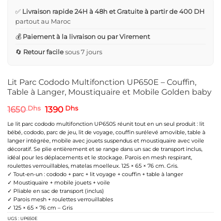
✅
Livraison rapide 24H à 48h et Gratuite à partir de 400 DH
partout au Maroc
💰
Paiement à la livraison ou par Virement
🔄
Retour facile
sous 7 jours
Lit Parc Cododo Multifonction UP650E – Couffin,
Table à Langer, Moustiquaire et Mobile Golden baby
Le
Le
1650
Dhs
1390
Dhs
prix
prix
initial
actuel
Le lit parc cododo multifonction UP650S réunit tout en un seul produit : lit
était :
est :
bébé, cododo, parc de jeu, lit de voyage, couffin surélevé amovible, table à
1650 Dhs.
1390 Dhs.
langer intégrée, mobile avec jouets suspendus et moustiquaire avec voile
décoratif. Se plie entièrement et se range dans un sac de transport inclus,
idéal pour les déplacements et le stockage. Parois en mesh respirant,
roulettes verrouillables, matelas moelleux. 125 × 65 × 76 cm. Gris.
✓ Tout-en-un : cododo + parc + lit voyage + couffin + table à langer
✓ Moustiquaire + mobile jouets + voile
✓ Pliable en sac de transport (inclus)
✓ Parois mesh + roulettes verrouillables
✓ 125 × 65 × 76 cm – Gris
UGS :
UP650E