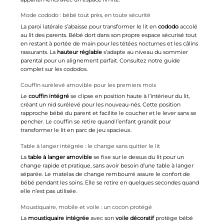
Mode cododo : bébé tout près, en toute sécurité
La paroi latérale s’abaisse pour transformer le lit en
cododo
accolé
au lit des parents. Bébé dort dans son propre espace sécurisé tout
en restant à portée de main pour les tétées nocturnes et les câlins
rassurants. La
hauteur réglable
s’adapte au niveau du sommier
parental pour un alignement parfait. Consultez notre
guide
complet sur les cododos
.
Couffin surélevé amovible pour les premiers mois
Le
couffin intégré
se clipse en position haute à l’intérieur du lit,
créant un nid surélevé pour les nouveau-nés. Cette position
rapproche bébé du parent et facilite le coucher et le lever sans se
pencher. Le couffin se retire quand l’enfant grandit pour
transformer le lit en parc de jeu spacieux.
Table à langer intégrée : le change sans quitter le lit
La
table à langer amovible
se fixe sur le dessus du lit pour un
change rapide et pratique, sans avoir besoin d’une
table à langer
séparée. Le matelas de change rembourré assure le confort de
bébé pendant les soins. Elle se retire en quelques secondes quand
elle n’est pas utilisée.
Moustiquaire, mobile et voile : un cocon protégé
La
moustiquaire intégrée
avec son
voile décoratif
protège bébé