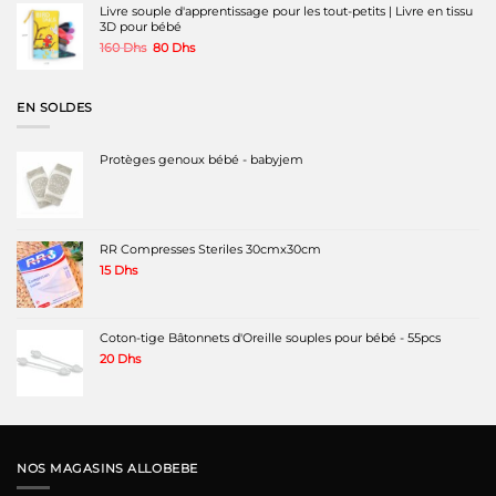
500 Dhs.
320 Dhs.
Livre souple d'apprentissage pour les tout-petits | Livre en tissu
3D pour bébé
Le
Le
160
Dhs
80
Dhs
prix
prix
initial
actuel
était :
est :
EN SOLDES
160 Dhs.
80 Dhs.
Protèges genoux bébé - babyjem
RR Compresses Steriles 30cmx30cm
15
Dhs
Coton-tige Bâtonnets d'Oreille souples pour bébé - 55pcs
20
Dhs
NOS MAGASINS ALLOBEBE