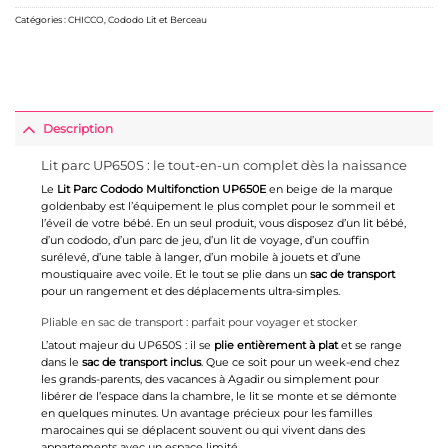
Catégories :
CHICCO
,
Cododo Lit et Berceau
Description
Lit parc UP650S : le tout-en-un complet dès la naissance
Le
Lit Parc Cododo Multifonction UP650E
en beige de la marque
goldenbaby est l’équipement le plus complet pour le sommeil et
l’éveil de votre bébé. En un seul produit, vous disposez d’un
lit bébé
,
d’un cododo, d’un
parc de jeu
, d’un lit de voyage, d’un couffin
surélevé, d’une table à langer, d’un mobile à jouets et d’une
moustiquaire avec voile. Et le tout se plie dans un
sac de transport
pour un rangement et des déplacements ultra-simples.
Pliable en sac de transport : parfait pour voyager et stocker
L’atout majeur du UP650S : il se
plie entièrement à plat
et se range
dans le
sac de transport inclus
. Que ce soit pour un week-end chez
les grands-parents, des vacances à Agadir ou simplement pour
libérer de l’espace dans la chambre, le lit se monte et se démonte
en quelques minutes. Un avantage précieux pour les familles
marocaines qui se déplacent souvent ou qui vivent dans des
appartements avec un espace limité.