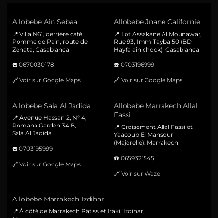
Allobebe Ain Sebaa
Allobebe Jnane Californie
📍 Villa N61, derrière café
📍 Lot Assakane Al Mounawar,
Pomme de Pain, route de
Rue 93, Imm Tayba 50 (BD
Zenata, Casablanca
Hayfa ain chock), Casablanca
☎️
0670030178
☎️
0703196999
🔗
Voir sur Google Maps
🔗
Voir sur Google Maps
Allobebe Sala Al Jadida
Allobebe Marrakech Allal
Fassi
📍 Avenue Hassan 2, N° 4,
Romana Garden 34 B,
📍 Croisement Allal Fassi et
Sala Al Jadida
Yaacoub El Mansour
(Majorelle), Marrakech
☎️
0703195999
☎️
0659321545
🔗
Voir sur Google Maps
🔗
Voir sur Waze
Allobebe Marrakech Izdihar
📍 À côté de Marrakech Pâtiss et Iraki, Izdihar,