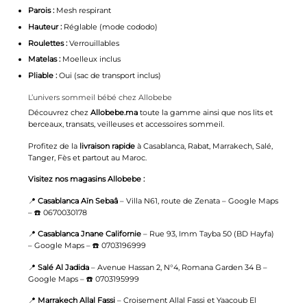
Parois :
Mesh respirant
Hauteur :
Réglable (mode cododo)
Roulettes :
Verrouillables
Matelas :
Moelleux inclus
Pliable :
Oui (sac de transport inclus)
L’univers sommeil bébé chez Allobebe
Découvrez chez
Allobebe.ma
toute la gamme ainsi que nos
lits et
berceaux
,
transats
,
veilleuses
et
accessoires sommeil
.
Profitez de la
livraison rapide
à Casablanca, Rabat, Marrakech, Salé,
Tanger, Fès et partout au Maroc.
Visitez nos magasins Allobebe :
📍
Casablanca Aïn Sebaâ
– Villa N61, route de Zenata –
Google Maps
– ☎️ 0670030178
📍
Casablanca Jnane Californie
– Rue 93, Imm Tayba 50 (BD Hayfa)
–
Google Maps
– ☎️ 0703196999
📍
Salé Al Jadida
– Avenue Hassan 2, N°4, Romana Garden 34 B –
Google Maps
– ☎️ 0703195999
📍
Marrakech Allal Fassi
– Croisement Allal Fassi et Yaacoub El