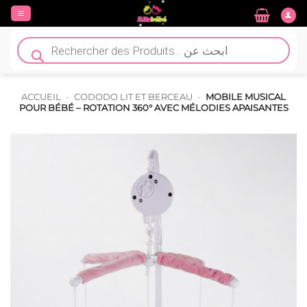
Passer
au
contenu
Recherche
de
produits
ACCUEIL
-
CODODO LIT ET BERCEAU
-
MOBILE MUSICAL
POUR BÉBÉ – ROTATION 360° AVEC MÉLODIES APAISANTES