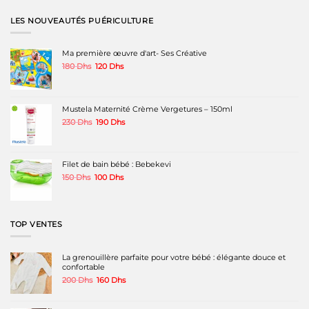
plusieurs
variations.
LES NOUVEAUTÉS PUÉRICULTURE
Les
options
peuvent
Ma première œuvre d'art- Ses Créative
être
Le
Le
180
Dhs
120
Dhs
choisies
prix
prix
sur
initial
actuel
la
était :
est :
page
180 Dhs.
120 Dhs.
Mustela Maternité Crème Vergetures – 150ml
du
produit
Le
Le
230
Dhs
190
Dhs
prix
prix
initial
actuel
était :
est :
230 Dhs.
190 Dhs.
Filet de bain bébé : Bebekevi
Le
Le
150
Dhs
100
Dhs
prix
prix
initial
actuel
était :
est :
150 Dhs.
100 Dhs.
TOP VENTES
La grenouillère parfaite pour votre bébé : élégante douce et
confortable
Le
Le
200
Dhs
160
Dhs
prix
prix
initial
actuel
était :
est :