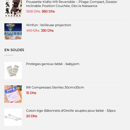
Poussette Kidilo M9 Reversible – Pliage Compact, Dossier
200 Dhs.
160 Dhs.
Inclinable Position Couchée, Dès la Naissance
Le
Le
1200
Dhs
850
Dhs
prix
prix
initial
actuel
était :
est :
Winfun : Veilleuse projection
1200 Dhs.
850 Dhs.
Le
Le
490
Dhs
330
Dhs
prix
prix
initial
actuel
était :
est :
490 Dhs.
330 Dhs.
EN SOLDES
Protèges genoux bébé - babyjem
RR Compresses Steriles 30cmx30cm
15
Dhs
Coton-tige Bâtonnets d'Oreille souples pour bébé - 55pcs
20
Dhs