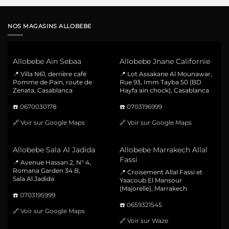
NOS MAGASINS ALLOBEBE
Allobebe Ain Sebaa
Allobebe Jnane Californie
📍 Villa N61, derrière café
📍 Lot Assakane Al Mounawar,
Pomme de Pain, route de
Rue 93, Imm Tayba 50 (BD
Zenata, Casablanca
Hayfa ain chock), Casablanca
☎️
0670030178
☎️
0703196999
🔗
Voir sur Google Maps
🔗
Voir sur Google Maps
Allobebe Sala Al Jadida
Allobebe Marrakech Allal
Fassi
📍 Avenue Hassan 2, N° 4,
Romana Garden 34 B,
📍 Croisement Allal Fassi et
Sala Al Jadida
Yaacoub El Mansour
(Majorelle), Marrakech
☎️
0703195999
☎️
0659321545
🔗
Voir sur Google Maps
🔗
Voir sur Waze