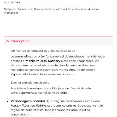
UGS :
SNTY86
Catégories :
Cododo Lit et Berceau
,
Éveil et jouet
,
Jouet Bébé
,
Peluches et doudous
,
Promotions
Description
Un monde de douceur pour les nuits de bébé
Le sommeil est un pilier fondamental du développement de votre
enfant. Le
mobile musical Sunnozy
a été conçu pour créer une
atmosphère calme et sécurisante dans le berceau. Avec ses
mélodies berçantes et ses mouvements lents, il aide bébé à
s’apaiser et à trouver le sommeil en douceur.
Éveil et stimulation visuelle
Au-delà de la musique, le mobile joue un rôle clé dans le
développement sensoriel de votre bébé :
Personnages suspendus :
Qu’il s’agisse des thèmes
Lion & Bear
,
Happy Forest
ou
Rabbit
, ces jouets colorés et légers captivent le
regard de bébé et stimulent ses capacités visuelles et sa
concentration.