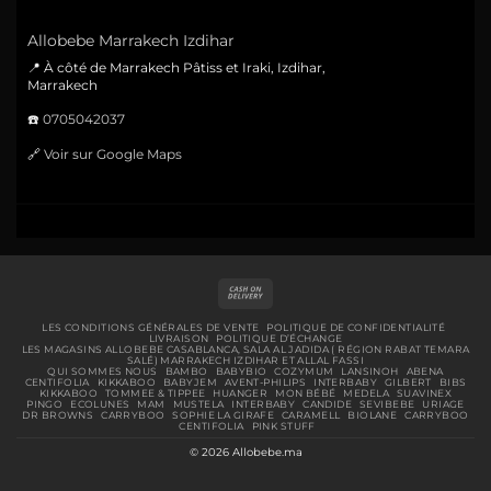
Allobebe Marrakech Izdihar
📍 À côté de Marrakech Pâtiss et Iraki, Izdihar,
Marrakech
☎️
0705042037
🔗
Voir sur Google Maps
Cash
On
Delivery
LES CONDITIONS GÉNÉRALES DE VENTE
POLITIQUE DE CONFIDENTIALITÉ
LIVRAISON
POLITIQUE D’ÉCHANGE
LES MAGASINS ALLOBEBE CASABLANCA, SALA AL JADIDA ( RÉGION RABAT TEMARA
SALÉ) MARRAKECH IZDIHAR ET ALLAL FASSI
QUI SOMMES NOUS
BAMBO
BABYBIO
COZYMUM
LANSINOH
ABENA
CENTIFOLIA
KIKKABOO
BABYJEM
AVENT-PHILIPS
INTERBABY
GILBERT
BIBS
KIKKABOO
TOMMEE & TIPPEE
HUANGER
MON BÉBÉ
MEDELA
SUAVINEX
PINGO
ECOLUNES
MAM
MUSTELA
INTERBABY
CANDIDE
SEVIBEBE
URIAGE
DR BROWNS
CARRYBOO
SOPHIE LA GIRAFE
CARAMELL
BIOLANE
CARRYBOO
CENTIFOLIA
PINK STUFF
© 2026 Allobebe.ma