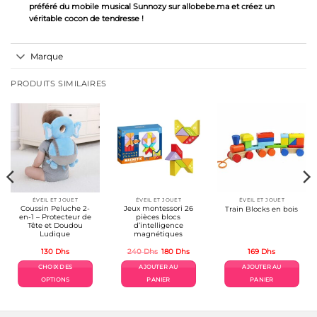
préféré du mobile musical Sunnozy sur allobebe.ma et créez un
véritable cocon de tendresse !
Marque
PRODUITS SIMILAIRES
ÉVEIL ET JOUET
ÉVEIL ET JOUET
ÉVEIL ET JOUET
Coussin Peluche 2-
Jeux montessori 26
Train Blocks en bois
en-1 – Protecteur de
pièces blocs
Tête et Doudou
d’intelligence
Ludique
magnétiques
Le
Le
130
Dhs
240
Dhs
180
Dhs
169
Dhs
prix
prix
el
initial
actuel
CHOIX DES
AJOUTER AU
AJOUTER AU
était :
est :
Dhs.
240 Dhs.
180 Dhs.
OPTIONS
PANIER
PANIER
Ce
produit
a