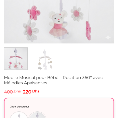
Mobile Musical pour Bébé – Rotation 360° avec
Mélodies Apaisantes
Le
Le
400
Dhs
220
Dhs
prix
prix
initial
actuel
était :
est :
Choix de couleur !
400 Dhs.
220 Dhs.