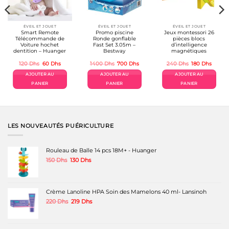
ÉVEIL ET JOUET
ÉVEIL ET JOUET
ÉVEIL ET JOUET
Smart Remote
Promo piscine
Jeux montessori 26
Télécommande de
Ronde gonflable
pièces blocs
Voiture hochet
Fast Set 3.05m –
d’intelligence
dentition – Huanger
Bestway
magnétiques
Le
Le
Le
Le
Le
Le
120
Dhs
60
Dhs
1400
Dhs
700
Dhs
240
Dhs
180
Dhs
prix
prix
prix
prix
prix
prix
el
initial
actuel
initial
actuel
initial
actuel
AJOUTER AU
AJOUTER AU
AJOUTER AU
était :
est :
était :
est :
était :
est :
Dhs.
120 Dhs.
60 Dhs.
1400 Dhs.
700 Dhs.
240 Dhs.
180 Dh
PANIER
PANIER
PANIER
LES NOUVEAUTÉS PUÉRICULTURE
Rouleau de Balle 14 pcs 18M+ - Huanger
Le
Le
150
Dhs
130
Dhs
prix
prix
initial
actuel
était :
est :
150 Dhs.
130 Dhs.
Crème Lanoline HPA Soin des Mamelons 40 ml- Lansinoh
Le
Le
220
Dhs
219
Dhs
prix
prix
initial
actuel
était :
est :