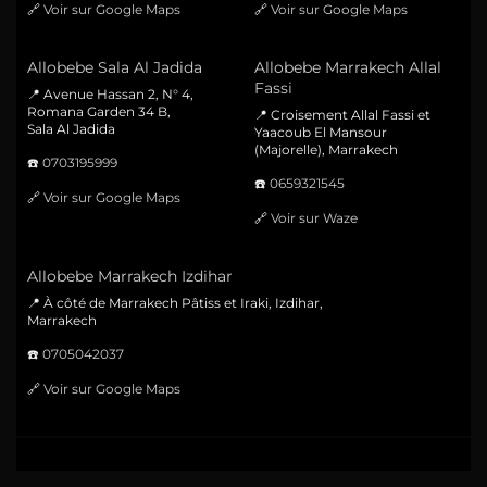
🔗
Voir sur Google Maps
🔗
Voir sur Google Maps
Allobebe Sala Al Jadida
Allobebe Marrakech Allal
Fassi
📍 Avenue Hassan 2, N° 4,
Romana Garden 34 B,
📍 Croisement Allal Fassi et
Sala Al Jadida
Yaacoub El Mansour
(Majorelle), Marrakech
☎️
0703195999
☎️
0659321545
🔗
Voir sur Google Maps
🔗
Voir sur Waze
Allobebe Marrakech Izdihar
📍 À côté de Marrakech Pâtiss et Iraki, Izdihar,
Marrakech
☎️
0705042037
🔗
Voir sur Google Maps