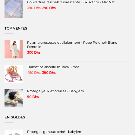
220 Dhs.
219 Dhs.
Couverture raschell fluorescente 110x140 cm - Naf Naf
Le
Le
390
Dhs
290
Dhs
prix
prix
initial
actuel
était :
est :
390 Dhs.
290 Dhs.
TOP VENTES
Pyjama grossesse et allaitement - Robe Peignoir Blanc
Dentelle
300
Dhs
Transat balancelle musical - rose
Le
Le
450
Dhs
390
Dhs
prix
prix
initial
actuel
était :
est :
450 Dhs.
390 Dhs.
Protège yeux et oreilles - Babyjem
90
Dhs
EN SOLDES
Protèges genoux bébé - babyjem