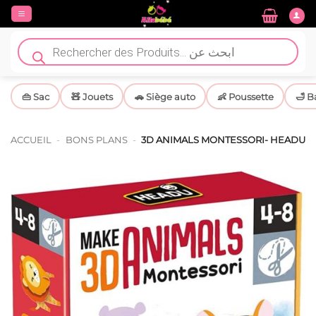
Passer
au
contenu
Recherche
de
produits
👜 Sac
🧸 Jouets
🚗 Siège auto
👶 Poussette
🛁 B
ACCUEIL
-
BONS PLANS
-
3D ANIMALS MONTESSORI- HEADU