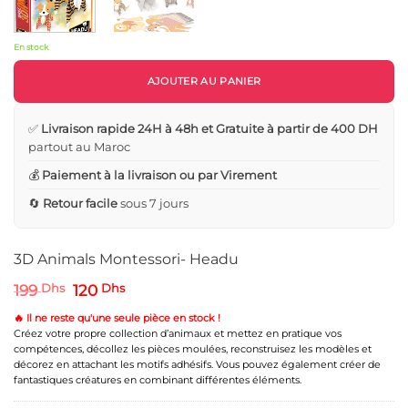
En stock
AJOUTER AU PANIER
✅
Livraison rapide 24H à 48h et Gratuite à partir de 400 DH
partout au Maroc
💰
Paiement à la livraison ou par Virement
🔄
Retour facile
sous 7 jours
3D Animals Montessori- Headu
Le
Le
199
Dhs
120
Dhs
prix
prix
initial
actuel
🔥 Il ne reste qu'une seule pièce en stock !
était :
est :
Créez votre propre collection d’animaux et mettez en pratique vos
199 Dhs.
120 Dhs.
compétences, décollez les pièces moulées, reconstruisez les modèles et
décorez en attachant les motifs adhésifs. Vous pouvez également créer de
fantastiques créatures en combinant différentes éléments.