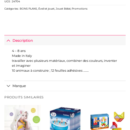
UGS :
24704
Catégories :
BONS PLANS
,
Éveil et jouet
,
Jouet Bébé
,
Promotions
Description
4 – 8 ans
Made in Italy
travailler avec plusieurs matériaux, combiner des couleurs, inventer
et imaginer
10 animaux à construire ; 12 feuilles adhésives ……..
Marque
PRODUITS SIMILAIRES