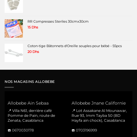
RR Compresses Steriles 30cmx30cm
15
Dhs
Coton-tige Bâtonnets d'Oreille souples pour bébé - 55pcs
20
Dhs
NOS MAGASINS ALLOBEBE
Allobebe Ain Sebaa
Allobebe Jnane Californie
📍 Villa N61, derrière café
📍 Lot Assakane Al Mounawar,
Pomme de Pain, route de
Rue 93, Imm Tayba 50 (BD
Zenata, Casablanca
Hayfa ain chock), Casablanca
☎️
0670030178
☎️
0703196999