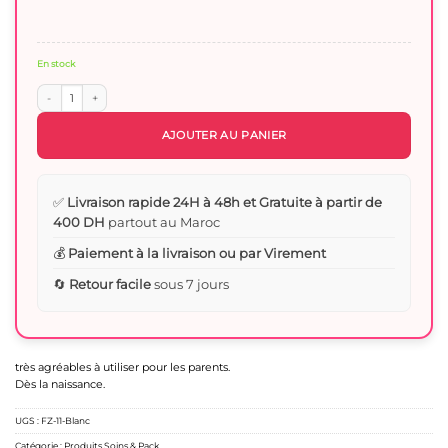
En stock
quantité de Ciseau bébé au bout arrondi - Only baby
AJOUTER AU PANIER
✅
Livraison rapide 24H à 48h et Gratuite à partir de
400 DH
partout au Maroc
💰
Paiement à la livraison ou par Virement
🔄
Retour facile
sous 7 jours
très agréables à utiliser pour les parents.
Dès la naissance.
UGS :
FZ-11-Blanc
Catégorie :
Produits Soins & Pack