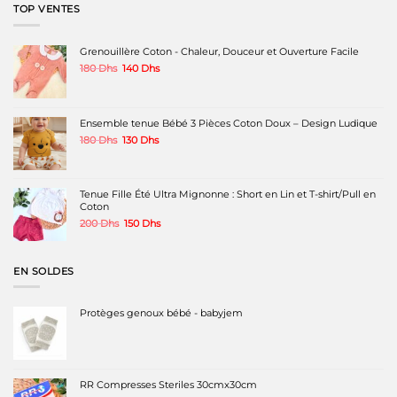
TOP VENTES
Grenouillère Coton - Chaleur, Douceur et Ouverture Facile
Le
Le
180
Dhs
140
Dhs
prix
prix
initial
actuel
était :
est :
180 Dhs.
140 Dhs.
Ensemble tenue Bébé 3 Pièces Coton Doux – Design Ludique
Le
Le
180
Dhs
130
Dhs
prix
prix
initial
actuel
était :
est :
180 Dhs.
130 Dhs.
Tenue Fille Été Ultra Mignonne : Short en Lin et T-shirt/Pull en
Coton
Le
Le
200
Dhs
150
Dhs
prix
prix
initial
actuel
était :
est :
EN SOLDES
200 Dhs.
150 Dhs.
Protèges genoux bébé - babyjem
RR Compresses Steriles 30cmx30cm