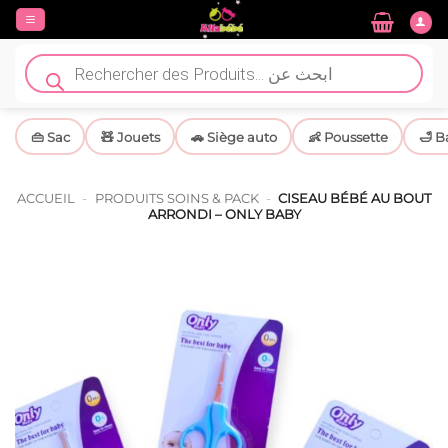
Passer
au
contenu
Recherche
de
produits
👜 Sac
🧸 Jouets
🚗 Siège auto
👶 Poussette
🛁 B
ACCUEIL
-
PRODUITS SOINS & PACK
-
CISEAU BÉBÉ AU BOUT
ARRONDI – ONLY BABY