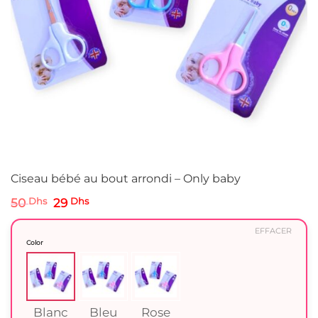
Ciseau bébé au bout arrondi – Only baby
Le
Le
50
Dhs
29
Dhs
prix
prix
initial
actuel
EFFACER
était :
est :
Color
50 Dhs.
29 Dhs.
Blanc
Bleu
Rose