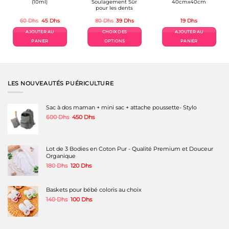
(10ml)
Soulagement Sûr
40cmx40cm
pour les dents
Le
Le
Le
Le
60
Dhs
45
Dhs
80
Dhs
39
Dhs
19
Dhs
prix
prix
prix
prix
initial
actuel
initial
actuel
AJOUTER AU
CHOIX DES
AJOUTER AU
était :
est :
était :
est :
60 Dhs.
45 Dhs.
80 Dhs.
39 Dhs.
PANIER
OPTIONS
PANIER
Ce
produit
a
plusieurs
variations.
LES NOUVEAUTÉS PUÉRICULTURE
Les
options
peuvent
Sac à dos maman + mini sac + attache poussette- Stylo
être
Le
Le
600
Dhs
450
Dhs
choisies
prix
prix
sur
initial
actuel
la
était :
est :
page
600 Dhs.
450 Dhs.
Lot de 3 Bodies en Coton Pur - Qualité Premium et Douceur
du
Organique
produit
Le
Le
180
Dhs
120
Dhs
prix
prix
initial
actuel
était :
est :
Baskets pour bébé coloris au choix
180 Dhs.
120 Dhs.
Le
Le
140
Dhs
100
Dhs
prix
prix
initial
actuel
était :
est :
140 Dhs.
100 Dhs.