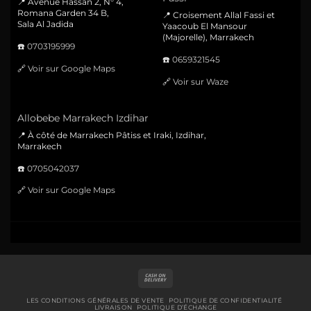
📍 Avenue Hassan 2, N° 4,
Romana Garden 34 B,
📍 Croisement Allal Fassi et
Sala Al Jadida
Yaacoub El Mansour
(Majorelle), Marrakech
☎️
0703195999
☎️
0659321545
🔗
Voir sur Google Maps
🔗
Voir sur Waze
Allobebe Marrakech Izdihar
📍 À côté de Marrakech Pâtiss et Iraki, Izdihar,
Marrakech
☎️
0705042037
🔗
Voir sur Google Maps
Cash
On
Delivery
LES CONDITIONS GÉNÉRALES DE VENTE
POLITIQUE DE CONFIDENTIALITÉ
LIVRAISON
POLITIQUE D’ÉCHANGE