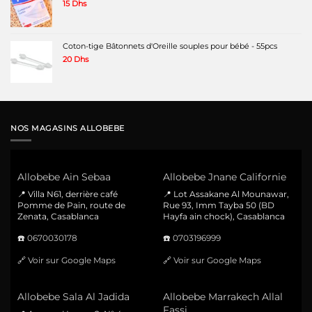
15
Dhs
Coton-tige Bâtonnets d'Oreille souples pour bébé - 55pcs
20
Dhs
NOS MAGASINS ALLOBEBE
Allobebe Ain Sebaa
Allobebe Jnane Californie
📍 Villa N61, derrière café
📍 Lot Assakane Al Mounawar,
Pomme de Pain, route de
Rue 93, Imm Tayba 50 (BD
Zenata, Casablanca
Hayfa ain chock), Casablanca
☎️
0670030178
☎️
0703196999
🔗
Voir sur Google Maps
🔗
Voir sur Google Maps
Allobebe Sala Al Jadida
Allobebe Marrakech Allal
Fassi