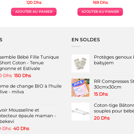
120
Dhs
169
Dhs
AJOUTER AU PANIER
AJOUTER AU PANIER
S
EN SOLDES
semble Bébé Fille Tunique
Protèges genoux 
 Short Coton - Tenue
babyjem
gnonne et Estivale
Le
Le
0
Dhs
150
Dhs
prix
prix
RR Compresses St
ème de change BIO à l'huile
initial
actuel
30cmx30cm
live - milva
était :
est :
15
Dhs
220 Dhs.
150 Dhs.
Coton-tige Bâtonn
voir Mousseline et
souples pour bébé
otecteur épaule maman -
20
Dhs
bekevi
Le
Le
0
Dhs
40
Dhs