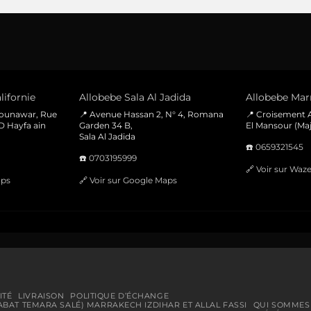
prix
prix
initial
actuel
était :
est :
100 Dhs.
40 Dhs.
lifornie
Allobebe Sala Al Jadida
Allobebe Marr
Mounawar, Rue
📍 Avenue Hassan 2, N° 4, Romana
📍 Croisement A
D Hayfa ain
Garden 34 B,
El Mansour (Maj
Sala Al Jadida
☎️
0659321545
☎️
0703195999
🔗
Voir sur Waz
aps
🔗
Voir sur Google Maps
ITÉ
LIVRAISON
POLITIQUE D’ÉCHANGE
ABAT TEMARA SALÉ) MARRAKECH IZDIHAR ET ALLAL FASSI
QUI SOMMES