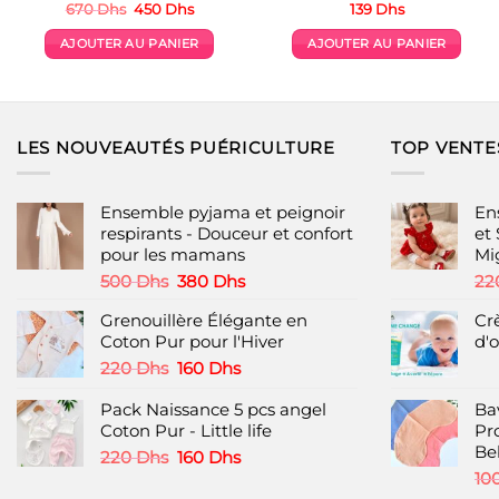
Le
Le
670
Dhs
450
Dhs
139
Dhs
prix
prix
initial
actuel
AJOUTER AU PANIER
AJOUTER AU PANIER
était :
est :
670 Dhs.
450 Dhs.
LES NOUVEAUTÉS PUÉRICULTURE
TOP VENTE
Ensemble pyjama et peignoir
En
respirants - Douceur et confort
et
pour les mamans
Mi
Le
Le
500
Dhs
380
Dhs
22
prix
prix
Grenouillère Élégante en
Cr
initial
actuel
Coton Pur pour l'Hiver
d'o
était :
est :
500 Dhs.
380 Dhs.
Le
Le
220
Dhs
160
Dhs
prix
prix
Pack Naissance 5 pcs angel
initial
actuel
Ba
Coton Pur - Little life
était :
est :
Pr
220 Dhs.
160 Dhs.
Be
Le
Le
220
Dhs
160
Dhs
prix
prix
10