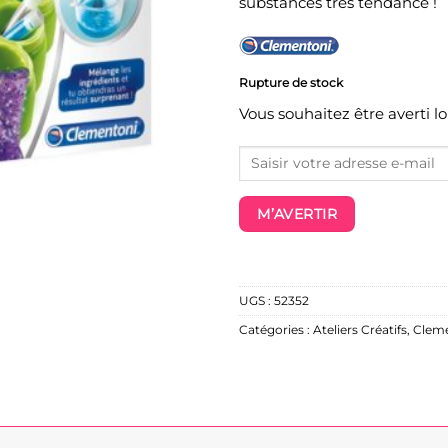
substances très tendance !
Rupture de stock
Vous souhaitez être averti l
M’AVERTIR
UGS :
52352
Catégories :
Ateliers Créatifs
,
Clem