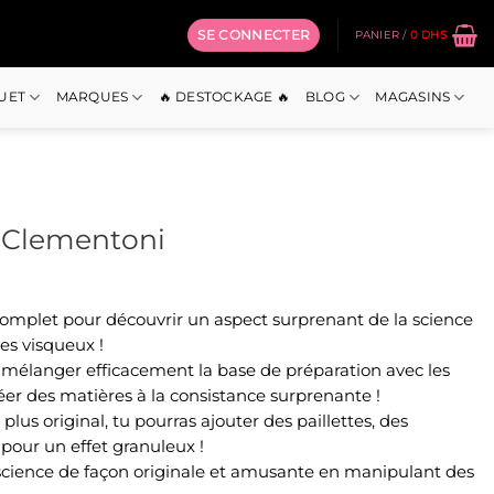
SE CONNECTER
PANIER /
0
DHS
OUET
MARQUES
🔥 DESTOCKAGE 🔥
BLOG
MAGASINS
– Clementoni
 complet pour découvrir un aspect surprenant de la science
des visqueux !
r mélanger efficacement la base de préparation avec les
réer des matières à la consistance surprenante !
plus original, tu pourras ajouter des paillettes, des
s pour un effet granuleux !
science de façon originale et amusante en manipulant des