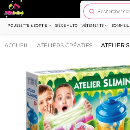
Passer
Recherche
de
au
produits
contenu
POUSSETTE & SORTIE
SIÈGE AUTO
VÊTEMENTS
SOMMEIL
ACCUEIL
-
ATELIERS CRÉATIFS
-
ATELIER 