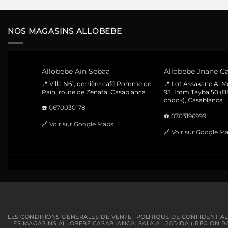
initial
actuel
était :
est :
220 Dhs.
160 Dhs.
NOS MAGASINS ALLOBEBE
Allobebe Ain Sebaa
Allobebe Jnane Ca
📍 Villa N61, derrière café Pomme de
📍 Lot Assakane Al 
Pain, route de Zenata, Casablanca
93, Imm Tayba 50 (B
chock), Casablanca
☎️
0670030178
☎️
0703196999
🔗
Voir sur Google Maps
🔗
Voir sur Google M
LES CONDITIONS GÉNÉRALES DE VENTE
POLITIQUE DE CONFIDENTIAL
LES MAGASINS ALLOBEBE CASABLANCA, SALA AL JADIDA ( RÉGION R