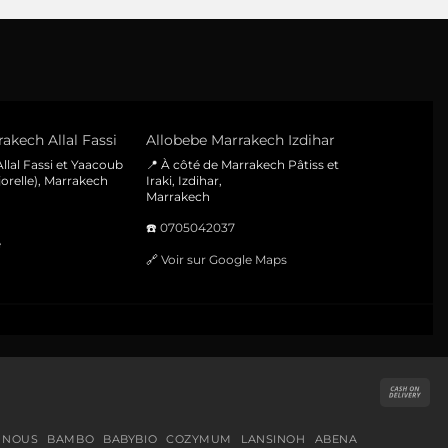
akech Allal Fassi
Allobebe Marrakech Izdihar
llal Fassi et Yaacoub
📍 À côté de Marrakech Pâtiss et
orelle), Marrakech
Iraki, Izdihar,
Marrakech
☎️
0705042037
e
🔗
Voir sur Google Maps
Cas
On
Del
 NOUS
BAMBO
BABYBIO
COZYMUM
LANSINOH
ABENA