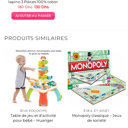
lapino 3 Pièces 100% coton
Le
Le
180
Dhs
130
Dhs
prix
prix
initial
actuel
AJOUTER AU PANIER
était :
est :
180 Dhs.
130 Dhs.
PRODUITS SIMILAIRES
JEUX ÉDUCATIFS
ÉVEIL ET JOUET
Table de jeu et d’activité
Monopoly classique – Jeux
pour bébé – Huanger
de société