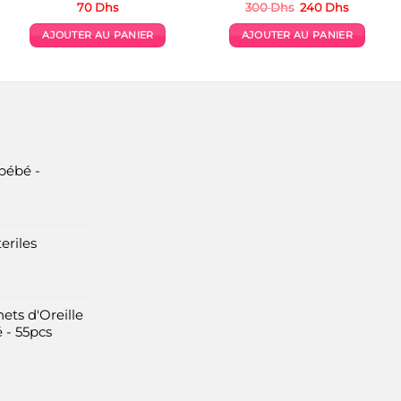
Le
Le
70
Dhs
300
Dhs
240
Dhs
prix
prix
initial
actuel
AJOUTER AU PANIER
AJOUTER AU PANIER
était :
est :
300 Dhs.
240 Dhs.
bébé -
eriles
ets d'Oreille
 - 55pcs