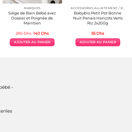
MARQUES
ACCESSOIRES ALLAITEMENT / REPAS
Siège de Bain Bébé avec
Babybio Petit Pot Bonne
Dossier et Poignée de
Nuit Panais Haricots Verts
Maintien
Riz 2x200g
Le
Le
290
Dhs
140
Dhs
55
Dhs
prix
prix
initial
actuel
AJOUTER AU PANIER
AJOUTER AU PANIER
était :
est :
s.
290 Dhs.
140 Dhs.
bébé -
eriles