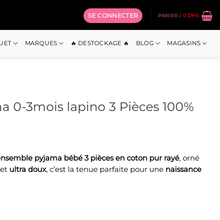
SE CONNECTER
PANIER /
0
DHS
OUET
MARQUES
🔥 DESTOCKAGE 🔥
BLOG
MAGASINS
 0-3mois lapino 3 Pièces 100%
nsemble pyjama bébé 3 pièces en coton pur rayé
, orné
el
et
ultra doux
, c’est la tenue parfaite pour une
naissance
Dhs.
3mois lapino 3 Pièces 100% coton