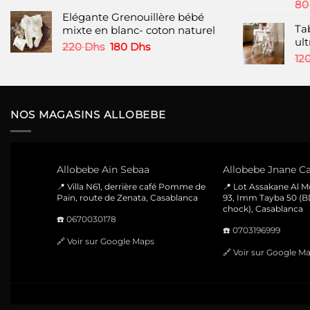
prix
prix
8
produit
Elégante Grenouillère bébé
initial
actuel
Ta
mixte en blanc- coton naturel
était :
est :
ult
60 Dhs.
49 Dhs.
Le
Le
220
Dhs
180
Dhs
12
prix
prix
initial
actuel
était :
est :
220 Dhs.
180 Dhs.
NOS MAGASINS ALLOBEBE
Allobebe Ain Sebaa
Allobebe Jnane Ca
📍 Villa N61, derrière café Pomme de
📍 Lot Assakane Al 
Pain, route de Zenata, Casablanca
93, Imm Tayba 50 (B
chock), Casablanca
☎️
0670030178
☎️
0703196999
🔗
Voir sur Google Maps
🔗
Voir sur Google M