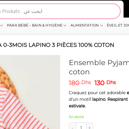
PARA BÉBÉ – BAIN & HYGIÈNE
ALIMENTATION
ÉVEIL ET J
0-3MOIS LAPINO 3 PIÈCES 100% COTON
Ensemble Pyjama
coton
Le
Le
180
130
Dhs
Dhs
prix
prix
Craquez pour cet adorable
e
initial
actu
d’un motif
lapino
.
Respirant
était :
est :
estivale
.
180 Dhs.
130 
En stock
quantité de Ensemble Pyjama 0-