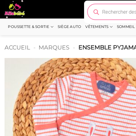
Passer
Recherche
de
au
produits
contenu
POUSSETTE & SORTIE
SIÈGE AUTO
VÊTEMENTS
SOMMEIL
ACCUEIL
-
MARQUES
-
ENSEMBLE PYJAMA 