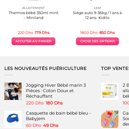
ALLAITEMENT
CAM
Thermos bébé 350ml mint
Siège auto 9-36kg / 1 ans à
– Miniland
12 ans- Kidilo
Le
Le
Le
Le
220
Dhs
179
Dhs
1800
Dhs
850
Dhs
prix
prix
prix
prix
initial
actuel
initial
actuel
AJOUTER AU PANIER
CHOIX DES OPTIONS
était :
est :
était :
est :
220 Dhs.
179 Dhs.
1800 Dhs.
850 Dhs
Ce
produit
a
plusieurs
LES NOUVEAUTÉS PUÉRICULTURE
TOP VENTE
variations.
Les
options
Jogging Hiver Bébé marin 3
2 
peuvent
Pièces : Coton Doux et
all
Réchauffant
bé
être
choisies
Le
Le
220
Dhs
180
Dhs
10
prix
prix
sur
Casquette de bain bébé bleu -
Ga
initial
actuel
la
Babyjem
So
était :
est :
page
de
220 Dhs.
180 Dhs.
Le
Le
60
Dhs
49
Dhs
du