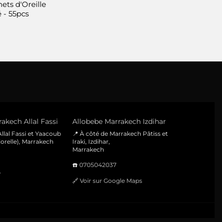
ets d'Oreille
 - 55pcs
akech Allal Fassi
Allobebe Marrakech Izdihar
llal Fassi et Yaacoub
📍 À côté de Marrakech Pâtiss et
orelle), Marrakech
Iraki, Izdihar,
Marrakech
☎️
0705042037
e
🔗
Voir sur Google Maps