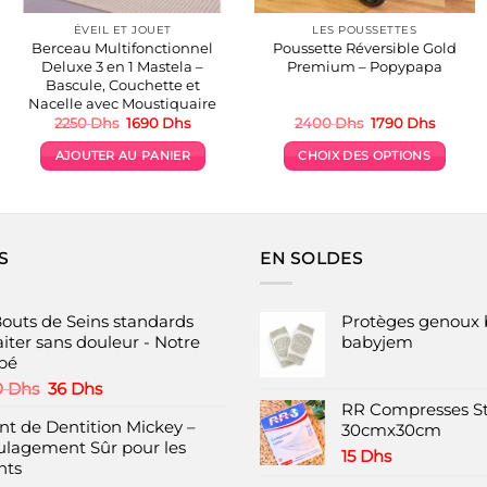
ÉVEIL ET JOUET
LES POUSSETTES
Berceau Multifonctionnel
Poussette Réversible Gold
Deluxe 3 en 1 Mastela –
Premium – Popypapa
Bascule, Couchette et
Nacelle avec Moustiquaire
Le
Le
Le
Le
2250
Dhs
1690
Dhs
2400
Dhs
1790
Dhs
prix
prix
prix
prix
initial
actuel
initial
actuel
AJOUTER AU PANIER
CHOIX DES OPTIONS
était :
est :
était :
est :
.
2250 Dhs.
1690 Dhs.
2400 Dhs.
1790 Dh
Ce
produit
a
plusieurs
S
EN SOLDES
variations.
Les
options
Bouts de Seins standards
Protèges genoux 
peuvent
aiter sans douleur - Notre
babyjem
bé
être
choisies
Le
Le
0
Dhs
36
Dhs
prix
prix
RR Compresses St
sur
nt de Dentition Mickey –
initial
actuel
30cmx30cm
la
ulagement Sûr pour les
était :
est :
page
15
Dhs
nts
100 Dhs.
36 Dhs.
du