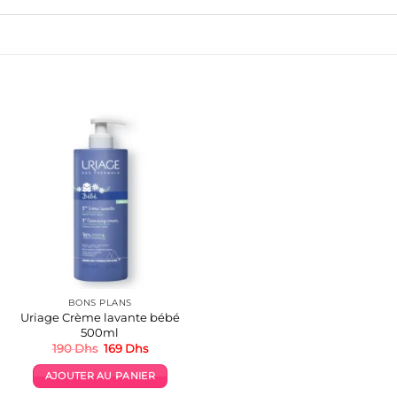
BONS PLANS
Uriage Crème lavante bébé
500ml
Le
Le
190
Dhs
169
Dhs
prix
prix
initial
actuel
AJOUTER AU PANIER
était :
est :
190 Dhs.
169 Dhs.