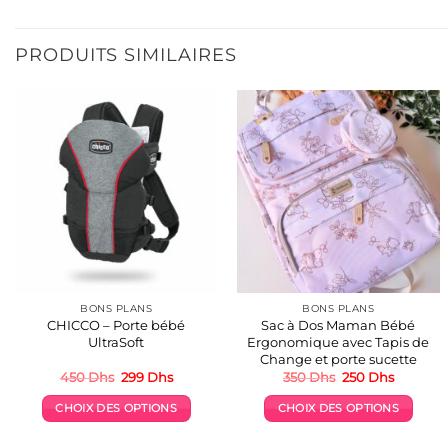
PRODUITS SIMILAIRES
BONS PLANS
BONS PLANS
CHICCO – Porte bébé
Sac à Dos Maman Bébé
UltraSoft
Ergonomique avec Tapis de
Change et porte sucette
Le
Le
Le
Le
450
Dhs
299
Dhs
350
Dhs
250
Dhs
prix
prix
prix
prix
initial
actuel
initial
actuel
CHOIX DES OPTIONS
CHOIX DES OPTIONS
était :
est :
était :
est :
450 Dhs.
299 Dhs.
350 Dhs.
250 Dhs.
Ce
Ce