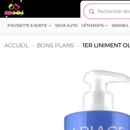
Passer
Recherche
de
au
produits
contenu
POUSSETTE & SORTIE
SIÈGE AUTO
VÊTEMENTS
SOMMEIL
ACCUEIL
-
BONS PLANS
-
1ER LINIMENT O