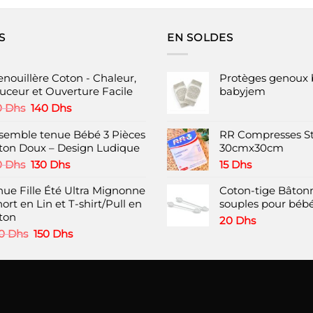
produit
a
plusieurs
S
EN SOLDES
variations.
Les
options
enouillère Coton - Chaleur,
Protèges genoux 
peuvent
uceur et Ouverture Facile
babyjem
être
Le
Le
0
Dhs
140
Dhs
choisies
prix
prix
initial
actuel
semble tenue Bébé 3 Pièces
RR Compresses St
sur
était :
est :
ton Doux – Design Ludique
30cmx30cm
la
180 Dhs.
140 Dhs.
Le
Le
page
0
Dhs
130
Dhs
15
Dhs
prix
prix
du
nue Fille Été Ultra Mignonne
initial
actuel
Coton-tige Bâtonn
produit
hort en Lin et T-shirt/Pull en
était :
est :
souples pour bébé
ton
180 Dhs.
130 Dhs.
20
Dhs
Le
Le
0
Dhs
150
Dhs
prix
prix
initial
actuel
était :
est :
200 Dhs.
150 Dhs.