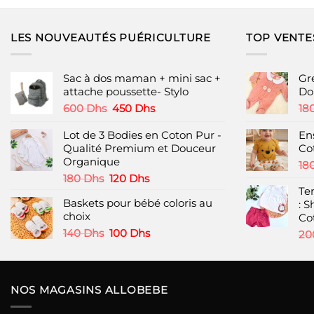
produit
produit
a
a
plusieurs
plusieurs
LES NOUVEAUTÉS PUÉRICULTURE
TOP VENTE
variations.
variations.
Les
Les
options
options
Sac à dos maman + mini sac +
Gr
peuvent
peuvent
attache poussette- Stylo
Do
être
être
Le
Le
600
Dhs
450
Dhs
18
choisies
choisies
prix
prix
initial
actuel
Lot de 3 Bodies en Coton Pur -
En
sur
sur
était :
est :
Qualité Premium et Douceur
Co
la
la
600 Dhs.
450 Dhs.
Organique
page
page
18
Le
Le
180
Dhs
120
Dhs
du
du
prix
prix
Te
produit
produit
Baskets pour bébé coloris au
initial
actuel
: S
choix
était :
est :
Co
180 Dhs.
120 Dhs.
Le
Le
140
Dhs
100
Dhs
20
prix
prix
initial
actuel
était :
est :
140 Dhs.
100 Dhs.
NOS MAGASINS ALLOBEBE