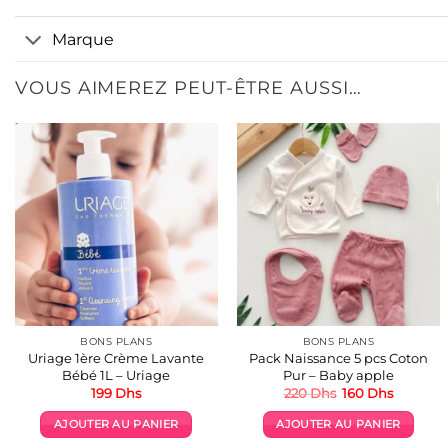
Marque
VOUS AIMEREZ PEUT-ÊTRE AUSSI…
BONS PLANS
BONS PLANS
Uriage 1ère Crème Lavante
Pack Naissance 5 pcs Coton
Bébé 1L – Uriage
Pur – Baby apple
Le
Le
199
Dhs
220
Dhs
160
Dhs
prix
prix
initial
actuel
AJOUTER AU PANIER
AJOUTER AU PANIER
était :
est :
220 Dhs.
160 Dhs.