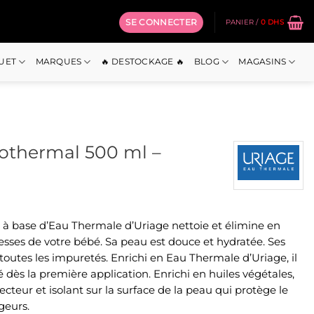
SE CONNECTER
PANIER /
0
DHS
OUET
MARQUES
🔥 DESTOCKAGE 🔥
BLOG
MAGASINS
éothermal 500 ml –
 à base d’Eau Thermale d’Uriage nettoie et élimine en
esses de votre bébé. Sa peau est douce et hydratée. Ses
toutes les impuretés. Enrichi en Eau Thermale d’Uriage, il
 dès la première application. Enrichi en huiles végétales,
ecteur et isolant sur la surface de la peau qui protège le
geurs.