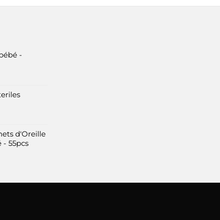
bébé -
eriles
ets d'Oreille
 - 55pcs