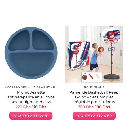
ACCESSOIRES ALLAITEMENT / REPAS
BONS PLANS
Promo Assiette
Panier de Basketball Keep
antidérapante en silicone
Going – Set Complet
6m+ Indigo – Bebekvi
Réglable pour Enfants
Le
Le
Le
Le
229
Dhs
110
Dhs
390
Dhs
190
Dhs
prix
prix
prix
prix
initial
actuel
initial
actuel
AJOUTER AU PANIER
AJOUTER AU PANIER
était :
est :
était :
est :
229 Dhs.
110 Dhs.
390 Dhs.
190 Dhs.