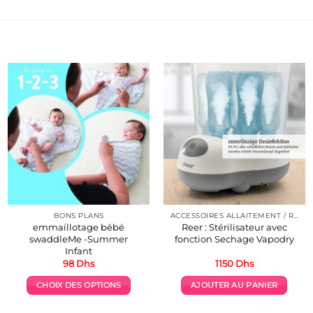
BONS PLANS
ACCESSOIRES ALLAITEMENT / REPAS
emmaillotage bébé
Reer : Stérilisateur avec
swaddleMe -Summer
fonction Sechage Vapodry
Infant
98
Dhs
1150
Dhs
CHOIX DES OPTIONS
AJOUTER AU PANIER
Ce