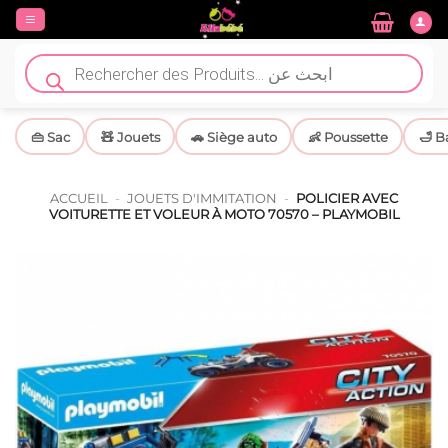
Passer
au
contenu
Recherche
de
produits
👜 Sac
🧸 Jouets
🚗 Siège auto
👶 Poussette
🛁 B
ACCUEIL
-
JOUETS D'IMMITATION
-
POLICIER AVEC
VOITURETTE ET VOLEUR À MOTO 70570 – PLAYMOBIL