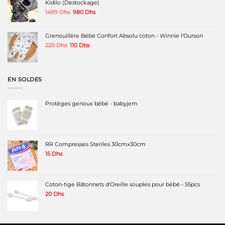
Kidilo (Destockage)
Le
Le
1499
Dhs
980
Dhs
prix
prix
initial
actuel
était :
est :
Grenouillère Bébé Confort Absolu coton - Winnie l'Ourson
1499 Dhs.
980 Dhs.
Le
Le
220
Dhs
110
Dhs
prix
prix
initial
actuel
était :
est :
220 Dhs.
110 Dhs.
EN SOLDES
Protèges genoux bébé - babyjem
RR Compresses Steriles 30cmx30cm
15
Dhs
Coton-tige Bâtonnets d'Oreille souples pour bébé - 55pcs
20
Dhs