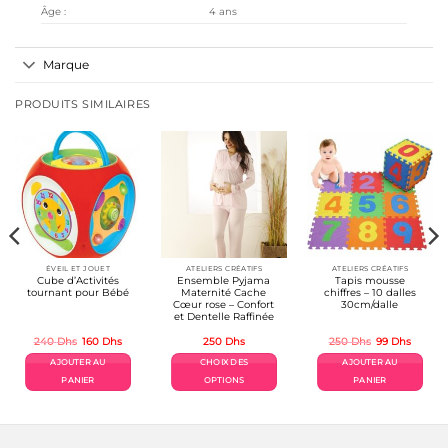
Âge :
4 ans
Marque
PRODUITS SIMILAIRES
ÉVEIL ET JOUET
ATELIERS CRÉATIFS
ATELIERS CRÉATIFS
Cube d’Activités
Ensemble Pyjama
Tapis mousse
tournant pour Bébé
Maternité Cache
chiffres – 10 dalles
Cœur rose – Confort
30cm/dalle
et Dentelle Raffinée
Le
Le
Le
Le
240
Dhs
160
Dhs
250
Dhs
250
Dhs
99
Dhs
prix
prix
prix
prix
initial
actuel
initial
actuel
AJOUTER AU
CHOIX DES
AJOUTER AU
était :
est :
était :
est :
240 Dhs.
160 Dhs.
250 Dhs.
99 Dhs.
PANIER
OPTIONS
PANIER
Ce
produit
a
plusieurs