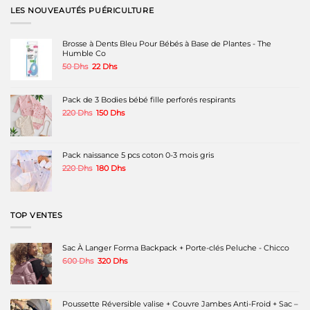
variations.
LES NOUVEAUTÉS PUÉRICULTURE
Les
options
peuvent
Brosse à Dents Bleu Pour Bébés à Base de Plantes - The
être
Humble Co
choisies
Le
Le
50
Dhs
22
Dhs
sur
prix
prix
la
initial
actuel
page
était :
est :
Pack de 3 Bodies bébé fille perforés respirants
du
50 Dhs.
22 Dhs.
produit
Le
Le
220
Dhs
150
Dhs
prix
prix
initial
actuel
était :
est :
220 Dhs.
150 Dhs.
Pack naissance 5 pcs coton 0-3 mois gris
Le
Le
220
Dhs
180
Dhs
prix
prix
initial
actuel
était :
est :
220 Dhs.
180 Dhs.
TOP VENTES
Sac À Langer Forma Backpack + Porte-clés Peluche - Chicco
Le
Le
600
Dhs
320
Dhs
prix
prix
initial
actuel
était :
est :
600 Dhs.
320 Dhs.
Poussette Réversible valise + Couvre Jambes Anti-Froid + Sac –