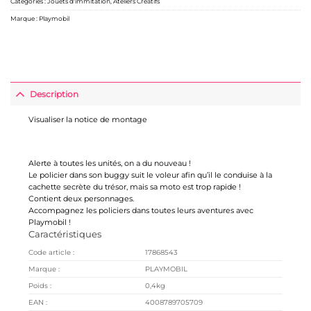
Catégories :
Jouets d'immitation
,
Ateliers Créatifs
Marque :
Playmobil
Description
Visualiser la notice de montage
Alerte à toutes les unités, on a du nouveau !
Le policier dans son buggy suit le voleur afin qu’il le conduise à la
cachette secrète du trésor, mais sa moto est trop rapide !
Contient deux personnages.
Accompagnez les policiers dans toutes leurs aventures avec
Playmobil !
Caractéristiques
Code article :
17868543
Marque :
PLAYMOBIL
Poids :
0,4
kg
EAN :
4008789705709