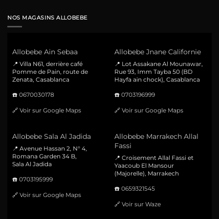
NOS MAGASINS ALLOBEBE
Allobebe Ain Sebaa
Allobebe Jnane Californie
📍 Villa N61, derrière café
📍 Lot Assakane Al Mounawar,
Pomme de Pain, route de
Rue 93, Imm Tayba 50 (BD
Zenata, Casablanca
Hayfa ain chock), Casablanca
☎️
0670030178
☎️
0703196999
🔗
Voir sur Google Maps
🔗
Voir sur Google Maps
Allobebe Sala Al Jadida
Allobebe Marrakech Allal
Fassi
📍 Avenue Hassan 2, N° 4,
Romana Garden 34 B,
📍 Croisement Allal Fassi et
Sala Al Jadida
Yaacoub El Mansour
(Majorelle), Marrakech
☎️
0703195999
☎️
0659321545
🔗
Voir sur Google Maps
🔗
Voir sur Waze