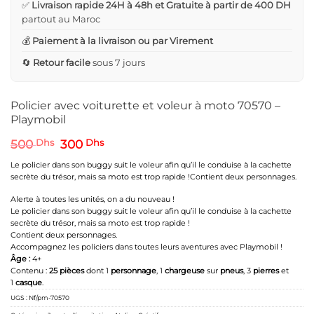
✅
Livraison rapide 24H à 48h et Gratuite à partir de 400 DH
partout au Maroc
💰
Paiement à la livraison ou par Virement
🔄
Retour facile
sous 7 jours
Policier avec voiturette et voleur à moto 70570 –
Playmobil
Le
Le
500
Dhs
300
Dhs
prix
prix
initial
actuel
Le policier dans son buggy suit le voleur afin qu’il le conduise à la cachette
était :
est :
secrète du trésor, mais sa moto est trop rapide !Contient deux personnages.
500 Dhs.
300 Dhs.
Alerte à toutes les unités, on a du nouveau !
Le policier dans son buggy suit le voleur afin qu’il le conduise à la cachette
secrète du trésor, mais sa moto est trop rapide !
Contient deux personnages.
Accompagnez les policiers dans toutes leurs aventures avec Playmobil !
Âge :
4+
Contenu :
25 pièces
dont 1
personnage
, 1
chargeuse
sur
pneus
, 3
pierres
et
1
casque
.
UGS :
Nf/pm-70570