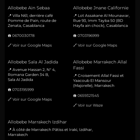
Allobebe Ain Sebaa
Allobebe Jnane Californie
📍 Villa N61, derrière café
📍 Lot Assakane Al Mounawar,
Pomme de Pain, route de
Rue 93, Imm Tayba 50 (BD
Zenata, Casablanca
Hayfa ain chock), Casablanca
☎️
0670030178
☎️
0703196999
🔗
Voir sur Google Maps
🔗
Voir sur Google Maps
Allobebe Sala Al Jadida
Allobebe Marrakech Allal
Fassi
📍 Avenue Hassan 2, N° 4,
Romana Garden 34 B,
📍 Croisement Allal Fassi et
Sala Al Jadida
Yaacoub El Mansour
(Majorelle), Marrakech
☎️
0703195999
☎️
0659321545
🔗
Voir sur Google Maps
🔗
Voir sur Waze
Allobebe Marrakech Izdihar
📍 À côté de Marrakech Pâtiss et Iraki, Izdihar,
Marrakech