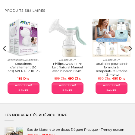
PRODUITS SIMILAIRES
ACCESSOIRES ALLAITEMENT / REPAS
ALLAITEMENT
ALLAITEMENT
Coussinets
Philips AVENT Tire
Bouilloire pour Bébé
d’allaitement (60
Lait Natural Manuel
formula à
pcs) AVENT- PHILIPS
avec biberon 125ml
Température Précise
– Zimeitu
Le
Le
Le
Le
185
Dhs
899
Dhs
690
Dhs
850
Dhs
450
Dhs
prix
prix
prix
prix
el
initial
actuel
initial
actuel
AJOUTER AU
AJOUTER AU
AJOUTER AU
était :
est :
était :
est :
Dhs.
899 Dhs.
690 Dhs.
850 Dhs.
450 D
PANIER
PANIER
PANIER
LES NOUVEAUTÉS PUÉRICULTURE
Sac de Maternité en tissus Élégant Pratique - Trendy ourson