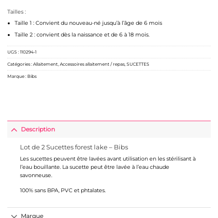
Tailles :
Taille 1 : Convient du nouveau-né jusqu’à l’âge de 6 mois
Taille 2 : convient dès la naissance et de 6 à 18 mois.
UGS :
110294-1
Catégories :
Allaitement
,
Accessoires allaitement / repas
,
SUCETTES
Marque :
Bibs
Description
Lot de 2 Sucettes forest lake – Bibs
Les sucettes peuvent être lavées avant utilisation en les stérilisant à
l’eau bouillante. La sucette peut être lavée à l’eau chaude
savonneuse.
100% sans BPA, PVC et phtalates.
Marque