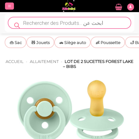
Passer
au
contenu
Recherche
de
produits
👜 Sac
🧸 Jouets
🚗 Siège auto
👶 Poussette
🛁 B
ACCUEIL
-
ALLAITEMENT
-
LOT DE 2 SUCETTES FOREST LAKE
– BIBS