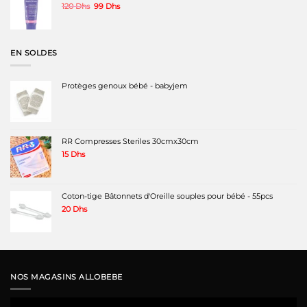
Le
Le
120
Dhs
99
Dhs
prix
prix
initial
actuel
était :
est :
120 Dhs.
99 Dhs.
EN SOLDES
Protèges genoux bébé - babyjem
RR Compresses Steriles 30cmx30cm
15
Dhs
Coton-tige Bâtonnets d'Oreille souples pour bébé - 55pcs
20
Dhs
NOS MAGASINS ALLOBEBE