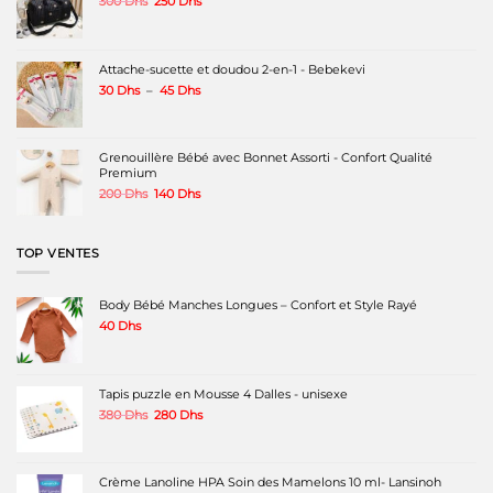
Le
Le
300
Dhs
250
Dhs
prix
prix
initial
actuel
était :
est :
300 Dhs.
250 Dhs.
Attache-sucette et doudou 2-en-1 - Bebekevi
Plage
30
Dhs
–
45
Dhs
de
prix :
30 Dhs
à
Grenouillère Bébé avec Bonnet Assorti - Confort Qualité
45 Dhs
Premium
Le
Le
200
Dhs
140
Dhs
prix
prix
initial
actuel
était :
est :
TOP VENTES
200 Dhs.
140 Dhs.
Body Bébé Manches Longues – Confort et Style Rayé
40
Dhs
Tapis puzzle en Mousse 4 Dalles - unisexe
Le
Le
380
Dhs
280
Dhs
prix
prix
initial
actuel
était :
est :
380 Dhs.
280 Dhs.
Crème Lanoline HPA Soin des Mamelons 10 ml- Lansinoh