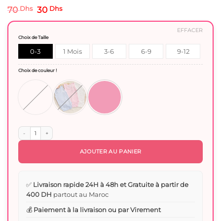
Le
Le
70
Dhs
30
Dhs
prix
prix
initial
actuel
EFFACER
était :
est :
Choix de Taille
70 Dhs.
30 Dhs.
0-3
1 Mois
3-6
6-9
9-12
Mois
mois
Mois
Mois
Choix de couleur !
quantité de Body bébé sans manches coton biologique
AJOUTER AU PANIER
✅
Livraison rapide 24H à 48h et Gratuite à partir de
400 DH
partout au Maroc
💰
Paiement à la livraison ou par Virement