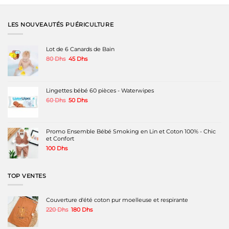
a
a
plusieurs
plusieurs
variations.
variations.
LES NOUVEAUTÉS PUÉRICULTURE
Les
Les
options
options
peuvent
peuvent
Lot de 6 Canards de Bain
être
être
Le
Le
80
Dhs
45
Dhs
choisies
choisies
prix
prix
sur
sur
initial
actuel
la
la
était :
est :
page
page
80 Dhs.
45 Dhs.
Lingettes bébé 60 pièces - Waterwipes
du
du
produit
produit
Le
Le
60
Dhs
50
Dhs
prix
prix
initial
actuel
était :
est :
60 Dhs.
50 Dhs.
Promo Ensemble Bébé Smoking en Lin et Coton 100% - Chic
et Confort
100
Dhs
TOP VENTES
Couverture d'été coton pur moelleuse et respirante
Le
Le
220
Dhs
180
Dhs
prix
prix
initial
actuel