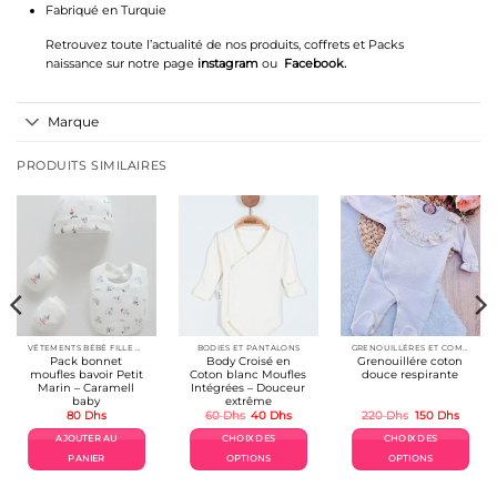
Fabriqué en Turquie
Retrouvez toute l’actualité de nos produits, coffrets et Packs
naissance sur notre page
instagram
ou
Facebook
.
Marque
PRODUITS SIMILAIRES
VÊTEMENTS BÉBÉ FILLE 👶🎀
BODIES ET PANTALONS
GRENOUILLÉRES ET COMBINAISONS COTON
Pack bonnet
Body Croisé en
Grenouillére coton
moufles bavoir Petit
Coton blanc Moufles
douce respirante
Marin – Caramell
Intégrées – Douceur
baby
extrême
Le
Le
Le
Le
80
Dhs
60
Dhs
40
Dhs
220
Dhs
150
Dhs
prix
prix
prix
prix
el
initial
actuel
initial
actuel
AJOUTER AU
CHOIX DES
CHOIX DES
était :
est :
était :
est :
Dhs.
60 Dhs.
40 Dhs.
220 Dhs.
150 Dh
PANIER
OPTIONS
OPTIONS
Ce
Ce
produit
produit