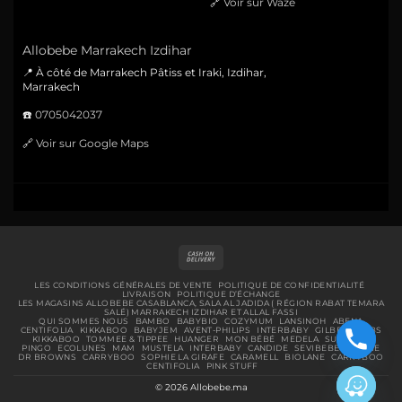
🔗
Voir sur Waze
Allobebe Marrakech Izdihar
📍 À côté de Marrakech Pâtiss et Iraki, Izdihar,
Marrakech
☎️
0705042037
🔗
Voir sur Google Maps
Cash
On
Delivery
LES CONDITIONS GÉNÉRALES DE VENTE
POLITIQUE DE CONFIDENTIALITÉ
LIVRAISON
POLITIQUE D’ÉCHANGE
LES MAGASINS ALLOBEBE CASABLANCA, SALA AL JADIDA ( RÉGION RABAT TEMARA
SALÉ) MARRAKECH IZDIHAR ET ALLAL FASSI
QUI SOMMES NOUS
BAMBO
BABYBIO
COZYMUM
LANSINOH
ABENA
CENTIFOLIA
KIKKABOO
BABYJEM
AVENT-PHILIPS
INTERBABY
GILBERT
BIBS
KIKKABOO
TOMMEE & TIPPEE
HUANGER
MON BÉBÉ
MEDELA
SUAVINEX
PINGO
ECOLUNES
MAM
MUSTELA
INTERBABY
CANDIDE
SEVIBEBE
URIAGE
DR BROWNS
CARRYBOO
SOPHIE LA GIRAFE
CARAMELL
BIOLANE
CARRYBOO
CENTIFOLIA
PINK STUFF
© 2026 Allobebe.ma