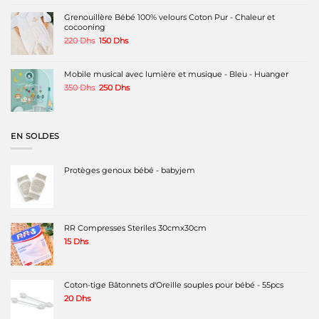
était :
est :
220 Dhs.
180 Dhs.
Grenouillère Bébé 100% velours Coton Pur - Chaleur et
cocooning
Le
Le
220
Dhs
150
Dhs
prix
prix
initial
actuel
était :
est :
Mobile musical avec lumière et musique - Bleu - Huanger
220 Dhs.
150 Dhs.
Le
Le
350
Dhs
250
Dhs
prix
prix
initial
actuel
était :
est :
350 Dhs.
250 Dhs.
EN SOLDES
Protèges genoux bébé - babyjem
RR Compresses Steriles 30cmx30cm
15
Dhs
Coton-tige Bâtonnets d'Oreille souples pour bébé - 55pcs
20
Dhs