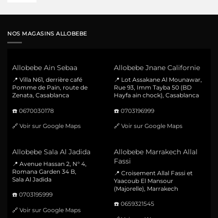
NOS MAGASINS ALLOBEBE
Allobebe Ain Sebaa
Allobebe Jnane Californie
📍 Villa N61, derrière café
📍 Lot Assakane Al Mounawar,
Pomme de Pain, route de
Rue 93, Imm Tayba 50 (BD
Zenata, Casablanca
Hayfa ain chock), Casablanca
☎️
0670030178
☎️
0703196999
🔗
Voir sur Google Maps
🔗
Voir sur Google Maps
Allobebe Sala Al Jadida
Allobebe Marrakech Allal
Fassi
📍 Avenue Hassan 2, N° 4,
Romana Garden 34 B,
📍 Croisement Allal Fassi et
Sala Al Jadida
Yaacoub El Mansour
(Majorelle), Marrakech
☎️
0703195999
☎️
0659321545
🔗
Voir sur Google Maps