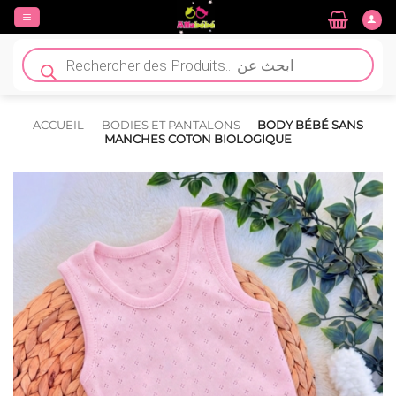
Passer
au
contenu
Recherche
de
produits
ACCUEIL
-
BODIES ET PANTALONS
-
BODY BÉBÉ SANS
MANCHES COTON BIOLOGIQUE