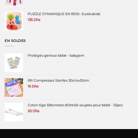
initial
actuel
était :
est :
480 Dhs.
298 Dhs.
PUZZLE DYNAMIQUE EN BOIS- Eurekakids
135
Dhs
EN SOLDES
Protèges genoux bébé - babyjem
RR Compresses Steriles 30cmx30cm
15
Dhs
Coton-tige Bâtonnets d'Oreille souples pour bébé - 55pcs
20
Dhs