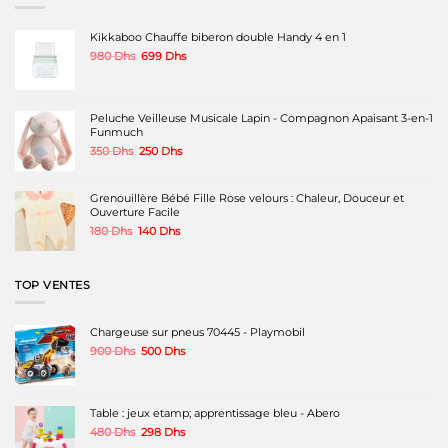
options
peuvent
Kikkaboo Chauffe biberon double Handy 4 en 1
être
Le
Le
980
Dhs
699
Dhs
choisies
prix
prix
sur
initial
actuel
la
était :
est :
page
980 Dhs.
699 Dhs.
Peluche Veilleuse Musicale Lapin - Compagnon Apaisant 3-en-1
du
Funmuch
produit
Le
Le
350
Dhs
250
Dhs
prix
prix
initial
actuel
était :
est :
Grenouillère Bébé Fille Rose velours : Chaleur, Douceur et
350 Dhs.
250 Dhs.
Ouverture Facile
Le
Le
180
Dhs
140
Dhs
prix
prix
initial
actuel
était :
est :
TOP VENTES
180 Dhs.
140 Dhs.
Chargeuse sur pneus 70445 - Playmobil
Le
Le
900
Dhs
500
Dhs
prix
prix
initial
actuel
était :
est :
900 Dhs.
500 Dhs.
Table : jeux etamp; apprentissage bleu - Abero
Le
Le
480
Dhs
298
Dhs
prix
prix