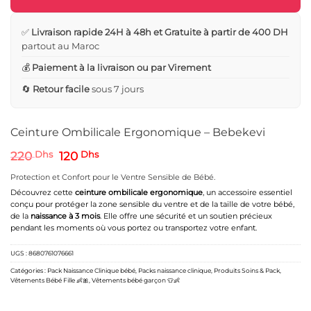
✅
Livraison rapide 24H à 48h et Gratuite à partir de 400 DH
partout au Maroc
💰
Paiement à la livraison ou par Virement
🔄
Retour facile
sous 7 jours
Ceinture Ombilicale Ergonomique – Bebekevi
Le
Le
220
Dhs
120
Dhs
prix
prix
initial
actuel
Protection et Confort pour le Ventre Sensible de Bébé.
était :
est :
Découvrez cette
ceinture ombilicale ergonomique
, un accessoire essentiel
220 Dhs.
120 Dhs.
conçu pour protéger la zone sensible du ventre et de la taille de votre bébé,
de la
naissance à 3 mois
. Elle offre une sécurité et un soutien précieux
pendant les moments où vous portez ou transportez votre enfant.
UGS :
8680761076661
Catégories :
Pack Naissance Clinique bébé
,
Packs naissance clinique
,
Produits Soins & Pack
,
Vêtements Bébé Fille 👶🎀
,
Vêtements bébé garçon 👕👶