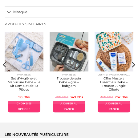
Marque
PRODUITS SIMILAIRES
PARA BÉBÉ
PARA BÉBÉ
COFFRET PARAPHARMACIE
Set d’Hygiène et
Trousse de soin
Offre Mustela
Manucure Bébé – Le
bébé – gris –
Essentiels Bébé –
Kit Complet de 10
babyjem
Trousse Jungle
Pièces
Offerte
Le
Le
Le
Le
90
Dhs
490
Dhs
349
Dhs
360
Dhs
262
Dhs
prix
prix
prix
prix
initial
actuel
initial
actuel
CHOIX DES
AJOUTER AU
AJOUTER AU
était :
est :
était :
est :
490 Dhs.
349 Dhs.
360 Dhs.
262 Dh
OPTIONS
PANIER
PANIER
Ce
produit
a
plusieurs
variations.
LES NOUVEAUTÉS PUÉRICULTURE
Les