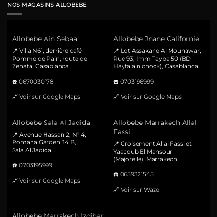
NOS MAGASINS ALLOBEBE
Allobebe Ain Sebaa
Allobebe Jnane Californie
📍 Villa N61, derrière café
📍 Lot Assakane Al Mounawar,
Pomme de Pain, route de
Rue 93, Imm Tayba 50 (BD
Zenata, Casablanca
Hayfa ain chock), Casablanca
☎️
0670030178
☎️
0703196999
🔗
Voir sur Google Maps
🔗
Voir sur Google Maps
Allobebe Sala Al Jadida
Allobebe Marrakech Allal
Fassi
📍 Avenue Hassan 2, N° 4,
Romana Garden 34 B,
📍 Croisement Allal Fassi et
Sala Al Jadida
Yaacoub El Mansour
(Majorelle), Marrakech
☎️
0703195999
☎️
0659321545
🔗
Voir sur Google Maps
🔗
Voir sur Waze
Allobebe Marrakech Izdihar