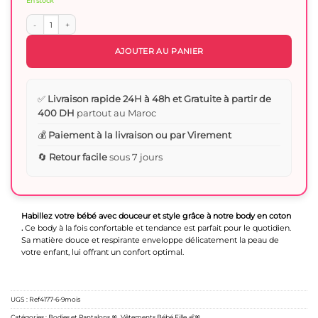
En stock
quantité de Body bébé : Mignon et tout doux pour un confort optimal
AJOUTER AU PANIER
✅
Livraison rapide 24H à 48h et Gratuite à partir de
400 DH
partout au Maroc
💰
Paiement à la livraison ou par Virement
🔄
Retour facile
sous 7 jours
Habillez votre bébé avec douceur et style grâce à notre body en coton
.
Ce body à la fois confortable et tendance est parfait pour le quotidien.
Sa matière douce et respirante enveloppe délicatement la peau de
votre enfant, lui offrant un confort optimal.
UGS :
Ref4177-6-9mois
Catégories :
Bodies et Pantalons 🎀
,
Vêtements Bébé Fille 👶🎀