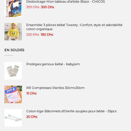
Destockage Mon tableau d'artiste Blaze - CHICOS
Le
Le
399
Dhs
300
Dhs
prix
prix
initial
actuel
était :
est :
399 Dhs.
300 Dhs.
Ensemble 3 pièces bébé Tweety : Confort, style et adorabilité
coton organique
Le
Le
220
Dhs
180
Dhs
prix
prix
initial
actuel
était :
est :
EN SOLDES
220 Dhs.
180 Dhs.
Protèges genoux bébé - babyjem
RR Compresses Steriles 30cmx30cm
15
Dhs
Coton-tige Bâtonnets d'Oreille souples pour bébé - 55pcs
20
Dhs