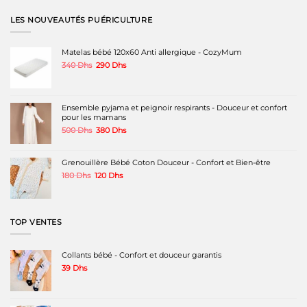
plusieurs
plusieurs
plusieurs
variations.
variations.
variations.
LES NOUVEAUTÉS PUÉRICULTURE
Les
Les
Les
options
options
options
peuvent
peuvent
peuvent
Matelas bébé 120x60 Anti allergique - CozyMum
être
être
être
Le
Le
340
Dhs
290
Dhs
choisies
choisies
choisies
prix
prix
sur
sur
sur
initial
actuel
la
la
la
était :
est :
page
page
page
340 Dhs.
290 Dhs.
Ensemble pyjama et peignoir respirants - Douceur et confort
du
du
du
pour les mamans
produit
produit
produit
Le
Le
500
Dhs
380
Dhs
prix
prix
initial
actuel
était :
est :
Grenouillère Bébé Coton Douceur - Confort et Bien-être
500 Dhs.
380 Dhs.
Le
Le
180
Dhs
120
Dhs
prix
prix
initial
actuel
était :
est :
180 Dhs.
120 Dhs.
TOP VENTES
Collants bébé - Confort et douceur garantis
39
Dhs