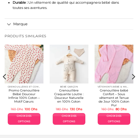
Durable :
Un vêtement de qualité qui accompagnera bébé dans
toutes ses aventures.
Marque
PRODUITS SIMILAIRES
GRENOUILLÉRES ET COMBINAISONS COTON
BÉBÉ GARÇON
VÊTEMENTS BÉBÉ & MAMAN
Promo Grenouillère
Grenouillère
Grenouillère bébé
Bébé Douceur
Craquante Loutre :
Confort – Sous
Infinie 100% Coton –
Douceur Naturelle
vêtement et Tenue
Motif Cœurs
en 100% Coton
de Jour 100% Coton
Pur
Le
Le
Le
Le
Le
Le
160
Dhs
100
Dhs
180
Dhs
130
Dhs
160
Dhs
80
Dhs
prix
prix
prix
prix
prix
prix
el
initial
actuel
initial
actuel
initial
actuel
CHOIX DES
CHOIX DES
CHOIX DES
était :
est :
était :
est :
était :
est :
Dhs.
160 Dhs.
100 Dhs.
180 Dhs.
130 Dhs.
160 Dhs.
80 Dhs.
OPTIONS
OPTIONS
OPTIONS
Ce
Ce
Ce
produit
produit
produit
a
a
a