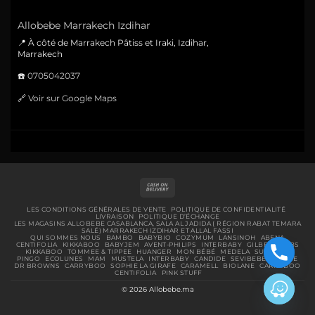
Allobebe Marrakech Izdihar
📍 À côté de Marrakech Pâtiss et Iraki, Izdihar,
Marrakech
☎️
0705042037
🔗
Voir sur Google Maps
Cash
On
Delivery
LES CONDITIONS GÉNÉRALES DE VENTE
POLITIQUE DE CONFIDENTIALITÉ
LIVRAISON
POLITIQUE D’ÉCHANGE
LES MAGASINS ALLOBEBE CASABLANCA, SALA AL JADIDA ( RÉGION RABAT TEMARA
SALÉ) MARRAKECH IZDIHAR ET ALLAL FASSI
QUI SOMMES NOUS
BAMBO
BABYBIO
COZYMUM
LANSINOH
ABENA
CENTIFOLIA
KIKKABOO
BABYJEM
AVENT-PHILIPS
INTERBABY
GILBERT
BIBS
KIKKABOO
TOMMEE & TIPPEE
HUANGER
MON BÉBÉ
MEDELA
SUAVINEX
PINGO
ECOLUNES
MAM
MUSTELA
INTERBABY
CANDIDE
SEVIBEBE
URIAGE
DR BROWNS
CARRYBOO
SOPHIE LA GIRAFE
CARAMELL
BIOLANE
CARRYBOO
CENTIFOLIA
PINK STUFF
© 2026 Allobebe.ma