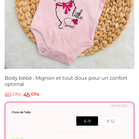
Body bébé : Mignon et tout doux pour un confort
optimal
Le
Le
60
Dhs
45
Dhs
prix
prix
initial
actuel
EFFACER
était :
est :
Choix de Taille
60 Dhs.
45 Dhs.
6-9
9-12
Mois
Mois