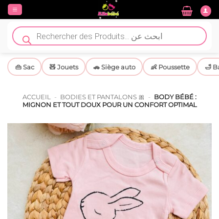
Passer
au
contenu
Recherche
de
produits
👜 Sac
🧸 Jouets
🚗 Siège auto
👶 Poussette
🛁 B
ACCUEIL
-
BODIES ET PANTALONS 🎀
-
BODY BÉBÉ :
MIGNON ET TOUT DOUX POUR UN CONFORT OPTIMAL