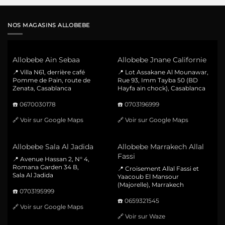
NOS MAGASINS ALLOBEBE
Allobebe Ain Sebaa
Allobebe Jnane Californie
📍 Villa N61, derrière café
📍 Lot Assakane Al Mounawar,
Pomme de Pain, route de
Rue 93, Imm Tayba 50 (BD
Zenata, Casablanca
Hayfa ain chock), Casablanca
☎️
0670030178
☎️
0703196999
🔗
Voir sur Google Maps
🔗
Voir sur Google Maps
Allobebe Sala Al Jadida
Allobebe Marrakech Allal
Fassi
📍 Avenue Hassan 2, N° 4,
Romana Garden 34 B,
📍 Croisement Allal Fassi et
Sala Al Jadida
Yaacoub El Mansour
(Majorelle), Marrakech
☎️
0703195999
☎️
0659321545
🔗
Voir sur Google Maps
🔗
Voir sur Waze