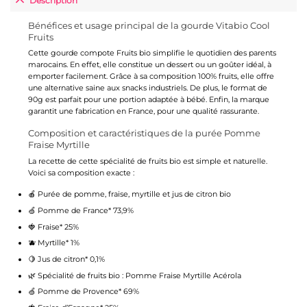
Description
Bénéfices et usage principal de la gourde Vitabio Cool
Fruits
Cette gourde compote Fruits bio simplifie le quotidien des parents
marocains. En effet, elle constitue un dessert ou un goûter idéal, à
emporter facilement. Grâce à sa composition 100% fruits, elle offre
une alternative saine aux snacks industriels. De plus, le format de
90g est parfait pour une portion adaptée à bébé. Enfin, la marque
garantit une fabrication en France, pour une qualité rassurante.
Composition et caractéristiques de la purée Pomme
Fraise Myrtille
La recette de cette spécialité de fruits bio est simple et naturelle.
Voici sa composition exacte :
🍎 Purée de pomme, fraise, myrtille et jus de citron bio
🍏 Pomme de France* 73,9%
🍓 Fraise* 25%
🫐 Myrtille* 1%
🍋 Jus de citron* 0,1%
🌿 Spécialité de fruits bio : Pomme Fraise Myrtille Acérola
🍏 Pomme de Provence* 69%