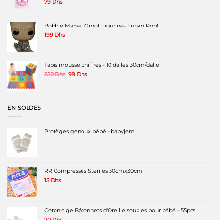
79
Dhs
Bobble Marvel Groot Figurine- Funko Pop!
199
Dhs
Tapis mousse chiffres - 10 dalles 30cm/dalle
Le
Le
250
Dhs
99
Dhs
prix
prix
initial
actuel
était :
est :
250 Dhs.
99 Dhs.
EN SOLDES
Protèges genoux bébé - babyjem
RR Compresses Steriles 30cmx30cm
15
Dhs
Coton-tige Bâtonnets d'Oreille souples pour bébé - 55pcs
20
Dhs