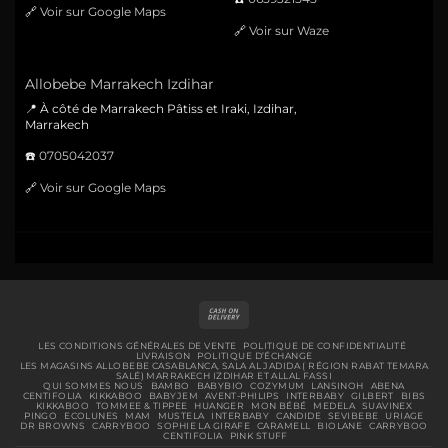
🔗
Voir sur Google Maps
🔗
Voir sur Waze
Allobebe Marrakech Izdihar
📍 À côté de Marrakech Pâtiss et Iraki, Izdihar,
Marrakech
☎️
0705042037
🔗
Voir sur Google Maps
Cash
On
Delivery
LES CONDITIONS GÉNÉRALES DE VENTE
POLITIQUE DE CONFIDENTIALITÉ
LIVRAISON
POLITIQUE D’ÉCHANGE
LES MAGASINS ALLOBEBE CASABLANCA, SALA AL JADIDA ( RÉGION RABAT TEMARA
SALÉ) MARRAKECH IZDIHAR ET ALLAL FASSI
QUI SOMMES NOUS
BAMBO
BABYBIO
COZYMUM
LANSINOH
ABENA
CENTIFOLIA
KIKKABOO
BABYJEM
AVENT-PHILIPS
INTERBABY
GILBERT
BIBS
KIKKABOO
TOMMEE & TIPPEE
HUANGER
MON BÉBÉ
MEDELA
SUAVINEX
PINGO
ECOLUNES
MAM
MUSTELA
INTERBABY
CANDIDE
SEVIBEBE
URIAGE
DR BROWNS
CARRYBOO
SOPHIE LA GIRAFE
CARAMELL
BIOLANE
CARRYBOO
CENTIFOLIA
PINK STUFF