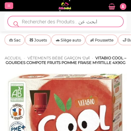
Passer
au
contenu
Recherche
de
produits
👜 Sac
🧸 Jouets
🚗 Siège auto
👶 Poussette
🛁 B
ACCUEIL
-
VÊTEMENTS BÉBÉ GARÇON 👕👶
-
VITABIO COOL –
GOURDES COMPOTE FRUITS POMME FRAISE MYRTILLE 4X90G