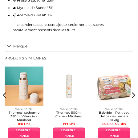
🍓 Fraise d’Espagne* 25%
🫐 Myrtille de Suède* 3%
🍒 Acérola du Brésil* 3%
Il ne contient aucun sucre ajouté, seulement les sucres
naturellement présents dans les fruits.
Marque
PRODUITS SIMILAIRES
ALIMENTATION
ALIMENTATION
ALIMENTATION
Thermos Isotherme
Thermos 500ml
Babybio – Petit pot
350ml Valencia –
Crabe – Miniland
délice des vergers
Miniland
2x130g
Le
Le
180
Dhs
199
Dhs
55
Dhs
45
Dhs
prix
prix
el
initial
actuel
AJOUTER AU
AJOUTER AU
AJOUTER AU
était :
est :
Dhs.
55 Dhs.
45 Dhs.
PANIER
PANIER
PANIER