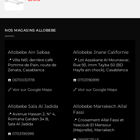
NOS MAGASINS ALLOBEBE
Allobebe Ain Sebaa
Allobebe Jnane Californie
📍 Villa N61, derrière café
📍 Lot Assakane Al Mounawar,
Pomme de Pain, route de
Rue 93, Imm Tayba 50 (BD
Zenata, Casablanca
Hayfa ain chock), Casablanca
☎️
0670030178
☎️
0703196999
🔗
Voir sur Google Maps
🔗
Voir sur Google Maps
Allobebe Sala Al Jadida
Allobebe Marrakech Allal
Fassi
📍 Avenue Hassan 2, N° 4,
Romana Garden 34 B,
📍 Croisement Allal Fassi et
Sala Al Jadida
Yaacoub El Mansour
(Majorelle), Marrakech
☎️
0703195999
☎️
0659321545