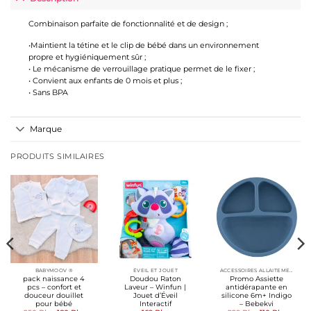
Combinaison parfaite de fonctionnalité et de design ;
•Maintient la tétine et le clip de bébé dans un environnement
propre et hygiéniquement sûr ;
• Le mécanisme de verrouillage pratique permet de le fixer ;
• Convient aux enfants de 0 mois et plus ;
• Sans BPA
Marque
PRODUITS SIMILAIRES
BABYMOOV ®
ÉVEIL ET JOUET
ACCESSOIRES ALLAITEMENT / REPAS
pack naissance 4
Doudou Raton
Promo Assiette
pcs – confort et
Laveur – Winfun |
antidérapante en
douceur douillet
Jouet d’Éveil
silicone 6m+ Indigo
pour bébé
Interactif
– Bebekvi