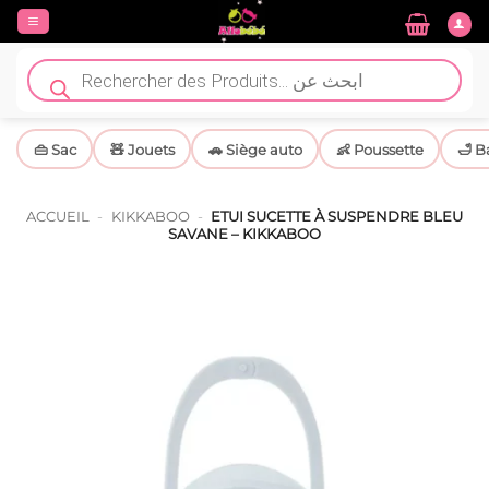
Passer
au
contenu
Recherche
de
produits
👜 Sac
🧸 Jouets
🚗 Siège auto
👶 Poussette
🛁 B
ACCUEIL
-
KIKKABOO
-
ETUI SUCETTE À SUSPENDRE BLEU
SAVANE – KIKKABOO