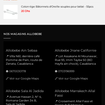
Coton-tige Bâtonnets d'Oreille souples pour bébé - 55pcs
20
Dhs
NOS MAGASINS ALLOBEBE
Allobebe Ain Sebaa
Allobebe Jnane Californie
📍 Villa N61, derrière café
📍 Lot Assakane Al Mounawar,
Pomme de Pain, route de
Rue 93, Imm Tayba 50 (BD
Zenata, Casablanca
Hayfa ain chock), Casablanca
☎️
0670030178
☎️
0703196999
🔗
Voir sur Google Maps
🔗
Voir sur Google Maps
Allobebe Sala Al Jadida
Allobebe Marrakech Allal
Fassi
📍 Avenue Hassan 2, N° 4,
Romana Garden 34 B,
📍 Croisement Allal Fassi et
Sala Al Jadida
Yaacoub El Mansour