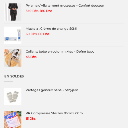
Pyjama d’Allaitement grossesse – Confort douceur
Le
Le
349
Dhs
180
Dhs
prix
prix
initial
actuel
était :
est :
349 Dhs.
180 Dhs.
Mustela : Créme de change 50Ml
Le
Le
69
Dhs
60
Dhs
prix
prix
initial
actuel
était :
est :
69 Dhs.
60 Dhs.
Collants bébé en coton mixtes – Defne baby
45
Dhs
EN SOLDES
Protèges genoux bébé - babyjem
RR Compresses Steriles 30cmx30cm
15
Dhs