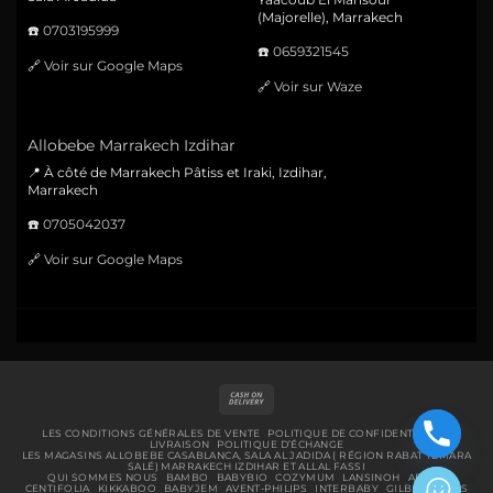
(Majorelle), Marrakech
☎️
0703195999
☎️
0659321545
🔗
Voir sur Google Maps
🔗
Voir sur Waze
Allobebe Marrakech Izdihar
📍 À côté de Marrakech Pâtiss et Iraki, Izdihar,
Marrakech
☎️
0705042037
🔗
Voir sur Google Maps
Cash
On
Delivery
LES CONDITIONS GÉNÉRALES DE VENTE
POLITIQUE DE CONFIDENTIALITÉ
LIVRAISON
POLITIQUE D’ÉCHANGE
LES MAGASINS ALLOBEBE CASABLANCA, SALA AL JADIDA ( RÉGION RABAT TEMARA
SALÉ) MARRAKECH IZDIHAR ET ALLAL FASSI
QUI SOMMES NOUS
BAMBO
BABYBIO
COZYMUM
LANSINOH
ABENA
CENTIFOLIA
KIKKABOO
BABYJEM
AVENT-PHILIPS
INTERBABY
GILBERT
BIBS